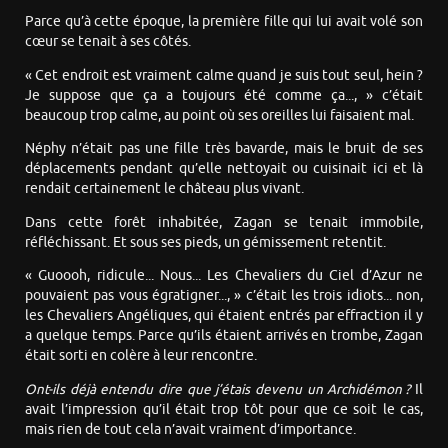
Parce qu’à cette époque, la première fille qui lui avait volé son
cœur se tenait à ses côtés.
« Cet endroit est vraiment calme quand je suis tout seul, hein ?
Je suppose que ça a toujours été comme ça..., » c’était
beaucoup trop calme, au point où ses oreilles lui faisaient mal.
Néphy n’était pas une fille très bavarde, mais le bruit de ses
déplacements pendant qu’elle nettoyait ou cuisinait ici et là
rendait certainement le château plus vivant.
Dans cette forêt inhabitée, Zagan se tenait immobile,
réfléchissant. Et sous ses pieds, un gémissement retentit.
« Guoooh, ridicule... Nous... Les Chevaliers du Ciel d’Azur ne
pouvaient pas vous égratigner..., » c’était les trois idiots... non,
les Chevaliers Angéliques, qui étaient entrés par effraction il y
a quelque temps. Parce qu’ils étaient arrivés en trombe, Zagan
était sorti en colère à leur rencontre.
Ont-ils déjà entendu dire que j’étais devenu un Archidémon ?
Il
avait l’impression qu’il était trop tôt pour que ce soit le cas,
mais rien de tout cela n’avait vraiment d’importance.