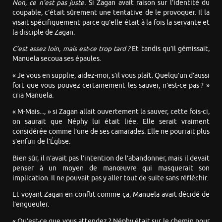
Non, ce n’est pas juste.
Si Zagan avait raison sur l’identité du
coupable, c’était sûrement une tentative de le provoquer. Il la
visait spécifiquement parce qu’elle était à la fois la servante et
la disciple de Zagan.
C’est assez loin, mais est-ce trop tard ?
Et tandis qu’il gémissait,
Manuela secoua ses épaules.
« Je vous en supplie, aidez-moi, s’il vous plaît. Quelqu’un d’aussi
fort que vous pouvez certainement les sauver, n’est-ce pas ? »
cria Manuela.
« M-Mais..., » si Zagan allait ouvertement la sauver, cette fois-ci,
on saurait que Néphy lui était liée. Elle serait vraiment
considérée comme l’une de ses camarades. Elle ne pourrait plus
s’enfuir de l’Église.
Bien sûr, il n’avait pas l’intention de l’abandonner, mais il devait
penser à un moyen de manœuvre qui masquerait son
implication. Il ne pouvait pas y aller tout de suite sans réfléchir.
Et voyant Zagan en conflit comme ça, Manuela avait décidé de
l’engueuler.
« Qu’est-ce que vous attendez ? Néphy était sur le chemin pour