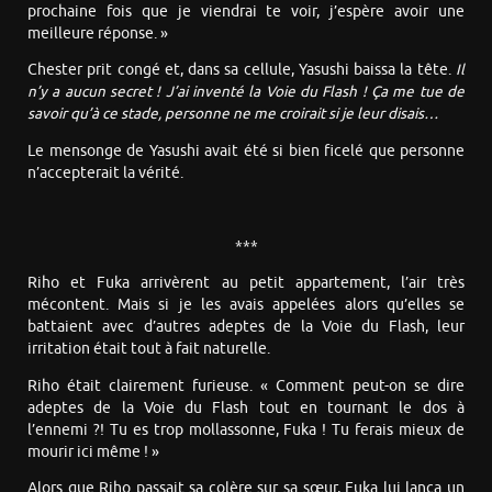
prochaine fois que je viendrai te voir, j’espère avoir une
meilleure réponse. »
Chester prit congé et, dans sa cellule, Yasushi baissa la tête.
Il
n’y a aucun secret ! J’ai inventé la Voie du Flash ! Ça me tue de
savoir qu’à ce stade, personne ne me croirait si je leur disais…
Le mensonge de Yasushi avait été si bien ficelé que personne
n’accepterait la vérité.
***
Riho et Fuka arrivèrent au petit appartement, l’air très
mécontent. Mais si je les avais appelées alors qu’elles se
battaient avec d’autres adeptes de la Voie du Flash, leur
irritation était tout à fait naturelle.
Riho était clairement furieuse. « Comment peut-on se dire
adeptes de la Voie du Flash tout en tournant le dos à
l’ennemi ?! Tu es trop mollassonne, Fuka ! Tu ferais mieux de
mourir ici même ! »
Alors que Riho passait sa colère sur sa sœur, Fuka lui lança un