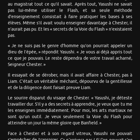
au magistrat tout ce qu’il savait. Après tout, Yasushi ne savait
pas lui-même utiliser le Flash, et sa seule méthode
d’enseignement consistait à faire pratiquer les bases à ses
élèves. Même s’il avait voulu enseigner davantage à Chester, il
n’aurait pas pu. Et les « secrets de la Voie du Flash » n’existaient
pas.
« Je ne suis pas le genre d’homme qu’on pourrait appeler un
dieu de l’épée, » répondit Yasushi. « Je vous ai déjà appris tout
ce que je pouvais. Le reste dépendra de votre travail acharné,
Seigneur Chester. »
Il essayait de se dérober, mais il avait affaire à Chester, pas à
Liam. C’était un véritable méchant, dépourvu de la gentillesse
et de la diligence dont faisait preuve Liam.
Le sourire disparut du visage de Chester. « Yasushi, je déteste
travailler dur. S’il y a des secrets à apprendre, je veux que tu me
les enseignes immédiatement. Pour moi, les arts martiaux ne
sont qu’un outil. Je veux seulement la Voie du Flash pour
atteindre un jour la même gloire que Banfield. »
Face à Chester et à son regard vitreux, Yasushi ne pouvait
s’empêcher de transpirer.
Ça n’arrivera pas ! Si l’on pouvait s’en