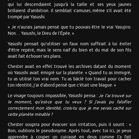
qui lui descendaient jusqu’à la taille et ses yeux jaunes
brillaient d’ambition. Il semblait s’amuser, même s’il avait été
trompé par Yasushi.
« Je n’aurais jamais pensé que tu pouvais être le vrai Yasujiro.
Non… Yasushi, le Dieu de l’Épée. »
Yasushi pensait qu’utiliser un faux nom suffirait à lui éviter
d’être repéré, mais le sens naïf du bien et du mal de son fils
avait fait échouer ses plans.
Chester avait en effet trouvé les archives datant du moment
où Yasushi avait émigré sur la planète. « Quand tu as immigré,
tu as utilisé ton vrai nom. Tu as bâclé ton travail pour cacher
ton identité, j’ai d’abord pensé que c’était une blague. »
Le visage toujours impassible, Yasushi pensa :
Je l’ai trouvé sur
le moment, qu’est-ce que tu veux ? Si j’avais pu falsifier
correctement mon identité, crois-tu que je me serais caché sur
cette planète minable ?
Chester soupira pour évacuer son irritation, puis il sourit : «
Bon, oublions le pseudonyme. Après tout, avec toi ici, je peux
apprendre à couper un cuirassé en deux comme l’a fait