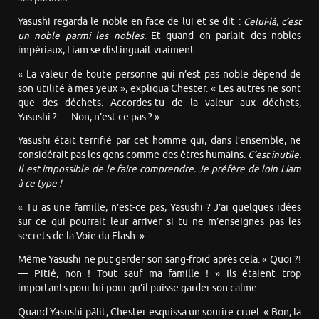
Yasushi regarda le noble en face de lui et se dit :
Celui-là, c’est
un noble parmi les nobles.
Et quand on parlait des nobles
impériaux, Liam se distinguait vraiment.
« La valeur de toute personne qui n’est pas noble dépend de
son utilité à mes yeux », expliqua Chester. « Les autres ne sont
que des déchets. Accordes-tu de la valeur aux déchets,
Yasushi ? — Non, n’est-ce pas ? »
Yasushi était terrifié par cet homme qui, dans l’ensemble, ne
considérait pas les gens comme des êtres humains.
C’est inutile.
Il est impossible de le faire comprendre. Je préfère de loin Liam
à ce type !
« Tu as une famille, n’est-ce pas, Yasushi ? J’ai quelques idées
sur ce qui pourrait leur arriver si tu ne m’enseignes pas les
secrets de la Voie du Flash. »
Même Yasushi ne put garder son sang-froid après cela. « Quoi ?!
— Pitié, non ! Tout sauf ma famille ! » Ils étaient trop
importants pour lui pour qu’il puisse garder son calme.
Quand Yasushi pâlit, Chester esquissa un sourire cruel. « Bon, la