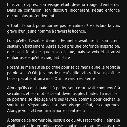
L’instant d’après, son visage était devenu rouge d’embarras.
Dans sa confusion, son discours incohérent s’était enfoncé
encore plus profondément.
« Tout d’abord, pourquoi ne pas te calmer ? » déclara la voix
grave d’un jeune homme à travers la licence.
Lorsqu’elle l’avait entendu, Felinella avait senti son cœur
sauter un battement. Après avoir pris une profonde inspiration,
elle avait feint de garder son calme, mais sa voix était aussi
embarrassée qu’elle craignait l’être.
Posant sa main sur sa poitrine pour se calmer, Felinella reprit la
parole. « … O-Oh, je viens de me réveiller, alors s’il vous plaît ne
faites pas attention à moi. Oui. Je vais très bien. »
Alors qu’ils continuaient à parler, son cœur avait commencé à
se calmer, et ses mots étaient devenus plus fluides. La main sur
sa poitrine se déplaça vers ses lèvres, comme pour cacher le
sourire qui s’épanouissait sur son visage. « Oui, je comprends.
Alors, je vous attendrai à la porte d’entrée. »
À partir de ce moment-là, jusqu’à ce qu’Alus raccroche, Felinella
avait gardé le permis pressé contre son oreille dans une