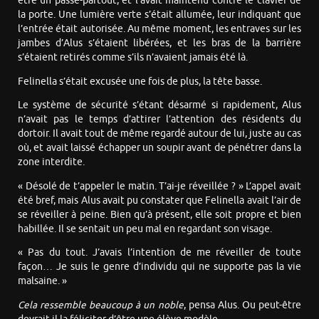
être un passe-partout, et l’avait maintenu contre le clavier de
la porte. Une lumière verte s’était allumée, leur indiquant que
l’entrée était autorisée. Au même moment, les entraves sur les
jambes d’Alus s’étaient libérées, et les bras de la barrière
s’étaient retirés comme s’ils n’avaient jamais été là.
Felinella s’était excusée une fois de plus, la tête basse.
Le système de sécurité s’étant désarmé si rapidement, Alus
n’avait pas le temps d’attirer l’attention des résidents du
dortoir. Il avait tout de même regardé autour de lui, juste au cas
où, et avait laissé échapper un soupir avant de pénétrer dans la
zone interdite.
« Désolé de t’appeler le matin. T’ai-je réveillée ? » L’appel avait
été bref, mais Alus avait pu constater que Felinella avait l’air de
se réveiller à peine. Bien qu’à présent, elle soit propre et bien
habillée. Il se sentait un peu mal en regardant son visage.
« Pas du tout. J’avais l’intention de me réveiller de toute
façon… Je suis le genre d’individu qui ne supporte pas la vie
malsaine. »
Cela ressemble beaucoup à un noble
, pensa Alus. Ou peut-être