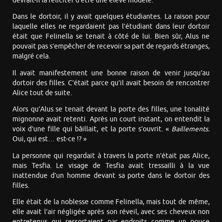
devrait-il la féliciter d’être une élève modèle.
Dans le dortoir, il y avait quelques étudiantes. La raison pour
laquelle elles ne regardaient pas l’étudiant dans leur dortoir
était que Felinella se tenait à côté de lui. Bien sûr, Alus ne
pouvait pas s’empêcher de recevoir sa part de regards étranges,
malgré cela.
Il avait manifestement une bonne raison de venir jusqu’au
dortoir des filles. C’était parce qu’il avait besoin de rencontrer
Alice tout de suite.
Alors qu’Alus se tenait devant la porte des filles, une tonalité
mignonne avait retenti. Après un court instant, on entendit la
voix d’une fille qui bâillait, et la porte s’ouvrit. «
Baillements.
Oui, qui est… est-ce !? »
La personne qui regardait à travers la porte n’était pas Alice,
mais Tesfia. Le visage de Tesfia avait tressailli à la vue
inattendue d’un homme devant sa porte dans le dortoir des
filles.
Elle était de la noblesse comme Felinella, mais tout de même,
elle avait l’air négligée après son réveil, avec ses cheveux non
entretenus qui ressortaient par endroits comme un pouce