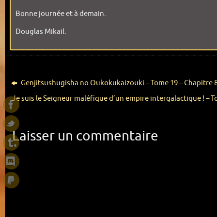
Bonne journée et à demain.
Douglas Mikail.
Genjitsushugisha no Oukokukaizouki – Tome 19 – Chapitre 8 
Je suis le Seigneur maléfique d’un empire intergalactique ! – T
Laisser un commentaire