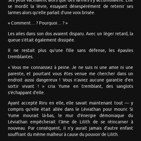
Ses yeux vacillaient alors que des larmes s’y accumulaient. Elle
se mordit la lèvre, essayant désespérément de retenir ses
larmes alors qu’elle parlait d’une voix brisée.
« Comment… ? Pourquoi… ? »
Les ailes dans son dos avaient disparu. Avec un léger retard, la
queue s’était également dissipée.
Il ne restait plus qu’une fille sans défense, les épaules
tremblantes.
« Vous me connaissez à peine. Je ne suis ni une amie ni une
parente, et pourtant vous êtes venue me chercher dans un
endroit aussi dangereux ! Vous n’aviez aucune garantie d’en
sortir vivant ! » cria Yume en tremblant, des sanglots
s’échappant d’elle.
Ayant accepté Riru en elle, elle savait maintenant tout — y
compris qu’elle était allée dans le Léviathan pour mourir. Si
Yume mourait là-bas, le mur d’énergie démoniaque du
Léviathan empêcherait l’âme de Lilith de se réincarner à
nouveau. Par conséquent, il n’y aurait jamais d’autre enfant
souffrant du même malheur à cause du pouvoir de Lilith.