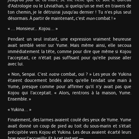
d’Astrologie ou le Léviathan, si quelqu’un se met en travers de
ton chemin, je le détruirai jusqu’au dernier ! Tu n’es plus seul
désormais. À partir de maintenant, c’est
mon
combat ! »
« … Monsieur... .Kojou… »
Pendant un seul instant, une expression vraiment heureuse
avait semblé venir sur Yume. Mais même ainsi, elle secoua
immédiatement la tête, comme pour dire que même si Kojou
l’acceptait, ce n’était pas suffisant pour qu’elle puisse aller
avec lui.
« Non, Senpai. C’est
notre
combat, oui ? » Les yeux de Yukina
étaient doucement bridés alors qu’elle tendait une main à
Yume, presque comme pour affirmer qu’il n’y avait pas que
Kojou qui l’acceptait. « Alors, rentrons à la maison, Yume.
Ensemble. »
« Yukina… »
Finalement, des larmes avaient coulé des yeux de Yume. Yume
avait donné un coup de pied au toit du sous-marin et s’était
précipitée vers Kojou et Yukina. Les deux avaient écarté leurs
bras pour l’accueillir. Et à cet instant —