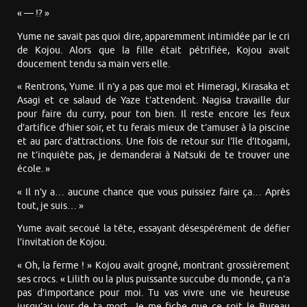
« — !? »
Yume ne savait pas quoi dire, apparemment intimidée par le cri
de Kojou. Alors que la fille était pétrifiée, Kojou avait
doucement tendu sa main vers elle.
« Rentrons, Yume. Il n’y a pas que moi et Himeragi, Kirasaka et
Asagi et ce salaud de Yaze t’attendent. Nagisa travaille dur
pour faire du curry, pour ton bien. Il reste encore les feux
d’artifice d’hier soir, et tu ferais mieux de t’amuser à la piscine
et au parc d’attractions. Une fois de retour sur l’île d’Itogami,
ne t’inquiète pas, je demanderai à Natsuki de te trouver une
école. »
« Il n’y a… aucune chance que vous puissiez faire ça… Après
tout, je suis… »
Yume avait secoué la tête, essayant désespérément de défier
l’invitation de Kojou.
« Oh, la ferme ! » Kojou avait grogné, montrant grossièrement
ses crocs. « Lilith ou la plus puissante succube du monde, ça n’a
pas d’importance pour moi. Tu vas vivre une vie heureuse
jusqu’au jour de ta mort. Je me fiche que ce soit le Bureau