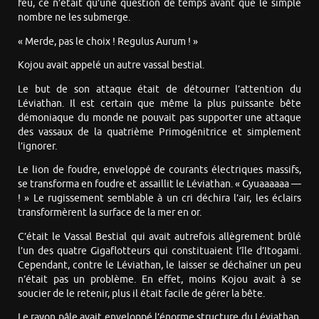
feu, ce n’était qu’une question de temps avant que le simple
nombre ne les submerge.
« Merde, pas le choix ! Regulus Aurum ! »
Kojou avait appelé un autre vassal bestial.
Le but de son attaque était de détourner l’attention du
Léviathan. Il est certain que même la plus puissante bête
démoniaque du monde ne pouvait pas supporter une attaque
des vassaux de la quatrième Primogénitrice et simplement
l’ignorer.
Le lion de foudre, enveloppé de courants électriques massifs,
se transforma en foudre et assaillit le Léviathan. « Gyuaaaaaa —
! » Le rugissement semblable à un cri déchira l’air, les éclairs
transformèrent la surface de la mer en or.
C’était le Vassal Bestial qui avait autrefois allègrement brûlé
l’un des quatre Gigaflotteurs qui constituaient l’île d’Itogami.
Cependant, contre le Léviathan, le laisser se déchaîner un peu
n’était pas un problème. En effet, moins Kojou avait à se
soucier de le retenir, plus il était facile de gérer la bête.
Le rayon pâle avait enveloppé l’énorme structure du Léviathan,