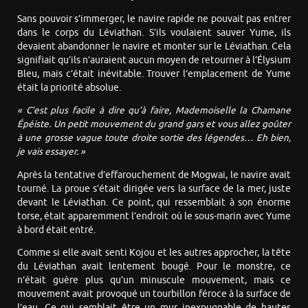
Sans pouvoir s’immerger, le navire rapide ne pouvait pas entrer
dans le corps du Léviathan. S’ils voulaient sauver Yume, ils
devaient abandonner le navire et monter sur le Léviathan. Cela
signifiait qu’ils n’auraient aucun moyen de retourner à l’Élysium
Bleu, mais c’était inévitable. Trouver l’emplacement de Yume
était la priorité absolue.
« C’est plus facile à dire qu’à faire, Mademoiselle la Chamane
Épéiste. Un petit mouvement du grand gars et vous allez goûter
à une grosse vague toute droite sortie des légendes… Eh bien,
je vais essayer. »
Après la tentative d’effarouchement de Mogwai, le navire avait
tourné. La proue s’était dirigée vers la surface de la mer, juste
devant le Léviathan. Ce point, qui ressemblait à son énorme
torse, était apparemment l’endroit où le sous-marin avec Yume
à bord était entré.
Comme si elle avait senti Kojou et les autres approcher, la tête
du Léviathan avait lentement bougé. Pour le monstre, ce
n’était guère plus qu’un minuscule mouvement, mais ce
mouvement avait provoqué un tourbillon féroce à la surface de
l’eau. Ce qui semblait être un mur inexpugnable de hautes