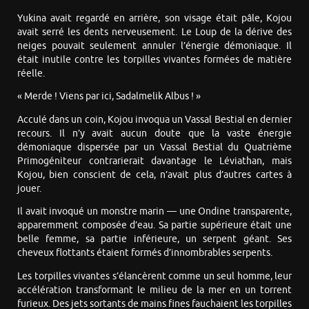
Yukina avait regardé en arrière, son visage était pâle, Kojou
avait serré les dents nerveusement. Le Loup de la dérive des
neiges pouvait seulement annuler l’énergie démoniaque. Il
était inutile contre les torpilles vivantes formées de matière
réelle.
« Merde ! Viens par ici, Sadalmelik Albus ! »
Acculé dans un coin, Kojou invoqua un Vassal Bestial en dernier
recours. Il n’y avait aucun doute que la vaste énergie
démoniaque dispersée par un Vassal Bestial du Quatrième
Primogéniteur contrarierait davantage le Léviathan, mais
Kojou, bien conscient de cela, n’avait plus d’autres cartes à
jouer.
Il avait invoqué un monstre marin — une Ondine transparente,
apparemment composée d’eau. Sa partie supérieure était une
belle femme, sa partie inférieure, un serpent géant. Ses
cheveux flottants étaient formés d’innombrables serpents.
Les torpilles vivantes s’élancèrent comme un seul homme, leur
accélération transformant le milieu de la mer en un torrent
furieux. Des jets sortants de mains fines fauchaient les torpilles