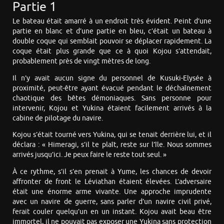
Partie 1
Le bateau était amarré à un endroit très évident. Peint d’une
partie en blanc et d’une partie en bleu, c’était un bateau à
double coque qui semblait pouvoir se déplacer rapidement. La
coque était plus grande que ce à quoi Kojou s’attendait,
probablement près de vingt mètres de long.
Il n’y avait aucun signe du personnel de Kusuki-Elysée à
proximité, peut-être ayant évacué pendant le déchaînement
chaotique des bêtes démoniaques. Sans personne pour
intervenir, Kojou et Yukina étaient facilement arrivés à la
cabine de pilotage du navire.
Kojou s’était tourné vers Yukina, qui se tenait derrière lui, et il
déclara : « Himeragi, s’il te plaît, reste sur l’île. Nous sommes
arrivés jusqu’ici. Je peux faire le reste tout seul. »
À ce rythme, s’il s’en prenait à Yume, les chances de devoir
affronter de front le Léviathan étaient élevées. L’adversaire
était une énorme arme vivante. Une approche imprudente
avec un navire de guerre, sans parler d’un navire civil privé,
ferait couler quelqu’un en un instant. Kojou avait beau être
immortel, il ne pouvait pas exposer une Yukina sans protection