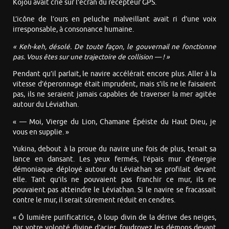
Kojou avait crié sur l’écran du récepteur GPS.
L’icône de l’ours en peluche malveillant avait ri d’une voix
irresponsable, à consonance humaine.
« Keh-keh, désolé. De toute façon, le gouvernail ne fonctionne
pas. Vous êtes sur une trajectoire de collision — ! »
Pendant qu’il parlait, le navire accélérait encore plus. Aller à la
vitesse d’éperonnage était imprudent, mais s’ils ne le faisaient
pas, ils ne seraient jamais capables de traverser la mer agitée
autour du Léviathan.
« — Moi, Vierge du Lion, Chamane Épéiste du Haut Dieu, je
vous en supplie. »
Yukina, debout à la proue du navire une fois de plus, tenait sa
lance en dansant. Les yeux fermés, l’épais mur d’énergie
démoniaque déployé autour du Léviathan se profilait devant
elle. Tant qu’ils ne pouvaient pas franchir ce mur, ils ne
pouvaient pas atteindre le Léviathan. Si le navire se fracassait
contre le mur, il serait sûrement réduit en cendres.
« Ô lumière purificatrice, ô loup divin de la dérive des neiges,
par votre volonté divine d’acier, foudroyez les démons devant