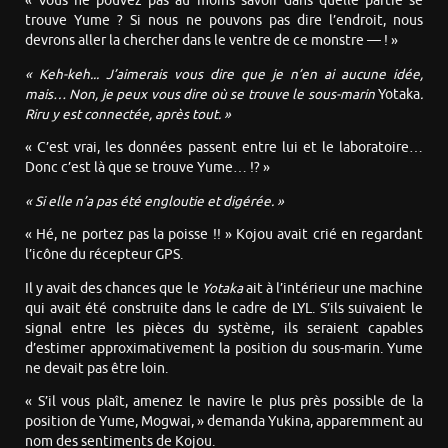
« Vous ne pouvez pas au moins savoir dans quelle partie se
trouve Yume ? Si nous ne pouvons pas dire l’endroit, nous
devrons aller la chercher dans le ventre de ce monstre — ! »
« Keh-keh... J’aimerais vous dire que je n’en ai aucune idée,
mais… Non, je peux vous dire où se trouve le sous-marin
Yotaka
.
Riru y est connectée, après tout. »
« C’est vrai, les données passent entre lui et le laboratoire…
Donc c’est là que se trouve Yume… !? »
« Si elle n’a pas été engloutie et digérée. »
« Hé, ne portez pas la poisse !! » Kojou avait crié en regardant
l’icône du récepteur GPS.
Il y avait des chances que le
Yotaka
ait à l’intérieur une machine
qui avait été construite dans le cadre de LYL. S’ils suivaient le
signal entre les pièces du système, ils seraient capables
d’estimer approximativement la position du sous-marin. Yume
ne devait pas être loin.
« S’il vous plaît, amenez le navire le plus près possible de la
position de Yume, Mogwai, » demanda Yukina, apparemment au
nom des sentiments de Kojou.