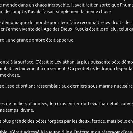
e monde dans un chaos incroyable. Il avait fait en sorte que l’hu
fin de compte, Kusuki faisait simplement la même chose.
ête démoniaque du monde pour leur faire reconnaître les droits des
r l’arme vivante de l’Âge des Dieux. Kusuki était le roi élu, celui qu
r roi, une grande ombre était apparue.
nta à la surface. C’était le Léviathan, la plus puissante bête dém
blait certainement à un serpent. Ou peut-être, le dragon légendair
même chose.
 lisse et brillant ressemblait aux derniers sous-marins nucléaires,
es de milliers d’années, le corps entier du Léviathan était couve
ême temps, divine.
a plus grande des bêtes forgées par les dieux, féroce, mais belle en
ble, s’était adressé à la jeune fille à l’intérieur du réservoir d’ea