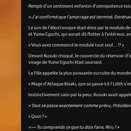
Rempli d’un sentiment enfantin d’omnipotence totale,
« J’ai confirmé que l’amarrage est terminé. Dorénava
Le son de l’électronique était émis par le module de c
et Yume Eguchi, qui aurait dû flotter à l’intérieur, a
« Vous avez commencé le module tout seul… !? »
Devant Kusuki choqué, le couvercle du réservoir d’eau
visage de Yume Eguchi était souriant.
La fille appelée la plus puissante succube du monde
« Mage d’Attaque Kisaki, que se passe-t-il ? Lilith s’est
Instinctivement saisi par la peur, Kusuki avait appelé
« Tout se passe exactement comme prévu, Président Ku
« Quoi ? »
« — Tu comprends ce que tu dois faire, Riru ? »