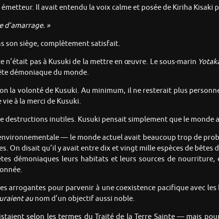
un émetteur. Il avait entendu la voix calme et posée de Kiriha Kisaki
e d’amarrage. »
s son siège, complètement satisfait.
ce n’était pas à Kusuki de la mettre en œuvre. Le sous-marin
Yotak
e bête démoniaque du monde.
on la volonté de Kusuki. Au minimum, il ne resterait plus personne
vie à la merci de Kusuki.
e destructions inutiles. Kusuki pensait simplement que le monde ac
on environnementale — le monde actuel avait beaucoup trop de prob
. On disait qu’il y avait entre dix et vingt mille espèces de bêtes
tes démoniaques leurs habitats et leurs sources de nourriture, 
donnée.
ères arrogantes pour parvenir à une coexistence pacifique avec le
uraient au
nom d’un objectif aussi noble.
staient selon les termes du Traité de la Terre Sainte — mais pour 