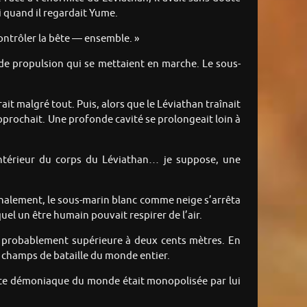
ki quand il regardait Yume.
contrôler la bête — ensemble. »
s de propulsion qui se mettaient en marche. Le sous-
it malgré tout. Puis, alors que le Léviathan traînait
pprochait. Une profonde cavité se prolongeait loin à
’intérieur du corps du Léviathan… je suppose, une
 Finalement, le sous-marin blanc comme neige s’arrêta
quel un être humain pouvait respirer de l’air.
t probablement supérieure à deux cents mètres. En
s champs de bataille du monde entier.
 bête démoniaque du monde était monopolisée par lui