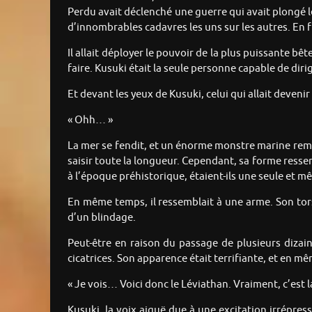
Perdu avait déclenché une guerre qui avait plongé l
d’innombrables cadavres les uns sur les autres. En 
Il allait déployer le pouvoir de la plus puissante b
faire. Kusuki était la seule personne capable de dirige
Et devant les yeux de Kusuki, celui qui allait deveni
« Ohh… »
La mer se fendit, et un énorme monstre marine remo
saisir toute la longueur. Cependant, sa forme ressem
à l’époque préhistorique, étaient-ils une seule et 
En même temps, il ressemblait à une arme. Son torse
d’un blindage.
Peut-être en raison du passage de plusieurs dizain
cicatrices. Son apparence était terrifiante, et en m
« Je vois… Voici donc le Léviathan. Vraiment, c’est l
Kusuki, la voix aiguë due à une excitation irrépressi