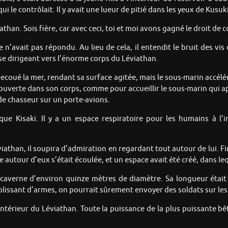
qui le contrôlait. Il y avait une lueur de pitié dans les yeux de Kusu
athan. Sois fière, car avec ceci, toi et moi avons gagné le droit de 
n’avait pas répondu. Au lieu de cela, il entendit le bruit des vi
se dirigeant vers l’énorme corps du Léviathan.
coué la mer, rendant sa surface agitée, mais le sous-marin accéléra
t ouverte dans son corps, comme pour accueillir le sous-marin qui a
 de chasseur sur un porte-avions.
ue Kisaki. Il y a un espace respiratoire pour les humains à l
éviathan, il soupira d’admiration en regardant tout autour de lui.
ne autour d’eux s’était écoulée, et un espace avait été créé, dans le
e caverne d’environ quinze mètres de diamètre. Sa longueur étai
plissant d’armes, on pourrait sûrement envoyer des soldats sur le
l’intérieur du Léviathan. Toute la puissance de la plus puissante