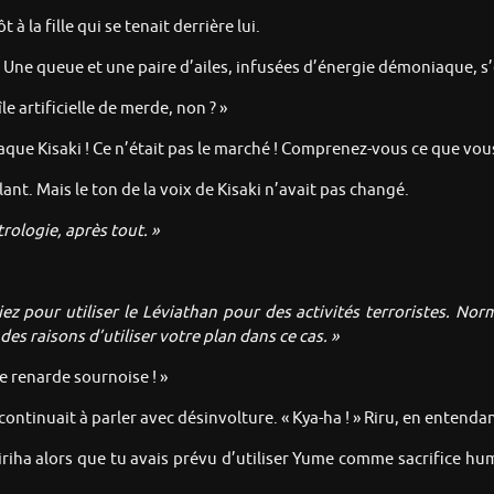
à la fille qui se tenait derrière lui.
t. Une queue et une paire d’ailes, infusées d’énergie démoniaque, 
île artificielle de merde, non ? »
que Kisaki ! Ce n’était pas le marché ! Comprenez-vous ce que vous ê
ant. Mais le ton de la voix de Kisaki n’avait pas changé.
trologie, après tout. »
z pour utiliser le Léviathan pour des activités terroristes. Nor
des raisons d’utiliser votre plan dans ce cas. »
 renarde sournoise ! »
e continuait à parler avec désinvolture. « Kya-ha ! » Riru, en entend
Kiriha alors que tu avais prévu d’utiliser Yume comme sacrifice hum