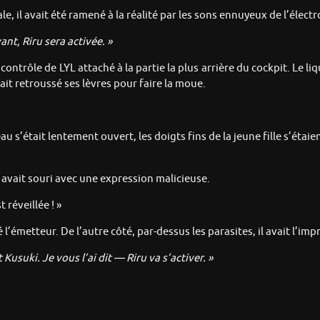
 il avait été ramené à la réalité par les sons ennuyeux de l’élect
nt, Riru sera activée. »
ontrôle de LYL attaché à la partie la plus arrière du cockpit. Le liq
vait retroussé ses lèvres pour faire la moue.
 s’était lentement ouvert, les doigts fins de la jeune fille s’étaie
 avait souri avec une expression malicieuse.
 réveillée ! »
 l’émetteur. De l’autre côté, par-dessus les parasites, il avait l’imp
suki. Je vous l’ai dit — Riru va s’activer. »