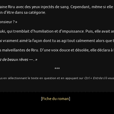
aine Riru avec des yeux injectés de sang. Cependant, même si elle re
n d’être dans sa catégorie.
onsieur ? »
ki, qui tremblait d’humiliation et d’impuissance. Puis, elle avait
’ai vraiment aimé la façon dont tu as agi tout calmement alors que 
s malveillantes de Riru. D’une voix douce et désolée, elle déclara 
z de beaux rêves — . »
***
us en sélectionnant le texte en question et en appuyant sur
Ctrl + Entrée
s’il vou
[
Fiche du roman
]