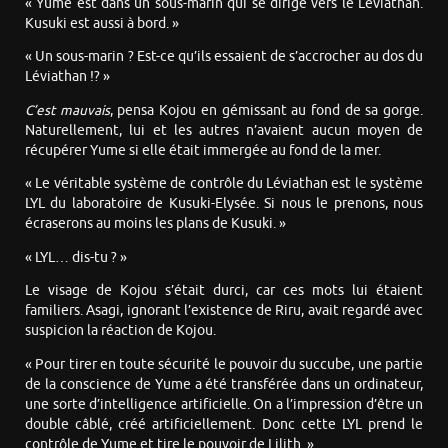
« Yume est dans un sous-marin qui se dirige vers le Léviathan.
Kusuki est aussi à bord. »
« Un sous-marin ? Est-ce qu’ils essaient de s’accrocher au dos du
Léviathan !? »
C’est mauvais
, pensa Kojou en gémissant au fond de sa gorge.
Naturellement, lui et les autres n’avaient aucun moyen de
récupérer Yume si elle était immergée au fond de la mer.
« Le véritable système de contrôle du Léviathan est le système
LYL du laboratoire de Kusuki-Elysée. Si nous le prenons, nous
écraserons au moins les plans de Kusuki. »
« LYL… dis-tu ? »
Le visage de Kojou s’était durci, car ces mots lui étaient
familiers. Asagi, ignorant l’existence de Riru, avait regardé avec
suspicion la réaction de Kojou.
« Pour tirer en toute sécurité le pouvoir du succube, une partie
de la conscience de Yume a été transférée dans un ordinateur,
une sorte d’intelligence artificielle. On a l’impression d’être un
double câblé, créé artificiellement. Donc cette LYL prend le
contrôle de Yume et tire le pouvoir de Lilith. »