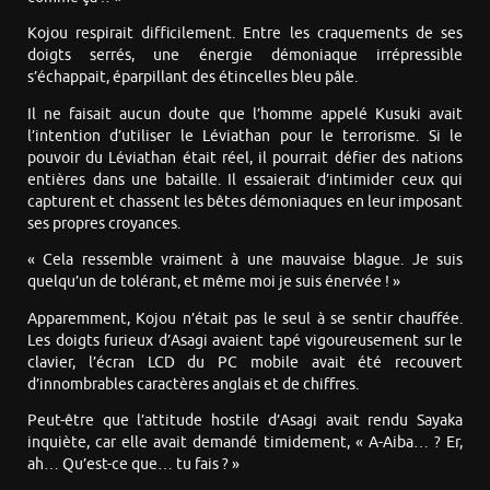
Kojou respirait difficilement. Entre les craquements de ses
doigts serrés, une énergie démoniaque irrépressible
s’échappait, éparpillant des étincelles bleu pâle.
Il ne faisait aucun doute que l’homme appelé Kusuki avait
l’intention d’utiliser le Léviathan pour le terrorisme. Si le
pouvoir du Léviathan était réel, il pourrait défier des nations
entières dans une bataille. Il essaierait d’intimider ceux qui
capturent et chassent les bêtes démoniaques en leur imposant
ses propres croyances.
« Cela ressemble vraiment à une mauvaise blague. Je suis
quelqu’un de tolérant, et même moi je suis énervée ! »
Apparemment, Kojou n’était pas le seul à se sentir chauffée.
Les doigts furieux d’Asagi avaient tapé vigoureusement sur le
clavier, l’écran LCD du PC mobile avait été recouvert
d’innombrables caractères anglais et de chiffres.
Peut-être que l’attitude hostile d’Asagi avait rendu Sayaka
inquiète, car elle avait demandé timidement, « A-Aiba… ? Er,
ah… Qu’est-ce que… tu fais ? »