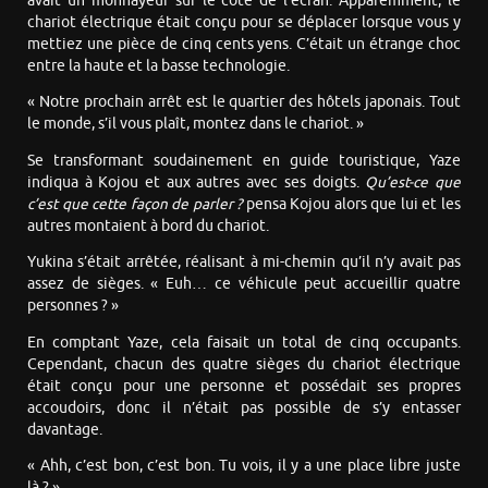
avait un monnayeur sur le côté de l’écran. Apparemment, le
chariot électrique était conçu pour se déplacer lorsque vous y
mettiez une pièce de cinq cents yens. C’était un étrange choc
entre la haute et la basse technologie.
« Notre prochain arrêt est le quartier des hôtels japonais. Tout
le monde, s’il vous plaît, montez dans le chariot. »
Se transformant soudainement en guide touristique, Yaze
indiqua à Kojou et aux autres avec ses doigts.
Qu’est-ce que
c’est que cette façon de parler ?
pensa Kojou alors que lui et les
autres montaient à bord du chariot.
Yukina s’était arrêtée, réalisant à mi-chemin qu’il n’y avait pas
assez de sièges. « Euh… ce véhicule peut accueillir quatre
personnes ? »
En comptant Yaze, cela faisait un total de cinq occupants.
Cependant, chacun des quatre sièges du chariot électrique
était conçu pour une personne et possédait ses propres
accoudoirs, donc il n’était pas possible de s’y entasser
davantage.
« Ahh, c’est bon, c’est bon. Tu vois, il y a une place libre juste
là ? »