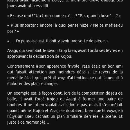
Kojou avait facilement balayé le murmure grave d’Asagi. Ses
joues avaient tressailli.
« Excuse-moi ! “Un truc comme ça”… ? “Pas grand-chose”… ? »
« Plus important encore, à quoi pense Yaze ? Ne te méfies-tu
pas ? »
« … J’y pensais aussi. Il doit y avoir une sorte de piège. »
Asagi, qui semblait le savoir trop bien, avait tordu ses lèvres en
approuvant la déclaration de Kojou.
Contrairement à son apparence frivole, Yaze était un bon ami
qui faisait attention aux moindres détails. Le revers de la
médaille était qu’il prêtait
trop
d’attention, ce qui l’amenait à
élaborer des plans étranges.
Un exemple est la façon dont, lors de la compétition de jeu de
balle, il avait forcé Kojou et Asagi à former une paire de
doubles. Il ne lui en voulait sans doute pas, mais il s’en mêlait
quand même. Kojou et Asagi se doutaient bien que le voyage à
l’Élysium Bleu cachait un plan similaire derrière la scène. Et
juste à ce moment-là…