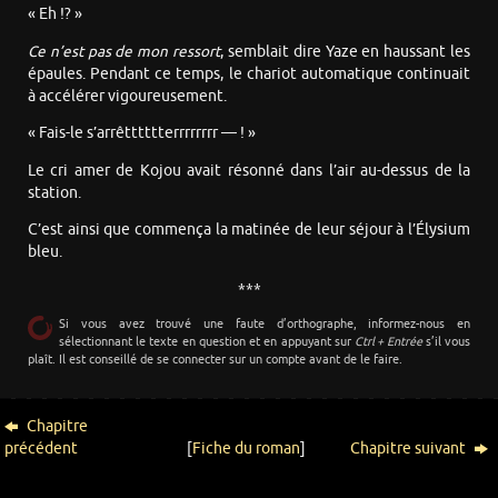
« Eh !? »
Ce n’est pas de mon ressort
, semblait dire Yaze en haussant les
épaules. Pendant ce temps, le chariot automatique continuait
à accélérer vigoureusement.
« Fais-le s’arrêtttttterrrrrrrr — ! »
Le cri amer de Kojou avait résonné dans l’air au-dessus de la
station.
C’est ainsi que commença la matinée de leur séjour à l’Élysium
bleu.
***
Si vous avez trouvé une faute d’orthographe, informez-nous en
sélectionnant le texte en question et en appuyant sur
Ctrl + Entrée
s’il vous
plaît. Il est conseillé de se connecter sur un compte avant de le faire.
Chapitre
précédent
[
Fiche du roman
]
Chapitre suivant