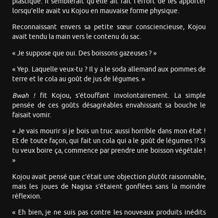
plastique. Il semblerait qu’elle ait fait l’effort de les apporter
lorsqu’elle avait vu Kojou en mauvaise forme physique.
Reconnaissant envers sa petite sœur consciencieuse, Kojou
avait tendu la main vers le contenu du sac.
« Je suppose que oui. Des boissons gazeuses ? »
« Yep. Laquelle veux-tu ? Il y a le soda allemand aux pommes de
terre et le cola au goût de jus de légumes. »
Bwah !
fit Kojou, s’étouffant involontairement. La simple
pensée de ces goûts désagréables envahissant sa bouche le
faisait vomir.
« Je vais mourir si je bois un truc aussi horrible dans mon état !
Et de toute façon, qui fait un cola qui a le goût de légumes !? Si
tu veux boire ça, commence par prendre une boisson végétale !
»
Kojou avait pensé que c’était une objection plutôt raisonnable,
mais les joues de Nagisa s’étaient gonflées sans la moindre
réflexion.
« Eh bien, je ne suis pas contre les nouveaux produits inédits