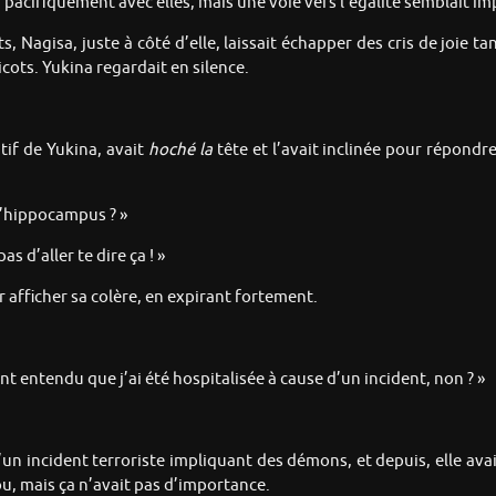
 pacifiquement avec elles, mais une voie vers l’égalité semblait i
ts, Nagisa, juste à côté d’elle, laissait échapper des cris de joie
cots. Yukina regardait en silence.
if de Yukina, avait
hoché la
tête et l’avait inclinée pour répondre
l’hippocampus ? »
s d’aller te dire ça ! »
 afficher sa colère, en expirant fortement.
entendu que j’ai été hospitalisée à cause d’un incident, non ? »
’un incident terroriste impliquant des démons, et depuis, elle av
jou, mais ça n’avait pas d’importance.