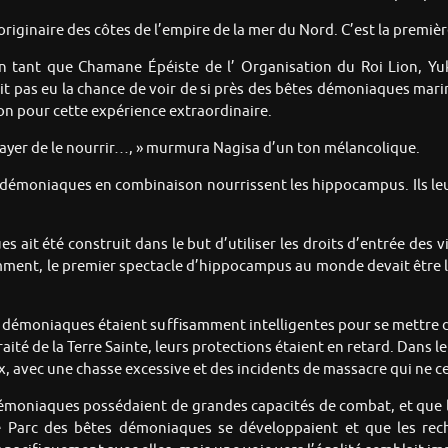
inaire des côtes de l’empire de la mer du Nord. C’est la première f
 En tant que Chamane Épéiste de l’ Organisation du Roi Lion, Yu
 pas eu la chance de voir de si près des bêtes démoniaques marines
tion pour cette expérience extraordinaire.
sayer de le nourrir…, » murmura Nagisa d’un ton mélancolique.
 démoniaques en combinaison nourrissent les hippocampus. Ils leu
 ait été construit dans le but d’utiliser les droits d’entrée des v
nt, le premier spectacle d’hippocampus au monde devait être leur 
 démoniaques étaient suffisamment intelligentes pour se mettre d
Traité de la Terre Sainte, leurs protections étaient en retard. Da
avec une chasse excessive et des incidents de massacre qui ne ce
démoniaques possédaient de grandes capacités de combat, et que l
e le Parc des bêtes démoniaques se développaient et que les rec