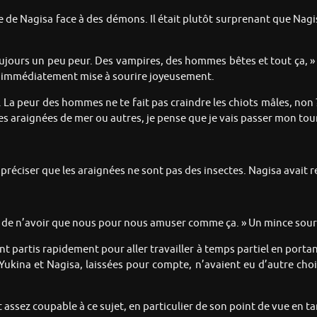
ue de Nagisa face à des démons. Il était plutôt surprenant que Nag
 toujours un peu peur. Des vampires, des hommes bêtes et tout ça,
ait immédiatement mise à sourire joyeusement.
La peur des hommes ne te fait pas craindre les chiots mâles, non ?
 des araignées de mer ou autres, je pense que je vais passer mon tour
préciser que les araignées ne sont pas des insectes. Nagisa avait r
i de n’avoir que nous pour nous amuser comme ça. » Un mince sour
 partis rapidement pour aller travailler à temps partiel en portan
e, Yukina et Nagisa, laissées pour compte, n’avaient eu d’autre ch
t assez coupable à ce sujet, en particulier de son point de vue en t