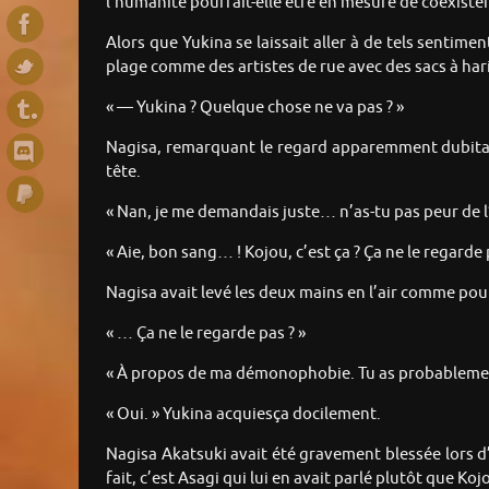
l’humanité pourrait-elle être en mesure de coexister
Alors que Yukina se laissait aller à de tels sentimen
plage comme des artistes de rue avec des sacs à hari
« — Yukina ? Quelque chose ne va pas ? »
Nagisa, remarquant le regard apparemment dubitat
tête.
« Nan, je me demandais juste… n’as-tu pas peur de 
« Aie, bon sang… ! Kojou, c’est ça ? Ça ne le regarde pa
Nagisa avait levé les deux mains en l’air comme pour
« … Ça ne le regarde pas ? »
« À propos de ma démonophobie. Tu as probablement 
« Oui. » Yukina acquiesça docilement.
Nagisa Akatsuki avait été gravement blessée lors d
fait, c’est Asagi qui lui en avait parlé plutôt que Ko