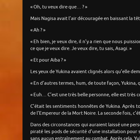
« Oh, tu veux dire que… ? »
Mais Nagisa avait l’air découragée en baissant la tê
« Ah ? »
« Eh bien, je veux dire, il n’y a rien que nous puiss
ce que je veux dire. Je veux dire, tu sais, Asagi. »
« Et pour Aiba ? »
Les yeux de Yukina avaient clignés alors qu’elle d
« En d’autres termes, hum, de toute façon, Yukina, q
« Euh… C’est une très belle personne, elle est très co
C’était les sentiments honnêtes de Yukina. Après tou
de l’Empereur de la Mort Noire. La seconde fois, c’é
Dans des circonstances qui auraient laissé une per
piraté les pods de sécurité d’une installation pou
sans aucun entraînement au combat. Après cela, Yu