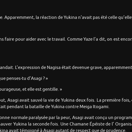
te. Apparemment, la réaction de Yukina n’avait pas été celle qu’elle
ions faire pour aider avec le travail. Comme Yaze l’a dit, on est e
emandait. L’expression de Nagisa était devenue grave, apparemment
ue penses-tu d’Asagi ? »
urageuse, et elle est gentille. »
t, Asagi avait sauvé la vie de Yukina deux fois. La première fois, 
tait pendant la bataille de Yukina contre Meiga Itogami.
sonne normale paralysée par la peur, Asagi avait conçu un programm
r sauver Yukina la seconde fois. Une Chamane Épéiste de l’ Organis
kina avait témoigné à Asagi autant de respect que de prudence.