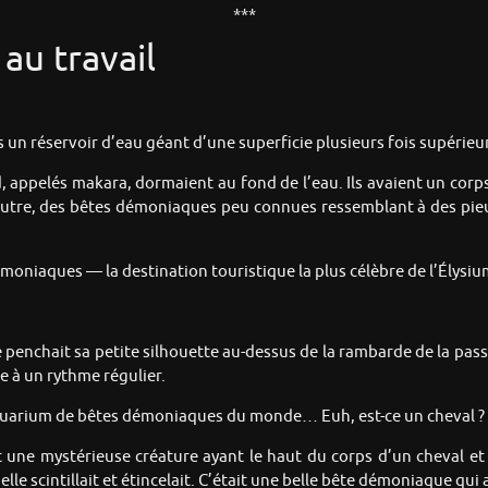
***
au travail
 réservoir d’eau géant d’une superficie plusieurs fois supérieure
appelés makara, dormaient au fond de l’eau. Ils avaient un corps 
utre, des bêtes démoniaques peu connues ressemblant à des pieuv
émoniaques — la destination touristique la plus célèbre de l’Élysiu
le penchait sa petite silhouette au-dessus de la rambarde de la pas
e à un rythme régulier.
aquarium de bêtes démoniaques du monde… Euh, est-ce un cheval ? 
nt une mystérieuse créature ayant le haut du corps d’un cheval et 
elle scintillait et étincelait. C’était une belle bête démoniaque qui av