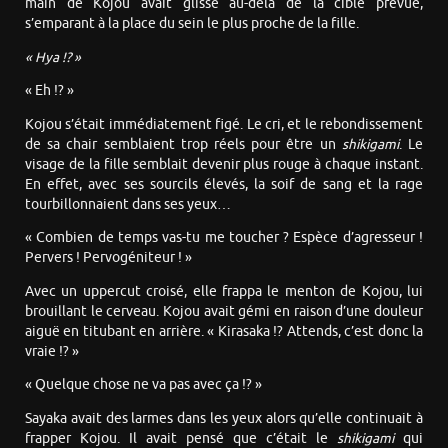
main de Kojou avait glissé au-delà de la cible prévue,
s’emparant à la place du sein le plus proche de la fille.
« Hya !? »
« Eh !? »
Kojou s’était immédiatement figé. Le cri, et le rebondissement
de sa chair semblaient trop réels pour être un
shikigami
. Le
visage de la fille semblait devenir plus rouge à chaque instant.
En effet, avec ses sourcils élevés, la soif de sang et la rage
tourbillonnaient dans ses yeux…
« Combien de temps vas-tu me toucher ? Espèce d’agresseur !
Pervers ! Pervogéniteur ! »
Avec un uppercut croisé, elle frappa le menton de Kojou, lui
brouillant le cerveau. Kojou avait gémi en raison d’une douleur
aiguë en titubant en arrière. « Kirasaka !? Attends, c’est donc la
vraie !? »
« Quelque chose ne va pas avec ça !? »
Sayaka avait des larmes dans les yeux alors qu’elle continuait à
frapper Kojou. Il avait pensé que c’était le
shikigami
qui