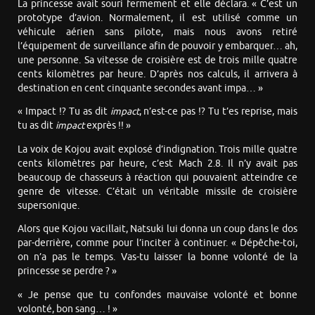
La princesse avait souri fermement et elle déclara. « C’est un
prototype d’avion. Normalement, il est utilisé comme un
véhicule aérien sans pilote, mais nous avons retiré
l’équipement de surveillance afin de pouvoir y embarquer… ah,
une personne. Sa vitesse de croisière est de trois mille quatre
cents kilomètres par heure. D’après nos calculs, il arrivera à
destination en cent cinquante secondes avant impa… »
« Impact !? Tu as dit
impact
, n’est-ce pas !? Tu t’es reprise, mais
tu as dit
impact
exprès !! »
La voix de Kojou avait explosé d’indignation. Trois mille quatre
cents kilomètres par heure, c’est Mach 2.8. Il n’y avait pas
beaucoup de chasseurs à réaction qui pouvaient atteindre ce
genre de vitesse. C’était un véritable missile de croisière
supersonique.
Alors que Kojou vacillait, Natsuki lui donna un coup dans le dos
par-derrière, comme pour l’inciter à continuer. « Dépêche-toi,
on n’a pas le temps. Vas-tu laisser la bonne volonté de la
princesse se perdre ? »
« Je pense que tu confondes mauvaise volonté et bonne
volonté, bon sang… ! »