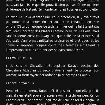
princesse sage et intelligente. Elle était très maligne, et Kojou
ne savait jamais ce qu’elle pouvait bien penser. D’une manière
différente de Natsuki, le monde semblait tourner autour d’elle.
Et avec La Folia attirant une telle attention, il y avait trois
personnes descendues du bateau qui se tenaient dans son
ombre. C’était un groupe de trois femmes qui ne lui étaient pas
familières, portant des blazers comme celui de La Folia, mais
sans broderie aussi extravagante que celle de la princesse. Il
s’agissait d’uniformes militaires ordinaires et pratiques, et les
cheveux argentés coupés court des femmes ajoutaient à
l’impression qu’elles étaient des soldats compétents.
« Et vous êtes… »
« Je suis le Chevalier Intercepteur Kataya Justina des
Chevaliers Aldegian du Second Avènement. Je protège, Son
Altesse, la sœur royale par ordre de la princesse La Folia. »
« La sœur royale ? »
Pendant un moment, Kojou n’était pas sûr de qui elle parlait,
mais il s’en était souvenu après avoir réfléchi un peu. Kanon
Kanase était une enfant illégitime de l’ancien roi d’Aldegia. En
d’autres termes, elle était la demi-sœur du roi actuel d’Aldegia.