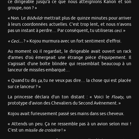
ce dirigeable jusqu’à ce que nous atteignions Kanon et son
groupe, non ? »
« Non. Le
Böðvildr
mettrait plus de quinze minutes pour arriver
à leurs coordonnées actuelles. C’est trop lent, et nous n’avons
pas un instant à perdre… Par conséquent, tu utiliseras
ceci
. »
« Ceci…
? » Kojou murmura avec un fort sentiment d’effroi.
Au moment où il regardait, le dirigeable avait ouvert un rack
d’armes d’où émergeait une étrange pièce d’équipement. Il
s’agissait d’une boîte blindée qui ressemblait beaucoup à un
lanceur de missiles embarqué…
« Quand tu dis
ça
, tu ne veux pas dire… la chose qui est placée
sur ce lanceur ? »
La princesse déclara d’un ton distant : « Voici le
Floaty
, un
prototype d’avion des Chevaliers du Second Avènement. »
Kojou avait furieusement passé ses mains dans ses cheveux.
« Attends un peu. Ça ne ressemble pas à un avion selon moi !
C’est un
missile de croisière
! »