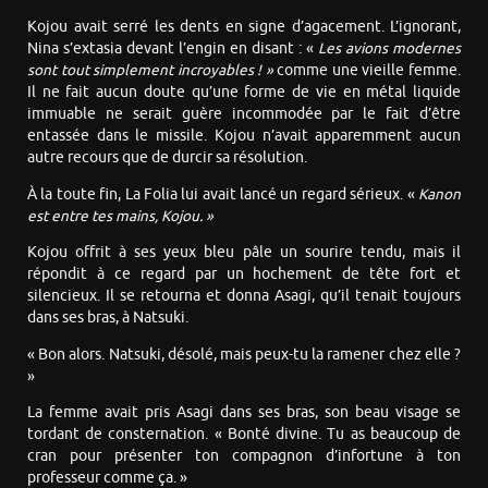
Kojou avait serré les dents en signe d’agacement. L’ignorant,
Nina s’extasia devant l’engin en disant : «
Les avions modernes
sont tout simplement incroyables ! »
comme une vieille femme.
Il ne fait aucun doute qu’une forme de vie en métal liquide
immuable ne serait guère incommodée par le fait d’être
entassée dans le missile. Kojou n’avait apparemment aucun
autre recours que de durcir sa résolution.
À la toute fin, La Folia lui avait lancé un regard sérieux. «
Kanon
est entre tes mains, Kojou. »
Kojou offrit à ses yeux bleu pâle un sourire tendu, mais il
répondit à ce regard par un hochement de tête fort et
silencieux. Il se retourna et donna Asagi, qu’il tenait toujours
dans ses bras, à Natsuki.
« Bon alors. Natsuki, désolé, mais peux-tu la ramener chez elle ?
»
La femme avait pris Asagi dans ses bras, son beau visage se
tordant de consternation. « Bonté divine. Tu as beaucoup de
cran pour présenter ton compagnon d’infortune à ton
professeur comme ça. »