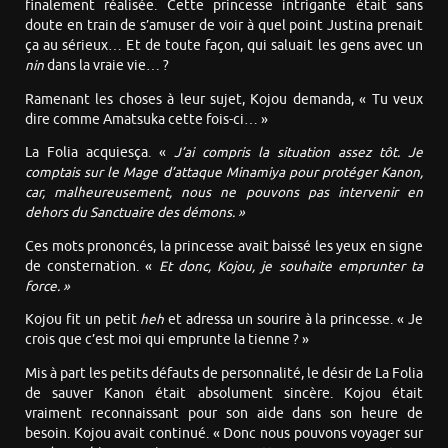
finalement réalisée. Cette princesse intrigante était sans
doute en train de s’amuser de voir à quel point Justina prenait
ça au sérieux… Et de toute façon, qui saluait les gens avec un
nin
dans la vraie vie… ?
Ramenant les choses à leur sujet, Kojou demanda, « Tu veux
dire comme Amatsuka cette fois-ci… »
La Folia acquiesça. «
J’ai compris la situation assez tôt. Je
comptais sur le Mage d’attaque Minamiya pour protéger Kanon,
car, malheureusement, nous ne pouvons pas intervenir en
dehors du Sanctuaire des démons. »
Ces mots prononcés, la princesse avait baissé les yeux en signe
de consternation. «
Et donc, Kojou, je souhaite emprunter ta
force. »
Kojou fit un petit
heh
et adressa un sourire à la princesse. « Je
crois que c’est moi qui emprunte la tienne ? »
Mis à part les petits défauts de personnalité, le désir de La Folia
de sauver Kanon était absolument sincère. Kojou était
vraiment reconnaissant pour son aide dans son heure de
besoin. Kojou avait continué. « Donc nous pouvons voyager sur