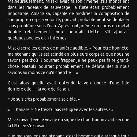
Malheureusement, Misaki avait raison : même s’ils montaient
dans les radeaux de sauvetage, la fuite était probablement
impossible. Amatsuka, capable de modifier la composition de
son propre corps à volonté, pouvait probablement se déplacer
sans problème sous l’eau. Après tout, même un corps en métal
liquide relativement lourd pourrait flotter s’il ajoutait
quelques poches d’air internes.
Misaki serra les dents de manière audible. « Pour être honnête,
maintenant qu’il s’est scindé en plusieurs corps et que nous ne
savons pas d’où il pourrait frapper, je ne peux pas faire grand-
chose. Natsuki pourrait probablement se débrouiller si nous
savions au moins ce qu’il cherche… »
C’est alors qu’elle avait entendu la voix douce d’une fille
derrière elle — la voix de Kanon.
« Je suis très probablement sa cible. »
« … Kanase !? Ne t’es-tu pas réfugiée avec les autres ? »
Misaki avait levé le visage en signe de choc. Kanon avait secoué
la tête en s’excusant.
« Je me souviens maintenant, c’est l’homme qui a attaqué tout