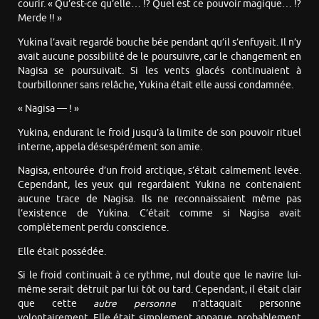
courir. « Qu’est-ce qu’elle… !? Quel est ce pouvoir magique… !?
Merde !! »
Yukina l’avait regardé bouche bée pendant qu’il s’enfuyait. Il n’y
avait aucune possibilité de le poursuivre, car le changement en
Nagisa se poursuivait. Si les vents glacés continuaient à
tourbillonner sans relâche, Yukina était elle aussi condamnée.
« Nagisa — ! »
Yukina, endurant le froid jusqu’à la limite de son pouvoir rituel
interne, appela désespérément son amie.
Nagisa, entourée d’un froid arctique, s’était calmement levée.
Cependant, les yeux qui regardaient Yukina ne contenaient
aucune trace de Nagisa. Ils ne reconnaissaient même pas
l’existence de Yukina. C’était comme si Nagisa avait
complètement perdu conscience.
Elle était possédée.
Si le froid continuait à ce rythme, nul doute que le navire lui-
même serait détruit par lui tôt ou tard. Cependant, il était clair
que cette
autre personne
n’attaquait personne
volontairement. Elle était simplement apparue, probablement