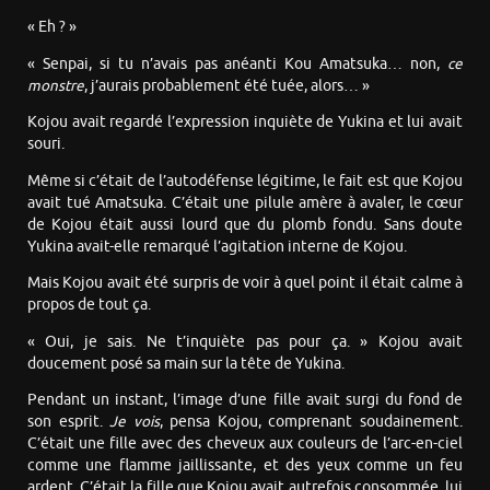
« Eh ? »
« Senpai, si tu n’avais pas anéanti Kou Amatsuka… non,
ce
monstre
, j’aurais probablement été tuée, alors… »
Kojou avait regardé l’expression inquiète de Yukina et lui avait
souri.
Même si c’était de l’autodéfense légitime, le fait est que Kojou
avait tué Amatsuka. C’était une pilule amère à avaler, le cœur
de Kojou était aussi lourd que du plomb fondu. Sans doute
Yukina avait-elle remarqué l’agitation interne de Kojou.
Mais Kojou avait été surpris de voir à quel point il était calme à
propos de tout ça.
« Oui, je sais. Ne t’inquiète pas pour ça. » Kojou avait
doucement posé sa main sur la tête de Yukina.
Pendant un instant, l’image d’une fille avait surgi du fond de
son esprit.
Je vois
, pensa Kojou, comprenant soudainement.
C’était une fille avec des cheveux aux couleurs de l’arc-en-ciel
comme une flamme jaillissante, et des yeux comme un feu
ardent. C’était la fille que Kojou avait autrefois consommée, lui