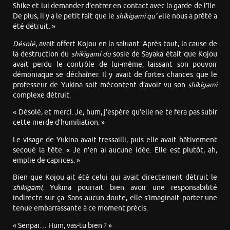
Shike et lui demander d’entrer en contact avec la garde de l’île.
De plus, il y a le petit fait que le
shikigami qu’ e
lle nous a prêté a
été détruit. »
Désolé
, avait offert Kojou en la saluant. Après tout, la cause de
la destruction du
shikigami du
sosie de Sayaka était que Kojou
avait perdu le contrôle de lui-même, laissant son pouvoir
démoniaque se déchaîner. Il y avait de fortes chances que le
professeur de Yukina soit mécontent d’avoir vu son
shikigami
complexe détruit.
« Désolé, et merci. Je, hum, j’espère qu’elle ne te fera pas subir
cette merde d’humiliation. »
Le visage de Yukina avait tressailli, puis elle avait hâtivement
secoué la tête. « Je n’en ai aucune idée. Elle est plutôt, ah,
emplie de caprices. »
Bien que Kojou ait été celui qui avait directement détruit le
shikigami
, Yukina pourrait bien avoir une responsabilité
indirecte sur ça. Sans aucun doute, elle s’imaginait porter une
tenue embarrassante à ce moment précis.
« Senpai… Hum, vas-tu bien ? »