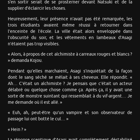
s’en sortir serait de se prosterner devant Natsuki et de la
supplier d’éclaircir les choses.
Heureusement, leur présence n’avait pas été remarquée, les
trois étudiants avaient même réussi à retourner dans
l’enceinte de l’école. La ville était alors enveloppée dans
l’obscurité du soir, et les vêtements en lambeaux d’Asagi
n’étaient pas trop visibles.
« Alors, à propos de cet alchimiste à carreaux rouges et blancs ?
» demanda Kojou.
Pendant qu’elles marchaient, Asagi s’inquiétait de la façon
dont le sang séché se mêlait à ses cheveux. Elle répondit. «
Ah… C’était un alchimiste ? Je pensais que c’était un acteur
délabré ou quelque chose comme ça. Après ça, il y avait une
sorte de monstre suintant qui ressemblait à du vif-argent… Je
me demande où il est allé. »
« Euh, ah, peut-être qu’un vampire et son observateur de
passage lui ont botté le cul… »
« Hein ? »
La réponse sceptique d’Asagi avait complètement déstabilisé