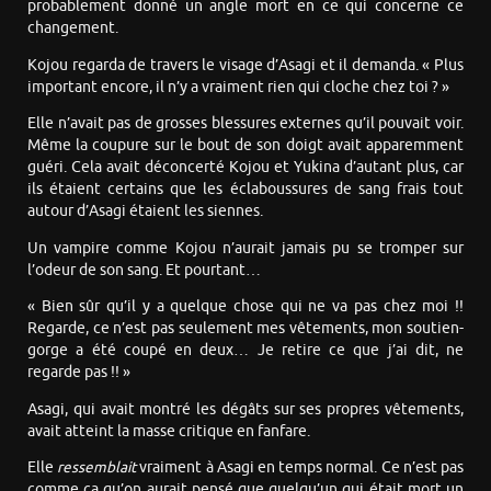
probablement donné un angle mort en ce qui concerne ce
changement.
Kojou regarda de travers le visage d’Asagi et il demanda. « Plus
important encore, il n’y a vraiment rien qui cloche chez toi ? »
Elle n’avait pas de grosses blessures externes qu’il pouvait voir.
Même la coupure sur le bout de son doigt avait apparemment
guéri. Cela avait déconcerté Kojou et Yukina d’autant plus, car
ils étaient certains que les éclaboussures de sang frais tout
autour d’Asagi étaient les siennes.
Un vampire comme Kojou n’aurait jamais pu se tromper sur
l’odeur de son sang. Et pourtant…
« Bien sûr qu’il y a quelque chose qui ne va pas chez moi !!
Regarde, ce n’est pas seulement mes vêtements, mon soutien-
gorge a été coupé en deux… Je retire ce que j’ai dit, ne
regarde pas !! »
Asagi, qui avait montré les dégâts sur ses propres vêtements,
avait atteint la masse critique en fanfare.
Elle
ressemblait
vraiment à Asagi en temps normal. Ce n’est pas
comme ça qu’on aurait pensé que quelqu’un qui était mort un