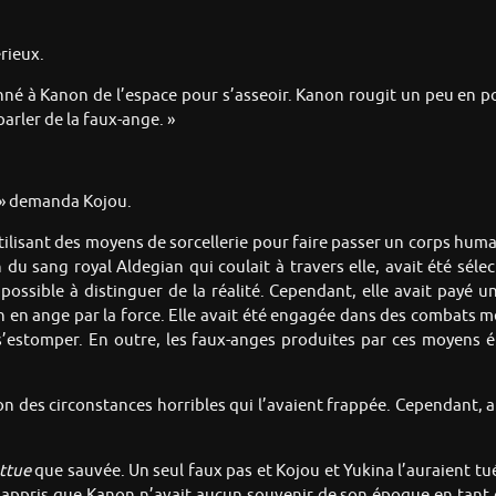
érieux.
donné à Kanon de l’espace pour s’asseoir. Kanon rougit un peu en po
parler de la faux-ange. »
 » demanda Kojou.
utilisant des moyens de sorcellerie pour faire passer un corps hum
 du sang royal Aldegian qui coulait à travers elle, avait été sél
possible à distinguer de la réalité. Cependant, elle avait payé u
en ange par la force. Elle avait été engagée dans des combats me
’estomper. En outre, les faux-anges produites par ces moyens 
n des circonstances horribles qui l’avaient frappée. Cependant, au
ttue
que sauvée. Un seul faux pas et Kojou et Yukina l’auraient tué
nt appris que Kanon n’avait aucun souvenir de son époque en tant