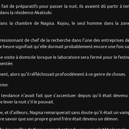
ait de préparatifs pour passer la nuit, ils avaient dû partir à t
 dans la résidence Akatsuki.
ans la chambre de Nagisa. Kojou, le seul homme dans la zone
ressionnant de chef de la recherche dans l’une des entreprises de 
e heure signifiait qu’elle dormait probablement encore une fois sur
visite à domicile lorsque le laboratoire sera fermé pour le festiva
mentée.
nt, alors qu’il réfléchissait profondément à ce genre de choses.
rmir.
a tendance n’avait fait que s’accentuer depuis qu’il était deve
 lever la nuit s’il le pouvait.
e, et d’ailleurs, Nagisa remarquerait sans doute qu’il était un vamp
i faire savoir que son propre grand frère était devenu un démon.