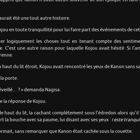
aurait été une tout autre histoire.
ojou en toute tranquillité pour lui faire part des événements de ce
r logiquement les choses tout en tenant compte des sentiments 
e. C’est une autre raison pour laquelle Kojou avait hésité. Si l’am
renne.
haut du lit étroit, Kojou avait rencontré les yeux de Kanon sans sav
la porte.
 éveillé… ? » demanda Nagisa.
e la réponse de Kojou.
e haut du lit, la cachant complètement sous l’édredon alors qu’il s
t la bouche avec sa paume, lui disant avec ses yeux : r
este tranquil
rmait, sans remarquer que Kanon était cachée sous la couette.