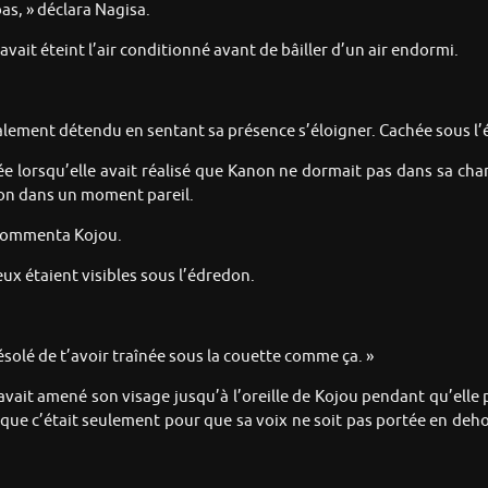
as, » déclara Nagisa.
ait éteint l’air conditionné avant de bâiller d’un air endormi.
 finalement détendu en sentant sa présence s’éloigner. Cachée sous
itée lorsqu’elle avait réalisé que Kanon ne dormait pas dans sa cha
non dans un moment pareil.
 commenta Kojou.
ux étaient visibles sous l’édredon.
ésolé de t’avoir traînée sous la couette comme ça. »
 avait amené son visage jusqu’à l’oreille de Kojou pendant qu’elle
 que c’était seulement pour que sa voix ne soit pas portée en deho