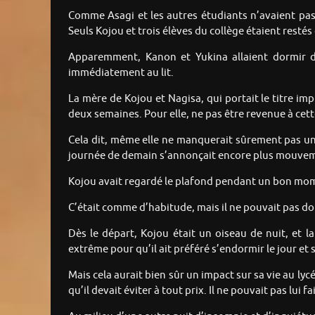
Comme Asagi et les autres étudiants n’avaient pas f
Seuls Kojou et trois élèves du collège étaient restés
Apparemment, Kanon et Yukina allaient dormir d
immédiatement au lit.
La mère de Kojou et Nagisa, qui portait le titre imp
deux semaines. Pour elle, ne pas être revenue à cett
Cela dit, même elle ne manquerait sûrement pas une 
journée de demain s’annonçait encore plus mouve
Kojou avait regardé le plafond pendant un bon mome
C’était comme d’habitude, mais il ne pouvait pas do
Dès le départ, Kojou était un oiseau de nuit, et l
extrême pour qu’il ait préféré s’endormir le jour et se
Mais cela aurait bien sûr un impact sur sa vie au lycé
qu’il devait éviter à tout prix. Il ne pouvait pas lu