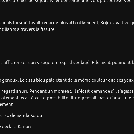
e, les oreilles de Kojou avaient entendu une voix plutôt réservée.
s, mais lorsqu’il avait regardé plus attentivement, Kojou avait vu 
illants à travers la fissure.
afficher sur son visage un regard soulagé. Elle avait poliment bai
ux genoux. Le tissu bleu pâle étant de la même couleur que ses yeux
n regard ahuri. Pendant un moment, il s’était demandé s’il s’agiss
diatement écarté cette possibilité. Il ne pensait pas qu’une fil
tement.
ci ? » demanda Kojou.
 » déclara Kanon.