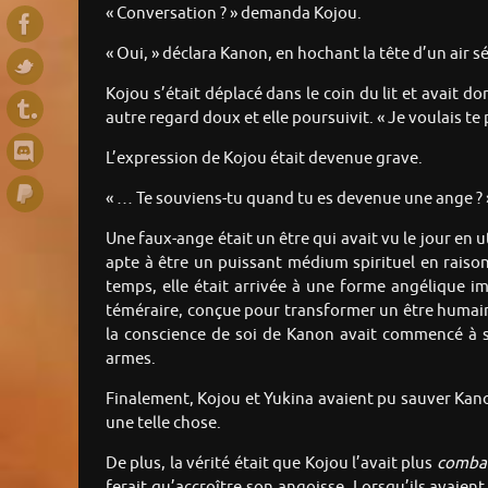
« Conversation ? » demanda Kojou.
« Oui, » déclara Kanon, en hochant la tête d’un air s
Kojou s’était déplacé dans le coin du lit et avait 
autre regard doux et elle poursuivit. « Je voulais te 
L’expression de Kojou était devenue grave.
« … Te souviens-tu quand tu es devenue une ange ?
Une faux-ange était un être qui avait vu le jour en 
apte à être un puissant médium spirituel en raison
temps, elle était arrivée à une forme angélique im
téméraire, conçue pour transformer un être humain 
la conscience de soi de Kanon avait commencé à s
armes.
Finalement, Kojou et Yukina avaient pu sauver Kano
une telle chose.
De plus, la vérité était que Kojou l’avait plus
comba
ferait qu’accroître son angoisse. Lorsqu’ils avaie