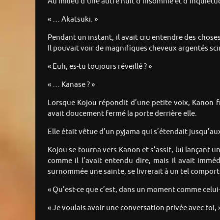
Au milieu d’une autre nuit d’insomnie et d’inquiétud
« … Akatsuki. »
Pendant un instant, il avait cru entendre des chose
Il pouvait voir de magnifiques cheveux argentés scint
« Euh, es-tu toujours réveillé ? »
« … Kanase ? »
Lorsque Kojou répondit d’une petite voix, Kanon fit 
avait doucement fermé la porte derrière elle.
Elle était vêtue d’un pyjama qui s’étendait jusqu’a
Kojou se tourna vers Kanon et s’assit, lui lançant u
comme il l’avait entendu dire, mais il avait immé
surnommée une sainte, se livrerait à un tel compor
« Qu’est-ce que c’est, dans un moment comme celui-
« Je voulais avoir une conversation privée avec toi,