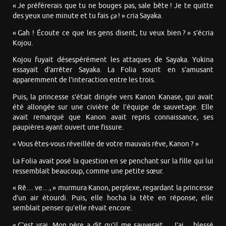
« Je préférerais que tu ne bouges pas, sale bête ! Je te quitte
des yeux une minute et tu fais
ça
! » cria Sayaka.
« Gah ! Écoute ce que les gens disent, tu veux bien ? » s’écria
Kojou.
Kojou fuyait désespérément les attaques de Sayaka. Yukina
essayait d’arrêter Sayaka. La Folia sourit en s’amusant
apparemment de l’interaction entre les trois.
Puis, la princesse s’était dirigée vers Kanon Kanase, qui avait
été allongée sur une civière de l’équipe de sauvetage. Elle
avait remarqué que Kanon avait repris connaissance, ses
paupières ayant ouvert une fissure.
« Vous êtes-vous réveillée de votre mauvais rêve, Kanon ? »
La Folia avait posé la question en se penchant sur la fille qui lui
ressemblait beaucoup, comme une petite sœur.
« Rê… ve…, » murmura Kanon, perplexe, regardant la princesse
d’un air étourdi. Puis, elle hocha la tête en réponse, elle
semblait penser qu’elle rêvait encore.
« C’est vrai. Mon père a dit qu’il me sauverait… J’ai… blessé