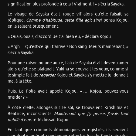
signification plus profonde à cela ! Vraiment ! » s’écria Sayaka.
Le visage de Sayaka était rouge vif alors qu’elle faisait sa
réplique.
Comme d’habitude, cette fille agit ainsi,
pensa Kojou,
en la saluant brusquement.
« Ouais, ouais, d’accord. Je t’ai bien eu, » déclara Kojou.
« Argh… Qu’est-ce qui t’arrive ? Bon sang. Meurs maintenant, »
s’écria Sayaka.
Pour une raison ou une autre, l’air de Sayaka était devenu amer
alors qu’elle se plaignait. Yukina se couvrait les yeux, comme si
le simple fait de
regarder
Kojou et Sayaka s’y mettre lui donnait
mal à la tête.
Puis, La Folia avait appelé Kojou. « … Kojou, pouvez-vous
m’aider ? »
À côté d’elle, allongés sur le sol, se trouvaient Kirishima et
Béatrice, inconscients.
Maintenant que j’y pense, j’avais tout
oublié d’eux
,
réfléchissait Kojou.
En tant que criminels démoniaques enregistrés, ils seraient
sans doute jugés et condamnés selon les lois du Sanctuaire des