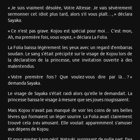
« Je suis vraiment désolée, Votre Altesse. Je vais sévèrement
sermonner cet idiot plus tard, alors s’il vous plaît…, » déclara
Sayaka.
« Ce n’est pas grave. Kojou est spécial pour moi… C’est mon,
Ah, ma première fois, vous voyez, » déclara La Folia.
La Folia baissa légèrement les yeux avec un regard d’embarras
soudain. Le sang s’était précipité sur le visage de Kojou lors de
la déclaration de la princesse, une invitation ouverte à des
malentendus.
« Votre première fois ? Que voulez-vous dire par là… ? »
demanda Sayaka.
Le visage de Sayaka s’était raidi alors qu’elle le demandait. La
princesse baissa le visage à mesure que ses joues rougissaient.
Mais Kojou n’avait pas manqué de voir les coins de ses belles
lèvres qui formaient un léger sourire. La Folia avait clairement
trouvé cela
très
amusant. Elle voulait apparemment s’amuser
aux dépens de Kojou.
Et pour ajouter à son péril, Natsuki, surgissant de nulle part, fixa