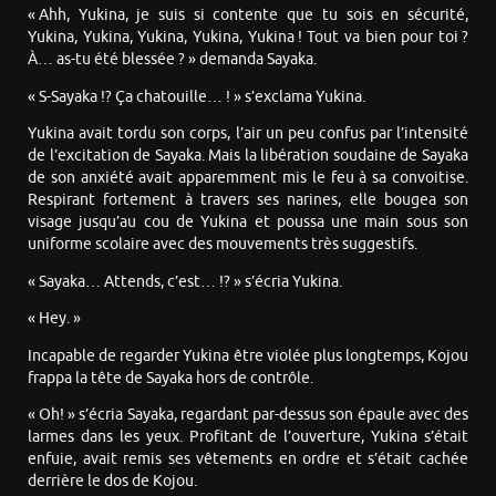
« Ahh, Yukina, je suis si contente que tu sois en sécurité,
Yukina, Yukina, Yukina, Yukina, Yukina ! Tout va bien pour toi ?
À… as-tu été blessée ? » demanda Sayaka.
« S-Sayaka !? Ça chatouille… ! » s’exclama Yukina.
Yukina avait tordu son corps, l’air un peu confus par l’intensité
de l’excitation de Sayaka. Mais la libération soudaine de Sayaka
de son anxiété avait apparemment mis le feu à sa convoitise.
Respirant fortement à travers ses narines, elle bougea son
visage jusqu’au cou de Yukina et poussa une main sous son
uniforme scolaire avec des mouvements très suggestifs.
« Sayaka… Attends, c’est… !? » s’écria Yukina.
« Hey. »
Incapable de regarder Yukina être violée plus longtemps, Kojou
frappa la tête de Sayaka hors de contrôle.
« Oh! » s’écria Sayaka, regardant par-dessus son épaule avec des
larmes dans les yeux. Profitant de l’ouverture, Yukina s’était
enfuie, avait remis ses vêtements en ordre et s’était cachée
derrière le dos de Kojou.