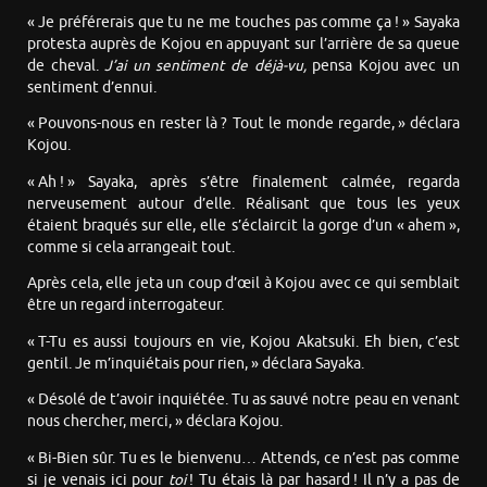
« Je préférerais que tu ne me touches pas comme ça ! » Sayaka
protesta auprès de Kojou en appuyant sur l’arrière de sa queue
de cheval.
J’ai un sentiment de déjà-vu
,
pensa Kojou avec un
sentiment d’ennui.
« Pouvons-nous en rester là ? Tout le monde regarde, » déclara
Kojou.
« Ah ! » Sayaka, après s’être finalement calmée, regarda
nerveusement autour d’elle. Réalisant que tous les yeux
étaient braqués sur elle, elle s’éclaircit la gorge d’un « ahem »,
comme si cela arrangeait tout.
Après cela, elle jeta un coup d’œil à Kojou avec ce qui semblait
être un regard interrogateur.
« T-Tu es aussi toujours en vie, Kojou Akatsuki. Eh bien, c’est
gentil. Je m’inquiétais pour rien, » déclara Sayaka.
« Désolé de t’avoir inquiétée. Tu as sauvé notre peau en venant
nous chercher, merci, » déclara Kojou.
« Bi-Bien sûr. Tu es le bienvenu… Attends, ce n’est pas comme
si je venais ici pour
toi
! Tu étais là par hasard ! Il n’y a pas de