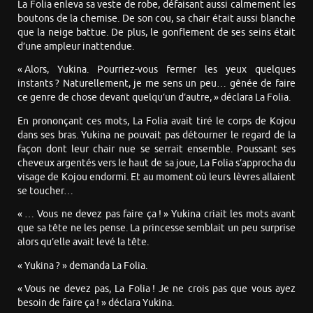
La Folia enleva sa veste de robe, défaisant aussi calmement les
boutons de la chemise. De son cou, sa chair était aussi blanche
que la neige battue. De plus, le gonflement de ses seins était
d’une ampleur inattendue.
« Alors, Yukina. Pourriez-vous fermer les yeux quelques
instants ? Naturellement, je me sens un peu… gênée de faire
ce genre de chose devant quelqu’un d’autre, » déclara La Folia.
En prononçant ces mots, La Folia avait tiré le corps de Kojou
dans ses bras. Yukina ne pouvait pas détourner le regard de la
façon dont leur chair nue se serrait ensemble. Poussant ses
cheveux argentés vers le haut de sa joue, La Folia s’approcha du
visage de Kojou endormi. Et au moment où leurs lèvres allaient
se toucher…
« … Vous ne devez pas faire ça ! » Yukina criait les mots avant
que sa tête ne les pense. La princesse semblait un peu surprise
alors qu’elle avait levé la tête.
« Yukina ? » demanda La Folia.
« Vous ne devez pas, La Folia ! Je ne crois pas que vous ayez
besoin de faire ça ! » déclara Yukina.