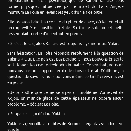
probablement l’état psychologique de Kanon Kanase sous
forme physique, influencée par le rituel du Faux Ange, »
murmura La Folia en levant les yeux d’un air de pitié.
Elle regardait droit au centre du pilier de glace, où Kanon était
recroquevillé en position fœtale. Sa forme sublime et belle
ressemblait à celle d’un enfant en pleurs.
« Si c’est le cas, alors Kanase est toujours…, » murmura Yukina.
Sans hésitation, La Folia répondit résolument à la question de
Yukina. « Oui. Elle ne s’est pas perdue. Si nous pouvons briser le
sort, Kanon Kanase redeviendra humaine. Cependant, nous ne
pouvons pas nous approcher d’elle dans cet état. D’ailleurs, la
question de savoir si nous pouvons même sortir d’ici vivants est
en jeu. »
« Je suis sûre que ce ne sera pas un problème. Au réveil de
Kojou, un mur de glace de cette épaisseur ne posera aucun
problème, » déclara La Folia.
« Senpai est…, » déclara Yukina.
Yukina s’agenouilla aux côtés de Kojou et regarda avec douceur
vers lui.