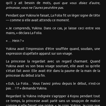
qu’il y ait besoin de mots,
quoi que vous disiez d’autre,
princesse, vous ne l’aurez peut-être pas.
Pendant que Yukina le faisait, La Folia fit un léger signe de tête
— comme si elle avait attendu ce moment.
« Je comprends, Yukina. Dans ce cas, je laisse ceci entre vos
mains, » déclara La Folia.
« … Hein ? »
Yukina avait l’impression d’être soufflée quand, soudain, une
expression stupéfaite apparut sur son visage.
La princesse la regardait avec un regard charmant. Quand
Yukina avait vu son beau visage souriant, elle avait su qu’elle
s’était fait avoir. Elle avait été dans la paume de la main de la
princesse du début à la fin.
« Euh, La Folia… Vous l’aviez prévu depuis le début, n’est-ce
pas… ! !? » demanda Yukina.
Regardant la Yukina indignée s’agripper à Kojou pendant tout
ce temps, la princesse avait parlé sans un soupçon de malice
comme si elle faisait une prière. « Je crois, Yukina. Je crois que