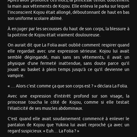
Après avoir prononcé ces mots, la princesse tendit doucement
la main aux vêtements de Kojou. Elle enleva le parka sur lequel
l’inconscient Kojou était allongé, déboutonnant de haut en bas
son uniforme scolaire abîmé.
À en juger par les secousses du haut de son corps, la blessure à
la poitrine de Kojou était vraiment douloureuse.
On aurait dit que La Folia avait oublié comment respirer quand
elle regardait avec une expression sérieuse. Kojou lui avait
semblé dégingandé, mais sans ses vêtements, il avait un
physique d’une fermeté inattendue, sans doute parce qu’il
jouait au basket à plein temps jusqu’à ce qu’il devienne un
vampire.
« … Alors c’est comme ça que son corps est ? » déclara La Folia.
Avec une expression d’intérêt profond sur son visage, la
princesse toucha le côté de Kojou, comme si elle testait
l’élasticité de ses muscles abdominaux.
C’est quand elle avait soudainement commencé à enlever le
pantalon de Kojou que Yukina lui avait reproché ça avec un
regard suspicieux. « Euh… La Folia ? »