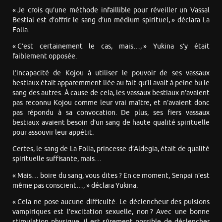
« Je crois qu’une méthode infaillible pour réveiller un Vassal
Bestial est d’offrir le sang d’un médium spirituel, » déclara La
Folia.
« C’est certainement le cas, mais…, » Yukina s’y était
faiblement opposée.
L’incapacité de Kojou à utiliser le pouvoir de ses vassaux
bestiaux était apparemment liée au fait qu’il avait à peine bu le
sang des autres. À cause de cela, les vassaux bestiaux n’avaient
pas reconnu Kojou comme leur vrai maître, et n’avaient donc
pas répondu à sa convocation. De plus, ses fiers vassaux
bestiaux avaient besoin d’un sang de haute qualité spirituelle
pour assouvir leur appétit.
Certes, le sang de La Folia, princesse d’Aldegia, était de qualité
spirituelle suffisante, mais…
« Mais… boire du sang, vous dites ? En ce moment, Senpai n’est
même pas conscient…, » déclara Yukina.
« Cela ne pose aucune difficulté. Le déclencheur des pulsions
vampiriques est l’excitation sexuelle, non ? Avec une bonne
stimulation physique, il est sûrement possible de déclencher