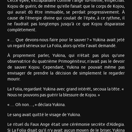
Cette épée, extraplanaire comme l’ange lui-même, empêchait
Kojou de guérir, de même qu’elle faisait que le corps de Kojou,
qui aurait dû être immuable, se perdait progressivement. À
cause de l’énergie divine qui coulait de l’épée, à ce rythme, il
ne faudrait pas longtemps jusqu’à ce que Kojou disparaisse
complètement.
« … Que devons-nous faire pour le sauver ? » Yukina avait jeté
un regard sérieux sur La Folia, alors qu’elle l’avait demandé.
À proprement parler, Yukina, qui n’était pas plus qu’une
observatrice du quatrième Primogéniteur, n’avait pas le devoir
de sauver Kojou. Cependant, Yukina ne pouvait même pas
envisager de prendre la décision de simplement le regarder
mourir.
La Folia, regardant Yukina avec grand intérêt, secoua la tête. «
Nous ne pouvons pas guérir la blessure de Kojou. »
« … Oh non…, » déclara Yukina.
Le sang avait quitté le visage de Yukina.
Le rituel du Faux Ange était une cérémonie secrète d’Aldegia.
Si La Folia disait qu’il n’y avait aucun moyen de le briser, Yukina