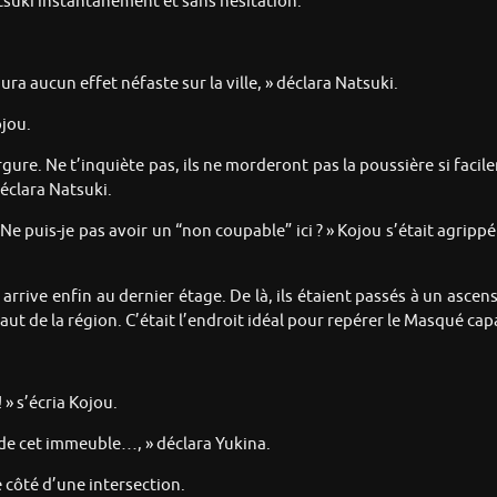
atsuki instantanément et sans hésitation.
y aura aucun effet néfaste sur la ville, » déclara Natsuki.
ojou.
e. Ne t’inquiète pas, ils ne morderont pas la poussière si facileme
éclara Natsuki.
 Ne puis-je pas avoir un “non coupable” ici ? » Kojou s’était agrippé 
arrive enfin au dernier étage. De là, ils étaient passés à un ascens
haut de la région. C’était l’endroit idéal pour repérer le Masqué cap
» s’écria Kojou.
e de cet immeuble…, » déclara Yukina.
 côté d’une intersection.