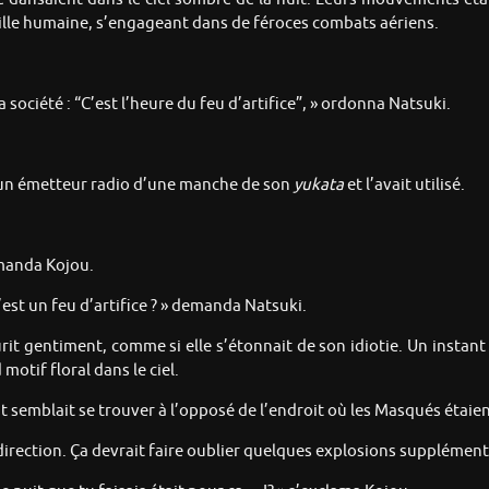
 taille humaine, s’engageant dans de féroces combats aériens.
a société : “C’est l’heure du feu d’artifice”, » ordonna Natsuki.
is un émetteur radio d’une manche de son
yukata
et l’avait utilisé.
emanda Kojou.
’est un feu d’artifice ? » demanda Natsuki.
it gentiment, comme si elle s’étonnait de son idiotie. Un instant
motif floral dans le ciel.
ent semblait se trouver à l’opposé de l’endroit où les Masqués étaie
direction. Ça devrait faire oublier quelques explosions supplément