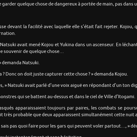
de garder quelque chose de dangereux à portée de main, pas dans un
se devant la facilité avec laquelle elle s’était fait rejeter. Kojou,
rnation.
re, Natsuki avait mené Kojou et Yukina dans un ascenseur. En léch
e se souvenir de quelque chose…
? » demanda Natsuki.
 ça ? Donc on doit juste capturer cette chose ? » demanda Kojou.
és, » Natsuki avait parlé d’une voix aiguë en répondant d’un ton di
stres qui se battent au-dessus et dans le ciel de Ville d’Itogami.
asqués apparaissaient toujours par paires, les combats se pours
ait très probable que deux apparaissent simultanément cette nuit a
ne sais pas quoi faire pour les gars qui peuvent voler partout…, » dé