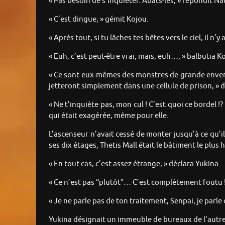
« Pas besoin de s’inquiéter. Abats-les, » répondit N
« C’est dingue, » gémit Kojou.
« Après tout, si tu lâches tes bêtes vers le ciel, il n’
« Euh, c’est peut-être vrai, mais, euh…, » balbutia K
« Ce sont eux-mêmes des monstres de grande envergur
jetteront simplement dans une cellule de prison, » d
« Ne t’inquiète pas, mon cul ! C’est quoi ce bordel !?
qui était exagérée, même pour elle.
L’ascenseur n’avait cessé de monter jusqu’à ce qu’il 
ses dix étages, Thetis Mall était le bâtiment le plus 
« En tout cas, c’est assez étrange, » déclara Yukina.
« Ce n’est pas “plutôt”… C’est complètement foutu ! 
« Je ne parle pas de ton traitement, Senpai, je parl
Yukina désignait un immeuble de bureaux de l’autre