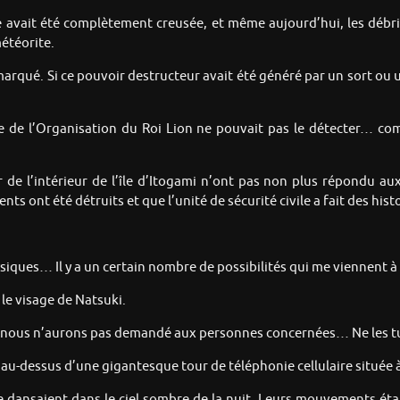
e avait été complètement creusée, et même aujourd’hui, les débris
étéorite.
n remarqué. Si ce pouvoir destructeur avait été généré par un sort
 de l’Organisation du Roi Lion ne pouvait pas le détecter… co
 de l’intérieur de l’île d’Itogami n’ont pas non plus répondu au
ts ont été détruits et que l’unité de sécurité civile a fait des hist
ysiques… Il y a un certain nombre de possibilités qui me viennent à 
 le visage de Natsuki.
e nous n’aurons pas demandé aux personnes concernées… Ne les tue
l au-dessus d’une gigantesque tour de téléphonie cellulaire située 
e dansaient dans le ciel sombre de la nuit. Leurs mouvements ét