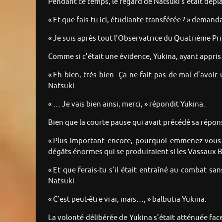
Pendant ce temps, le regard de Natsuki s’était dépl
« Et que fais-tu ici, étudiante transférée ? » demand
« Je suis après tout l’Observatrice du Quatrième Pr
Comme si c’était une évidence, Yukina, ayant appris 
« Eh bien, très bien. Ça ne fait pas de mal d’avoi
Natsuki.
« … Je vais bien ainsi, merci, » répondit Yukina.
Bien que la courte pause qui avait précédé sa répon
« Plus important encore, pourquoi emmenez-vous
dégâts énormes qui se produiraient si les Vassaux B
« Et que ferais-tu s’il était entraîné au combat 
Natsuki.
« C’est peut-être vrai, mais…, » balbutia Yukina.
La volonté délibérée de Yukina s’était atténuée fac