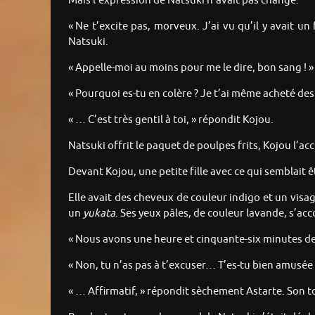
Mais l’expression de Natsuki n’avait pas changé.
« Ne t’excite pas, morveux. J’ai vu qu’il y avait u
Natsuki.
« Appelle-moi au moins pour me le dire, bon sang ! » 
« Pourquoi es-tu en colère ? Je t’ai même acheté des
« … C’est très gentil à toi, » répondit Kojou.
Natsuki offrit le paquet de poulpes frits, Kojou l’ac
Devant Kojou, une petite fille avec ce qui semblait ê
Elle avait des cheveux de couleur indigo et un vis
un
yukata
. Ses yeux pâles, de couleur lavande, s’ac
« Nous avons une heure et cinquante-six minutes de
« Non, tu n’as pas à t’excuser… T’es-tu bien amusé
« … Affirmatif, » répondit sèchement Astarte. Son ton