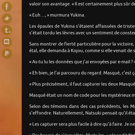
valoir son avantage. « Il est certainement plus sûr 
« Euh…, » murmura Yukina.
Les épaules de Yukina s’étaient affaissées de tristes
s’était tordu les lèvres avec un sentiment de conste
Sans montrer de fierté particulière pour la victoi
étal, elle demanda à Kojou, comme si elle venait d
« As-tu lu les données que j’ai envoyées par e-mail 
« Eh bien, je l’ai parcouru du regard. Masqué, c’est
« Plus précisément, il faut capturer les deux Masqu
Masqué était un nom de code pour les mystérieux mon
Selon des témoins dans des cas précédents, les M
s’effondre. Naturellement, Natsuki pensait qu’il ét
« Les capturer sera plus facile à dire qu’à faire. Je 