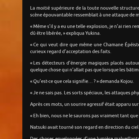
La moitié supérieure de la toute nouvelle structur
scène épouvantable ressemblait à une attaque de m
« Même s’il y a eu une telle explosion, je n’ai rie
dû être libérée, » expliqua Yukina.
« Ce qui veut dire que même une Chamane Épéiste
curieux regard d’acceptation des faits.
« Les détecteurs d’énergie magiques placés autour
quelque chose qui n’allait pas que lorsque les bâtimen
« Qu’est-ce que cela signifie… ? » demanda Kojou.
« Je ne sais pas. Les sorts spéciaux, les attaques ph
Après ces mots, un sourire agressif était apparu sur
« Eh bien, nous ne le saurons pas vraiment tant qu
Natsuki avait tourné son regard en direction du cie
Des choses enveloppées d’une lumière malveillant