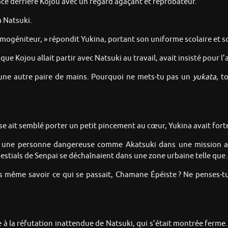
acé derrière Kojou avec un regard agaçant et réprobateur.
a Natsuki.
imogéniteur, » répondit Yukina, portant son uniforme scolaire et so
que Kojou allait partir avec Natsuki au travail, avait insisté pour 
r une autre paire de mains. Pourquoi ne mets-tu pas un
yukata
, t
se ait semblé porter un petit pincement au cœur, Yukina avait fort
 une personne dangereuse comme Akatsuki dans une mission aus
estials de Senpai se déchaînaient dans une zone urbaine telle que
sans même savoir ce qui se passait, Chamane Épéiste ? Ne penses-
e à la réfutation inattendue de Natsuki, qui s’était montrée ferme