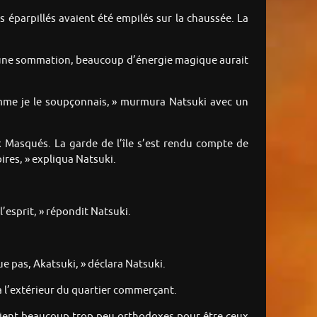
 éparpillés avaient été empilés sur la chaussée. La
 ou une sommation, beaucoup d’énergie magique aurait
mme je le soupçonnais, » murmura Natsuki avec un
x Masqués. La garde de l’île s’est rendu compte de
oires, » expliqua Natsuki.
l’esprit, » répondit Natsuki.
 pas, Akatsuki, » déclara Natsuki.
à l’extérieur du quartier commerçant.
aient beaucoup trop peu orthodoxes pour être ceux