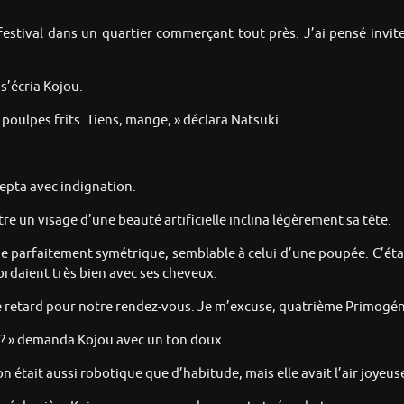
n festival dans un quartier commerçant tout près. J’ai pensé invit
s’écria Kojou.
 poulpes frits. Tiens, mange, » déclara Natsuki.
cepta avec indignation.
tre un visage d’une beauté artificielle inclina légèrement sa tête.
age parfaitement symétrique, semblable à celui d’une poupée. C’éta
cordaient très bien avec ses cheveux.
 retard pour notre rendez-vous. Je m’excuse, quatrième Primogénit
e ? » demanda Kojou avec un ton doux.
 était aussi robotique que d’habitude, mais elle avait l’air joyeus