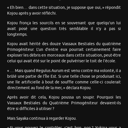
« Eh bien… dans cette situation, je suppose que oui, » répondit
Kojou après y avoir réfléchi.
Kojou fronça les sourcils en se souvenant que quelqu’un lui
avait posé une question très semblable il n’y a pas si
longtemps.
Kojou avait hérité des douze Vassaux Bestiales du quatrième
Primogéniteur. L’un d’entre eux pourrait certainement faire
exploser les débris en morceaux dans cette situation, peut-être
celui qui avait été sur le point de pulvériser le toit de l’école.
« … Mais quand Regulus Aurum est venu contre ma volonté, il a
brûlé une partie de l’Île Est. Si une telle chose se produisait ici,
une île artificielle à bout de souffle comme celle-ci coulerait
directement au fond de la mer, » déclara Kojou.
Après avoir dit cela, Kojou poussa un soupir. Pourquoi les
Vassaux Bestiales du Quatrième Primogéniteur devaient-ils
être si difficiles à utiliser ?
Mais Sayaka continua à regarder Kojou.
« Si vous pouvez le contrôler, c’est bon, non ? Yukina vous a