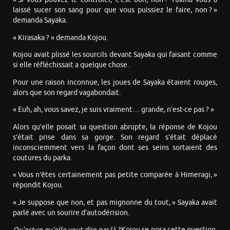
laissé sucer son sang pour que vous puissiez le faire, non ? »
demanda Sayaka.
« Kirasaka ? » demanda Kojou.
Kojou avait plissé les sourcils devant Sayaka qui faisant comme
si elle réfléchissait a quelque chose.
Pour une raison inconnue, les joues de Sayaka étaient rouges,
alors que son regard vagabondait.
« Euh, ah, vous savez, je suis vraiment… grande, n’est-ce pas ? »
Alors qu’elle posait sa question abrupte, la réponse de Kojou
s’était prise dans sa gorge. Son regard s’était déplacé
inconsciemment vers la façon dont ses seins sortaient des
coutures du parka.
« Vous n’êtes certainement pas petite comparée à Himeragi, »
répondit Kojou.
« Je suppose que non, et pas mignonne du tout, » Sayaka avait
parlé avec un sourire d’autodérision.
Qu’est-ce qu’elle veut dire par là ?
Kojou se posa cette question,