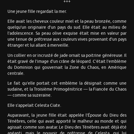
+++
Une jeune fille regardait la mer.
Elle avait les cheveux couleur miel et la peau bronzée, comme
quelqu’un originaire d’un pays du sud. Elle était au milieu de
l’adolescence. Sa peau olive exquise était mise en valeur par
une tenue de prêtresse aux couleurs vives provenant d’un pays
étranger et lui allant à merveille.
Un collier en or incrusté de jade ornait sa poitrine généreuse. Il
était gravé de l’image d’un crâne de léopard. C’était l’emblème
du Dominion qui gouvernait la Zone du Chaos, en Amérique
centrale.
Le fait qu’elle portait cet emblème la désignait comme une
sudaïne, et la Troisième Primogénitrice — la Fiancée du Chaos
— comme sa suzeraine.
Elle s’appelait Celesta Ciate.
Auparavant, la jeune fille était appelée l’Épouse du Dieu des
Ténèbres, celle qui avait apporté le malheur au monde et qui
agissait comme son avatar. Le Dieu des Ténèbres avait déjà été
anéanti, mais le pouvoir de prêtresse de Celesta, qui lui