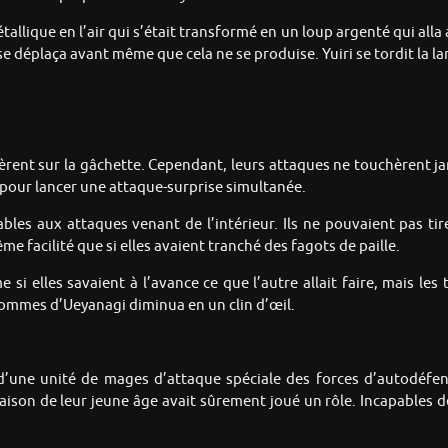
lique en l’air qui s’était transformé en un loup argenté qui alla at
 se déplaça avant même que cela ne se produise. Yuiri se tordit la l
ent sur la gâchette. Cependant, leurs attaques ne touchèrent jama
 pour lancer une attaque-surprise simultanée.
rables aux attaques venant de l’intérieur. Ils ne pouvaient pas ti
me facilité que si elles avaient tranché des fagots de paille.
i elles savaient à l’avance ce que l’autre allait faire, mais les
ommes d’Ueyanagi diminua en un clin d’œil.
’une unité de mages d’attaque spéciale des forces d’autodéfense
 raison de leur jeune âge avait sûrement joué un rôle. Incapables de