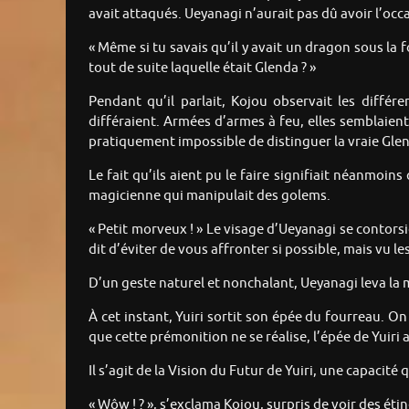
avait attaqués. Ueyanagi n’aurait pas dû avoir l’oc
« Même si tu savais qu’il y avait un dragon sous la fo
tout de suite laquelle était Glenda ? »
Pendant qu’il parlait, Kojou observait les différe
différaient. Armées d’armes à feu, elles semblaient
pratiquement impossible de distinguer la vraie Glend
Le fait qu’ils aient pu le faire signifiait néanmoin
magicienne qui manipulait des golems.
« Petit morveux ! » Le visage d’Ueyanagi se contor
dit d’éviter de vous affronter si possible, mais vu l
D’un geste naturel et nonchalant, Ueyanagi leva la 
À cet instant, Yuiri sortit son épée du fourreau. On
que cette prémonition ne se réalise, l’épée de Yuiri ab
Il s’agit de la Vision du Futur de Yuiri, une capacit
« Wôw ! ? », s’exclama Kojou, surpris de voir des étin