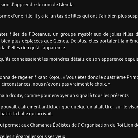
casion d’apprendre le nom de Glenda.
rme d’une fille, il y a ici un tas de filles qui ont l’air bien plus
ntes filles de l’Oceanus, un groupe mystérieux de jolies filles 
 bien plus déplacées que Glenda. De plus, elles portaient la même
a d’elles rien qu’à l’apparence.
s qu’ils connaissaient les moindres détails de son apparence depuis 
sionna de rage en fixant Kojou. « Vous êtes donc le quatrième Prim
es circonstances, nous n’avons pas vraiment le choix. »
main droite, comme pour envoyer un signal à tous les présents.
 pouvait clairement anticiper que quelqu’un allait tirer sur le vis
attit la balle qui arrivait.
é qui permet aux Chamanes Épéistes de l’ Organisation du Roi Lion de
celles s’éparpiller sous ses yeux.