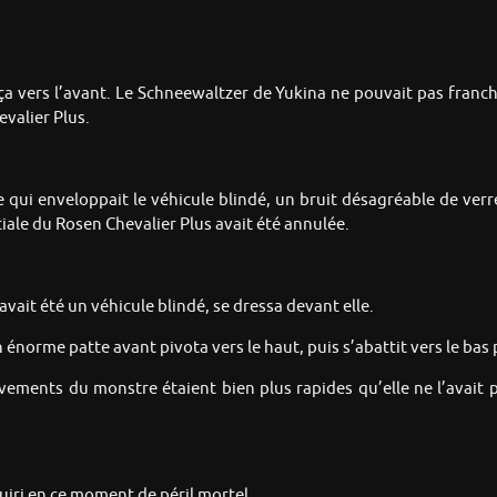
ça vers l’avant. Le Schneewaltzer de Yukina ne pouvait pas franch
valier Plus.
i enveloppait le véhicule blindé, un bruit désagréable de verre b
ale du Rosen Chevalier Plus avait été annulée.
avait été un véhicule blindé, se dressa devant elle.
 énorme patte avant pivota vers le haut, puis s’abattit vers le bas p
ements du monstre étaient bien plus rapides qu’elle ne l’avait 
Yuiri en ce moment de péril mortel.