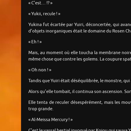
« C’est… !? »
« Yukii, recule ! »
Yukina fut écartée par Yuiri, déconcertée, qui avan
d’objets inorganiques était le domaine du Rosen Che
« Eh ! »
Mais, au moment où elle toucha la membrane noire qu
même chose que contre les golems. La coupure spati
« Oh non ! »
Tandis que Yuiri était déséquilibrée, le monstre, qui 
Alors qu’elle tombait, il continua son ascension. Son
Elle tenta de reculer désespérément, mais les mouv
trop grande.
« Al-Meissa Mercury ! »
C’est le vassal bestial invoqué par Kojou qui sauva 