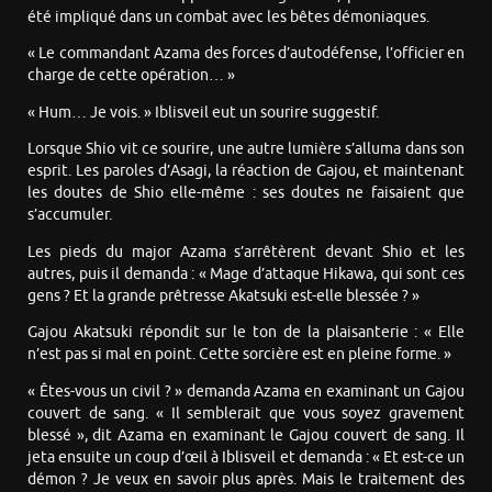
été impliqué dans un combat avec les bêtes démoniaques.
« Le commandant Azama des forces d’autodéfense, l’officier en
charge de cette opération… »
« Hum… Je vois. » Iblisveil eut un sourire suggestif.
Lorsque Shio vit ce sourire, une autre lumière s’alluma dans son
esprit. Les paroles d’Asagi, la réaction de Gajou, et maintenant
les doutes de Shio elle-même : ses doutes ne faisaient que
s’accumuler.
Les pieds du major Azama s’arrêtèrent devant Shio et les
autres, puis il demanda : « Mage d’attaque Hikawa, qui sont ces
gens ? Et la grande prêtresse Akatsuki est-elle blessée ? »
Gajou Akatsuki répondit sur le ton de la plaisanterie : « Elle
n’est pas si mal en point. Cette sorcière est en pleine forme. »
« Êtes-vous un civil ? » demanda Azama en examinant un Gajou
couvert de sang. « Il semblerait que vous soyez gravement
blessé », dit Azama en examinant le Gajou couvert de sang. Il
jeta ensuite un coup d’œil à Iblisveil et demanda : « Et est-ce un
démon ? Je veux en savoir plus après. Mais le traitement des