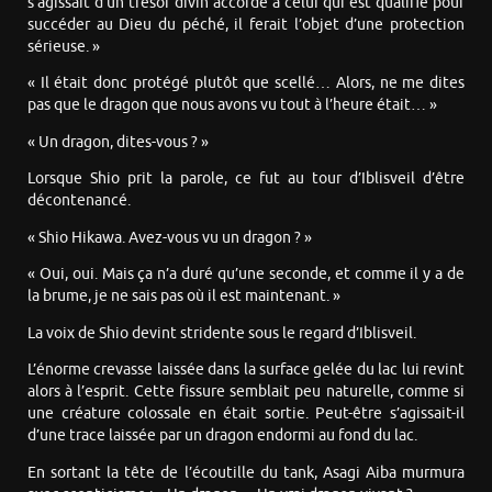
s’agissait d’un trésor divin accordé à celui qui est qualifié pour
succéder au Dieu du péché, il ferait l’objet d’une protection
sérieuse. »
« Il était donc protégé plutôt que scellé… Alors, ne me dites
pas que le dragon que nous avons vu tout à l’heure était… »
« Un dragon, dites-vous ? »
Lorsque Shio prit la parole, ce fut au tour d’Iblisveil d’être
décontenancé.
« Shio Hikawa. Avez-vous vu un dragon ? »
« Oui, oui. Mais ça n’a duré qu’une seconde, et comme il y a de
la brume, je ne sais pas où il est maintenant. »
La voix de Shio devint stridente sous le regard d’Iblisveil.
L’énorme crevasse laissée dans la surface gelée du lac lui revint
alors à l’esprit. Cette fissure semblait peu naturelle, comme si
une créature colossale en était sortie. Peut-être s’agissait-il
d’une trace laissée par un dragon endormi au fond du lac.
En sortant la tête de l’écoutille du tank, Asagi Aiba murmura