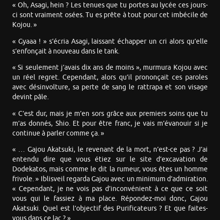
« Oh, Asagi, hein ? Les tenues que tu portes au lycée ces jours-
ci sont vraiment osées. Tu es prête à tout pour cet imbécile de
Kojou. »
« Gyaaa ! » s’écria Asagi, laissant échapper un cri alors qu’elle
s’enfonçait à nouveau dans le tank.
« Si seulement j’avais dix ans de moins », murmura Kojou avec
un réel regret. Cependant, alors qu’il prononçait ces paroles
avec désinvolture, sa perte de sang le rattrapa et son visage
devint pâle.
« C’est dur, mais je m’en sors grâce aux premiers soins que tu
m’as donnés, Shio. Et pour être franc, je vais m’évanouir si je
continue à parler comme ça. »
« … Gajou Akatsuki, le revenant de la mort, n’est-ce pas ? J’ai
entendu dire que vous étiez sur le site d’excavation de
Dodekatos, mais comme le dit la rumeur, vous êtes un homme
frivole. » Iblisveil regarda Gajou avec un minimum d’admiration.
« Cependant, je ne vois pas d’inconvénient à ce que ce soit
vous qui le fassiez à ma place. Répondez-moi donc, Gajou
Akatsuki. Quel est l’objectif des Purificateurs ? Et que faites-
vous dans ce lac ? »