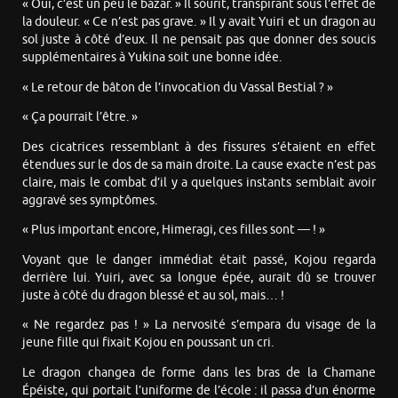
« Oui, c’est un peu le bazar. » Il sourit, transpirant sous l’effet de
la douleur. « Ce n’est pas grave. » Il y avait Yuiri et un dragon au
sol juste à côté d’eux. Il ne pensait pas que donner des soucis
supplémentaires à Yukina soit une bonne idée.
« Le retour de bâton de l’invocation du Vassal Bestial ? »
« Ça pourrait l’être. »
Des cicatrices ressemblant à des fissures s’étaient en effet
étendues sur le dos de sa main droite. La cause exacte n’est pas
claire, mais le combat d’il y a quelques instants semblait avoir
aggravé ses symptômes.
« Plus important encore, Himeragi, ces filles sont — ! »
Voyant que le danger immédiat était passé, Kojou regarda
derrière lui. Yuiri, avec sa longue épée, aurait dû se trouver
juste à côté du dragon blessé et au sol, mais… !
« Ne regardez pas ! » La nervosité s’empara du visage de la
jeune fille qui fixait Kojou en poussant un cri.
Le dragon changea de forme dans les bras de la Chamane
Épéiste, qui portait l’uniforme de l’école : il passa d’un énorme