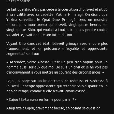
un tel monstre.
Le fait que Shio n’ait pas cédé à la coercition d’Iblisveil était dû
à sa rivalité avec sa cadette, Yukina Himeragi. On disait que
Yukina surveillait le Quatrième Primogéniteur, un monstre
encore plus monstrueux qu’Iblisveil, vingt-quatre heures sur
vingt-quatre. Shio, qui voulait à tout prix ne pas perdre contre
sa cadette, avait enduré son intimidation.
Voyant Shio dans cet état, Iblisveil grimaça avec encore plus
d’amusement, et sa puissance effroyable et oppressante
augmenta à son tour.
« Attendez, Votre Altesse. C’est un peu trop taquin pour un
homme aussi sérieux que moi. Je suis un civil et je ne vois pas
d’inconvénient à vous mettre au courant des circonstances. »
Gajou, allongé sur un lit de camp, se redressa et s’adressa à
Iblisveil. L’énergie oppressante qui retenait Shio disparut en un
rien de temps, comme si elle n’avait jamais existé.
« Gajou ! Es-tu assez en forme pour parler ? »
Asagi fixait Gajou, gravement blessé, en posant sa question.