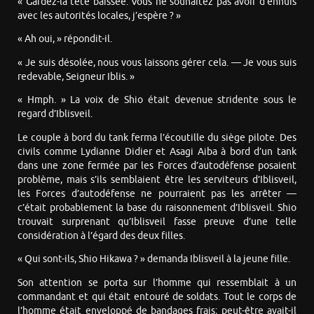
« Gardez-la tête baissée. Vous ne souhaitez pas avoir d’ennuis
avec les autorités locales, j’espère ? »
« Ah oui, » répondit-il.
« Je suis désolée, nous vous laissons gérer cela. — Je vous suis
redevable, Seigneur Iblis. »
« Hmph. » La voix de Shio était devenue stridente sous le
regard d’Iblisveil.
Le couple à bord du tank ferma l’écoutille du siège pilote. Des
civils comme Lydianne Didier et Asagi Aiba à bord d’un tank
dans une zone fermée par les Forces d’autodéfense posaient
problème, mais s’ils semblaient être les serviteurs d’Iblisveil,
les Forces d’autodéfense ne pourraient pas les arrêter —
c’était probablement la base du raisonnement d’Iblisveil. Shio
trouvait surprenant qu’Iblisveil fasse preuve d’une telle
considération à l’égard des deux filles.
« Qui sont-ils, Shio Hikawa ? » demanda Iblisveil à la jeune fille.
Son attention se porta sur l’homme qui ressemblait à un
commandant et qui était entouré de soldats. Tout le corps de
l’homme était enveloppé de bandages frais; peut-être avait-il