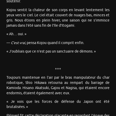
soutenir.
Kojou sentit la chaleur de son corps en levant lentement les
yeux vers le ciel. Le ciel était couvert de nuages bas, minces et
gris. Nous étions en plein hiver, une saison qui ne s’immisce
jamais dans l’été sans fin de l’île d’Itogami.
« Ah… oui. »
—
C’est vrai,
pensa Kojou quand il comprit enfin.
« J’oubliais que ce n’est pas un sanctuaire de démons. »
+++
Toujours maintenue en l’air par le bras manipulateur du char
robotique, Shio Hikawa retourna au rempart du barrage de
Kamioda. Hisano Akatsuki, Gajou et Nagisa, qui étaient encore
endormis, étaient également avec eux.
« Je vois que les forces de défense du Japon ont été
brutalisées. »
Iblisveil fit cette déclaration glaçante en regardant l’épave des