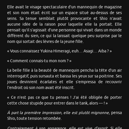
Elle avait le visage spectaculaire d’un mannequin de magazine
et son nom était écrit sur un espace situé au-dessus de ses
seins. Sa tenue semblait plutôt provocante et Shio n’avait
aucune idée de la raison pour laquelle elle la portait. Elle
pensait qu’il s’agissait d’une personne qui vivait dans un monde
différent du sien, ce qui la laissait quelque peu surprise par le
nom qui sortait des lèvres de la jeune fille.
« Vous connaissez Yukina Himeragi, euh… Asagi… Aiba ? »
« Comment connais-tu mon nom ? »
La belle fille à la beauté de mannequin pencha la tête d’un air
interrogatif, puis sursauta et baissa les yeux sur sa poitrine. Ses
joues devinrent écarlates et elle s’empressa de recouvrir
l’endroit où son nom avait été inscrit.
« Ce n’est pas ce que tu penses ! J’ai été obligée de porter
cette chose stupide pour entrer dans le tank, alors — ! »
À part la première impression, elle est plutôt mignonne,
pensa
Shio, toute tension retombée.
Contrairement à son apparence, elle est vive d’esprit. Si elle