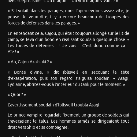
avec scepticisme : « Un dragon… Un vrai dragon vivant ? »
« S’il volait dans les parages, nous l’apercevrions assez vite, je
pense. Je veux dire, il y a encore beaucoup de troupes des
forces de défenses dans les parages. »
En entendant cela, Gajou, qui était toujours allongé sur le lit de
camp, se leva d’un bond en réalisant soudain quelque chose. «
Les forces de défenses… ! Je vois… C’est donc comme ça…
Aïe ! »
« Ah, Gajou Akatsuki ? »
« Bonté divine, » dit Iblisveil en secouant la tête
d’exaspération, puis son regard s’aiguisa soudain. « Asagi,
Lydianne, abritez-vous à l’intérieur du tank pour le moment. »
« Quoi ? »
L’avertissement soudain d’Iblisveil troubla Asagi.
Le prince vampire regardait fixement un groupe de soldats qui
traversaient le talus. Les hommes armés se dirigeaient tout
droit vers Shio et sa compagnie.