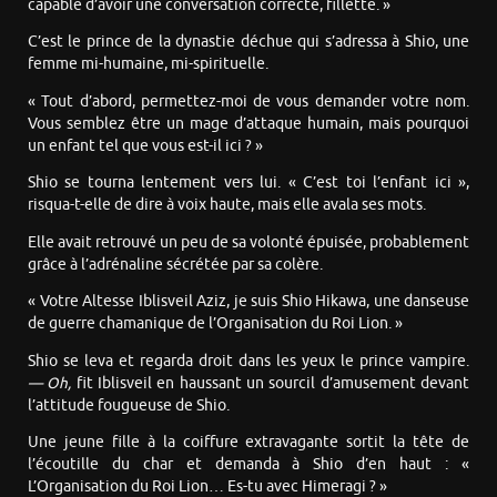
capable d’avoir une conversation correcte, fillette. »
C’est le prince de la dynastie déchue qui s’adressa à Shio, une
femme mi-humaine, mi-spirituelle.
« Tout d’abord, permettez-moi de vous demander votre nom.
Vous semblez être un mage d’attaque humain, mais pourquoi
un enfant tel que vous est-il ici ? »
Shio se tourna lentement vers lui. « C’est toi l’enfant ici »,
risqua-t-elle de dire à voix haute, mais elle avala ses mots.
Elle avait retrouvé un peu de sa volonté épuisée, probablement
grâce à l’adrénaline sécrétée par sa colère.
« Votre Altesse Iblisveil Aziz, je suis Shio Hikawa, une danseuse
de guerre chamanique de l’Organisation du Roi Lion. »
Shio se leva et regarda droit dans les yeux le prince vampire.
— Oh,
fit Iblisveil en haussant un sourcil d’amusement devant
l’attitude fougueuse de Shio.
Une jeune fille à la coiffure extravagante sortit la tête de
l’écoutille du char et demanda à Shio d’en haut : «
L’Organisation du Roi Lion… Es-tu avec Himeragi ? »