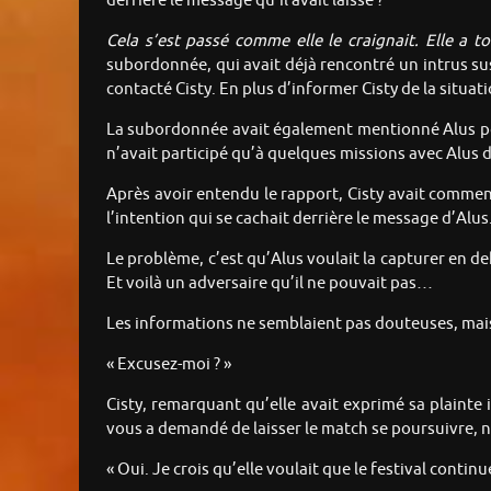
derrière le message qu’il avait laissé ?
Cela s’est passé comme elle le craignait. Elle a 
subordonnée, qui avait déjà rencontré un intrus sus
contacté Cisty. En plus d’informer Cisty de la situat
La subordonnée avait également mentionné Alus pour
n’avait participé qu’à quelques missions avec Alus d
Après avoir entendu le rapport, Cisty avait commencé
l’intention qui se cachait derrière le message d’Alus
Le problème, c’est qu’Alus voulait la capturer en deh
Et voilà un adversaire qu’il ne pouvait pas…
Les informations ne semblaient pas douteuses, mais e
« Excusez-moi ? »
Cisty, remarquant qu’elle avait exprimé sa plainte 
vous a demandé de laisser le match se poursuivre, n’
« Oui. Je crois qu’elle voulait que le festival conti