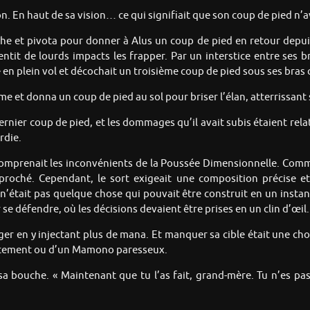
on. En haut de sa vision… ce qui signifiait que son coup de pied n’
che et pivota pour donner à Alus un coup de pied en retour depuis 
tit de lourds impacts les frapper. Par un interstice entre ses bra
 en plein vol et décochait un troisième coup de pied sous ses bras 
forme et donna un coup de pied au sol pour briser l’élan, atterriss
ernier coup de pied, et les dommages qu’il avait subis étaient rela
rdie.
omprenait les inconvénients de la Poussée Dimensionnelle. Comme l
roché. Cependant, le sort exigeait une composition précise e
n’était pas quelque chose qui pouvait être construit en un instant.
se défendre, où les décisions devaient être prises en un clin d’œil.
r en y injectant plus de mana. Et manquer sa cible était une chose 
lentement ou d’un Mamono paresseux.
a bouche. « Maintenant que tu l’as fait, grand-mère. Tu n’es pa