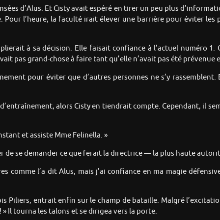
ensées d’Alus. Et Cisty avait espéré en tirer un peu plus d’informati
Pour l’heure, la faculté irait élever une barrière pour éviter les p
 plierait à sa décision. Elle faisait confiance à l’actuel numéro 1
avait pas grand-chose à faire tant qu’elle n’avait pas été prévenue e
raînement pour éviter que d’autres personnes ne s’y rassemblent. E
in d’entraînement, alors Cisty en tiendrait compte. Cependant, il se
nstant et assiste Mme Felinella. »
r de se demander ce que ferait la directrice — la plus haute autorité
ires comme l’a dit Alus, mais j’ai confiance en ma magie défensi
s Piliers, entrait enfin sur le champ de bataille. Malgré l’excitat
 » Il tourna les talons et se dirigea vers la porte.