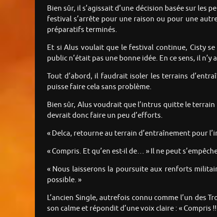
Bien sûr, il s’agissait d’une décision basée sur les p
festival s’arrête pour une raison ou pour une autre. 
préparatifs terminés.
Et si Alus voulait que le festival continue, Cisty se
public n’était pas une bonne idée. En ce sens, il n’y 
Tout d’abord, il faudrait isoler les terrains d’ent
puisse faire cela sans problème.
Bien sûr, Alus voudrait que l’intrus quitte le terra
devrait donc faire un peu d’efforts.
« Delca, retourne au terrain d’entraînement pour l’i
« Compris. Et qu’en est-il de… » Il ne peut s’empêche
« Nous laisserons la poursuite aux renforts milita
possible. »
L’ancien Single, autrefois connu comme l’un des Troi
son calme et répondit d’une voix claire : « Compris !!!