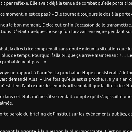
t par réflexe. Elle avait déjà la tenue de combat qu’elle portait lor
ce moment, n’est-ce pas ? » Elle tournait toujours le dos à la porte 
tendu le bon moment, Delca eut enfin l’occasion de le transmettre.
ctions. C’était quelque chose qu’on lui avait enseigné pendant son
bat, la directrice comprenait sans doute mieux la situation que lui
 plus de temps. Pourquoi fallait-il que ça arrive maintenant ? … Le 
ra probablement pas… »
envoyé un rapport à l’armée. La prochaine étape consisterait à inf
it demandé Alus. « Une fois qu’elle est si proche, il n’y a rien 
n’est rien d’autre que des ennuis. » Il semblait que la directrice ét
ce dans cet état, même s’il se rendait compte qu’il s’agissait d’un
calmée.
porte-parole du briefing de l’Institut sur les événements publics, et
 donnant la priorité à la question la plus importante. C’est pour