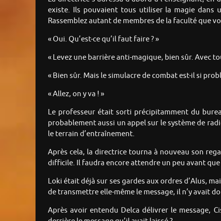
existe. Ils pouvaient tous utiliser la magie dans u
Rassemblez autant de membres de la faculté que vou
« Oui. Qu’est-ce qu’il faut faire ? »
« Levez une barrière anti-magique, bien sûr. Avec tou
« Bien sûr. Mais le simulacre de combat est-il si pro
« Allez, on y va ! »
Le professeur était sorti précipitamment du bureau.
probablement aussi un appel sur le système de radio
le terrain d’entraînement.
Après cela, la directrice tourna à nouveau son regar
difficile. Il faudra encore attendre un peu avant que l
Loki était déjà sur ses gardes aux ordres d’Alus, mais
de transmettre elle-même le message, il n’y avait donc
Après avoir entendu Delca délivrer le message, Cis