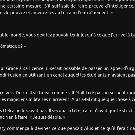
ne certaine mesure. S’il suffisait de faire preuve d’intelligence,
s le pouvez et amenez-les au terrain d’entraînement. »
t le monde, vous devriez pouvoir tenir jusqu’à ce que j’arrive là-ba
blématique ? »
 Grâce à sa licence, il serait possible de passer un appel d’urgen
diffusion en utilisant un canal auquel les étudiants n’avaient pas 
d vers Delca. Il se figea, comme s’il était fixé par un serpent mor
es magiciens militaires n’arrivent. Alus a-t-il dit quelque chose à ce
 Delca ne le savait pas. Il secoua la tête, car il n’avait que le str
 rien à faire. « Je suis désolé. »
ty commença à deviner ce que pensait Alus et ce qu’il ferait dans