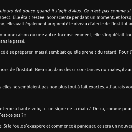
toujours été douce quand il s’agit d’Alus. Ce n’est pas comme s
pect. Elle était restée inconsciente pendant un moment, et lorsqu
ion, elle avait également augmenté le niveau d’alerte de l’Institut 
 une raison ou une autre. Inconsciemment, elle s’inquiétait touj
ans le passé.
 à se préparer, mais il semblait qu’elle prenait du retard. Pour l
.
ors de l’Institut. Bien sûr, dans des circonstances normales, il aur
lles ne semblaient pas non plus tout à fait exactes. « J’aurais vo
interne à haute voix, fit un signe de la main à Delca, comme pour
est-ce pas ? »
nue. Si la foule s’exaspère et commence à paniquer, ce sera un nouve