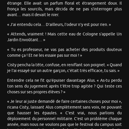
étrange. Elle avait un parfum floral et étrangement doux. Il
fronça les sourcils, mais décida de ne pas s’interroger plus
avant… mais il devait le nier.
« J’ai entendu cela… D’ailleurs, l’odeur n’y est pour rien. »
« Attends, vraiment ! Mais cette eau de Cologne s’appelle Un
Jardin Envoûtant… »
« Tu es professeur, ne vas pas acheter des produits douteux
comme ça ! Et ne les essaie pas sur moi ! »
Cisty pencha la tête, confuse, en reniflant son poignet. « Quand
je l’ai essayé sur un autre garçon, c’était très efficace, tu sais. »
Entendre cela ne fit qu’épuiser davantage Alus. « As-tu perdu
ton sens du jugement après t’être trop agitée ? Qui teste ces
choses sur ses propres élèves ? »
« Je leur ai juste demandé de faire certaines choses pour moi »,
ricana Cisty, laissant Alus complètement sans voix, ne pouvant
que hausser les épaules. « C’est vrai, nous parlions du
déploiement du personnel militaire. C’est un problème chaque
année, mais nous ne voulons pas que le festival du campus soit