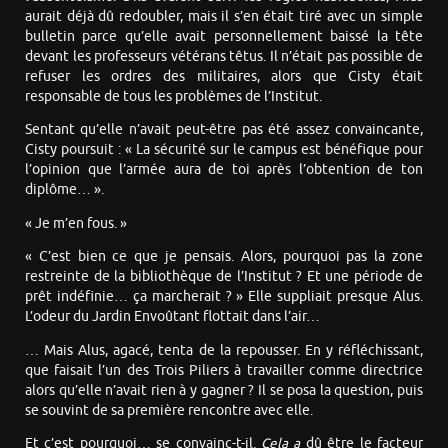
aurait déjà dû redoubler, mais il s’en était tiré avec un simple
bulletin parce qu’elle avait personnellement baissé la tête
devant les professeurs vétérans têtus. Il n’était pas possible de
refuser les ordres des militaires, alors que Cisty était
responsable de tous les problèmes de l’Institut.
Sentant qu’elle n’avait peut-être pas été assez convaincante,
Cisty poursuit : « La sécurité sur le campus est bénéfique pour
l’opinion que l’armée aura de toi après l’obtention de ton
diplôme… ».
« Je m’en fous. »
« C’est bien ce que je pensais. Alors, pourquoi pas la zone
restreinte de la bibliothèque de l’Institut ? Et une période de
prêt indéfinie… ça marcherait ? » Elle suppliait presque Alus.
L’odeur du Jardin Envoûtant flottait dans l’air…
… Mais Alus, agacé, tenta de la repousser. En y réfléchissant,
que faisait l’un des Trois Piliers à travailler comme directrice
alors qu’elle n’avait rien à y gagner ? Il se posa la question, puis
se souvint de sa première rencontre avec elle.
Et c’est pourquoi… se convainc-t-il.
Cela
a
dû être le facteur