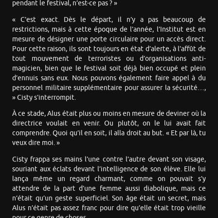
pendant le festival, n’est-ce pas ? »
« C’est exact. Dès le départ, il n’y a pas beaucoup de
restrictions, mais à cette époque de l’année, l’Institut est en
mesure de désigner une porte circulaire pour un accès direct.
Pour cette raison, ils sont toujours en état d’alerte, à l’affût de
tout mouvement de terroristes ou d’organisations anti-
magicien, bien que le festival soit déjà bien occupé et plein
d’ennuis sans eux. Nous pouvons également faire appel à du
personnel militaire supplémentaire pour assurer la sécurité…,
» Cisty s’interrompit.
À ce stade, Alus était plus ou moins en mesure de deviner où la
directrice voulait en venir. Ou plutôt, on le lui avait fait
comprendre. Quoi qu’il en soit, il alla droit au but. « Et par là, tu
veux dire moi. »
Cisty frappa ses mains l’une contre l’autre devant son visage,
souriant aux éclats devant l’intelligence de son élève. Elle lui
lança même un regard charmant, comme on pouvait s’y
attendre de la part d’une femme aussi diabolique, mais ce
n’était qu’un geste superficiel. Son âge était un secret, mais
Alus n’était pas assez franc pour dire qu’elle était trop vieille
pour ce genre de choses.