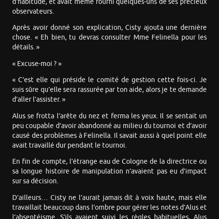
d’habitude, et avait même fourni quelques-uns de ses précieux
observateurs.
Après avoir donné son explication, Cisty ajouta une dernière
chose. « Eh bien, tu devras consulter Mme Felinella pour les
détails. »
« Excuse-moi ? »
« C’est elle qui préside le comité de gestion cette fois-ci. Je
suis sûre qu’elle sera rassurée par ton aide, alors je te demande
d’aller l’assister. »
Alus se frotta l’arête du nez et ferma les yeux. Il se sentait un
peu coupable d’avoir abandonné au milieu du tournoi et d’avoir
causé des problèmes à Felinella. Il savait aussi à quel point elle
avait travaillé dur pendant le tournoi.
En fin de compte, l’étrange eau de Cologne de la directrice ou
sa longue histoire de manipulation n’avaient pas eu d’impact
sur sa décision.
D’ailleurs… Cisty ne l’aurait jamais dit à voix haute, mais elle
travaillait beaucoup dans l’ombre pour gérer les notes d’Alus et
l’absentéisme. S’ils avaient suivi les règles habituelles, Alus