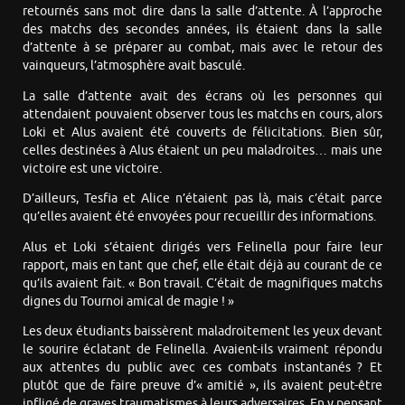
retournés sans mot dire dans la salle d’attente. À l’approche
des matchs des secondes années, ils étaient dans la salle
d’attente à se préparer au combat, mais avec le retour des
vainqueurs, l’atmosphère avait basculé.
La salle d’attente avait des écrans où les personnes qui
attendaient pouvaient observer tous les matchs en cours, alors
Loki et Alus avaient été couverts de félicitations. Bien sûr,
celles destinées à Alus étaient un peu maladroites… mais une
victoire est une victoire.
D’ailleurs, Tesfia et Alice n’étaient pas là, mais c’était parce
qu’elles avaient été envoyées pour recueillir des informations.
Alus et Loki s’étaient dirigés vers Felinella pour faire leur
rapport, mais en tant que chef, elle était déjà au courant de ce
qu’ils avaient fait. « Bon travail. C’était de magnifiques matchs
dignes du Tournoi amical de magie ! »
Les deux étudiants baissèrent maladroitement les yeux devant
le sourire éclatant de Felinella. Avaient-ils vraiment répondu
aux attentes du public avec ces combats instantanés ? Et
plutôt que de faire preuve d’« amitié », ils avaient peut-être
infligé de graves traumatismes à leurs adversaires. En y pensant