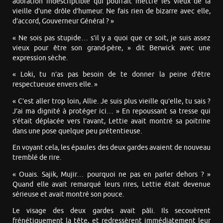
adoration indescriptible qui pourrait mettre les vieux de la
vieille d’une drôle d’humeur. Ne fais rien de bizarre avec elle,
d’accord, Gouverneur Général ? »
« Ne sois pas stupide… s’il y a quoi que ce soit, je suis assez
vieux pour être son grand-père, » dit Berwick avec une
expression sèche.
« Loki, tu n’as pas besoin de te donner la peine d’être
respectueuse envers elle. »
« C’est aller trop loin, Allie. Je suis plus vieille qu’elle, tu sais ?
J’ai ma dignité à protéger ici… » En repoussant sa tresse qui
s’était déplacée vers l’avant, Lettie avait montré sa poitrine
dans une pose quelque peu prétentieuse.
En voyant cela, les épaules des deux gardes avaient de nouveau
tremblé de rire.
« Ouais. Sajik, Mujir… pourquoi ne pas en parler dehors ? »
Quand elle avait remarqué leurs rires, Lettie était devenue
sérieuse et avait montré son pouce.
Le visage des deux gardes avait pâli. Ils secouèrent
frénétiquement la tête, et redressèrent immédiatement leur