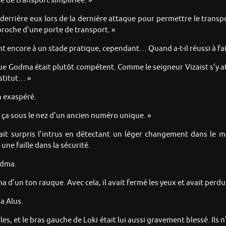
rte de transport simplifiée. »
f derrière eux lors de la dernière attaque pour permettre le transpo
roche d’une porte de transport. »
nt encore à un stade pratique, cependant… Quand a-t-il réussi à fair
que Godma était plutôt compétent. Comme le seigneur Vizaist s’y at
nstitut… »
n exaspéré.
e ça sous le nez d’un ancien numéro unique. »
it surpris l’intrus en détectant un léger changement dans le mana 
 une faille dans la sécurité.
odma.
 d’un ton rauque. Avec cela, il avait fermé les yeux et avait perdu
a Alus.
bles, et le bras gauche de Loki était lui aussi gravement blessé. Il