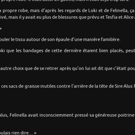
 propre robe, mais d’après les regards de Loki et de Felinella, ça
vé, mais il y avait eu plus de blessures que prévu et Tesfia et Alice 
»
ouler le tissu autour de son épaule d’une manière familière.
oki que les bandages de cette dernière étaient bien placés, peut
’autre choix que de se retirer après qu’on lui ait dit que c’était p
s sacs de graisse inutiles contre l’arrière de la tête de Sire Alus f
Alus, Felinella avait inconsciemment pressé sa généreuse poitrine 
oulais rien dire… »