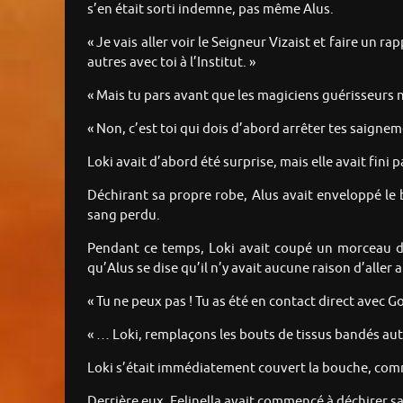
s’en était sorti indemne, pas même Alus.
« Je vais aller voir le Seigneur Vizaist et faire un 
autres avec toi à l’Institut. »
« Mais tu pars avant que les magiciens guérisseurs n’
« Non, c’est toi qui dois d’abord arrêter tes saignem
Loki avait d’abord été surprise, mais elle avait fini p
Déchirant sa propre robe, Alus avait enveloppé le 
sang perdu.
Pendant ce temps, Loki avait coupé un morceau de
qu’Alus se dise qu’il n’y avait aucune raison d’aller a
« Tu ne peux pas ! Tu as été en contact direct avec Go
« … Loki, remplaçons les bouts de tissus bandés auto
Loki s’était immédiatement couvert la bouche, comme s
Derrière eux, Felinella avait commencé à déchirer sa 