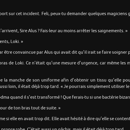
rapport sur cet incident. Feli, peux-tu demander quelques magiciens g
arrivent, Sire Alus ? Fais-leur au moins arrêter les saignements. »
ents, Loki. »
ar être convaincue par Alus qui avait dit qu’il irait se faire soigner 
bras de Loki. Ce n’était qu’une mesure d’urgence, car même les 
 la manche de son uniforme afin d’obtenir un tissu qu’elle po
ussi loin, il était déjà trop tard. « Je pourrais simplement utiliser le
dma quand il s’est transformé ! Que ferais-tu si une bactérie bizarre
ur de ton bras tout de suite. »
i elle en avait trop dit. Elle avait hésité à dire qu’elle se content
propre robe. C’était aussi un gâchis, mais il était déjà trop tard.