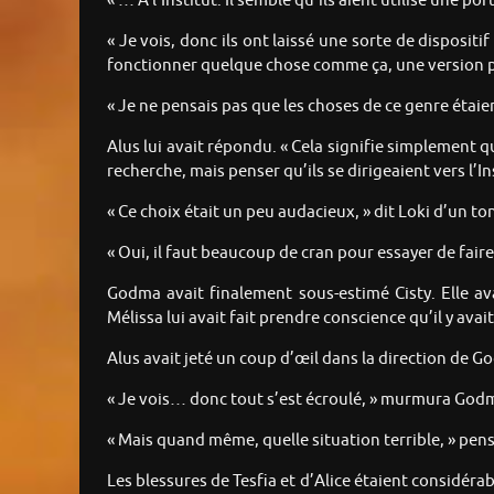
« … À l’Institut. Il semble qu’ils aient utilisé une po
« Je vois, donc ils ont laissé une sorte de dispositi
fonctionner quelque chose comme ça, une version p
« Je ne pensais pas que les choses de ce genre étaie
Alus lui avait répondu. « Cela signifie simplement 
recherche, mais penser qu’ils se dirigeaient vers l’I
« Ce choix était un peu audacieux, » dit Loki d’un to
« Oui, il faut beaucoup de cran pour essayer de fair
Godma avait finalement sous-estimé Cisty. Elle ava
Mélissa lui avait fait prendre conscience qu’il y avait
Alus avait jeté un coup d’œil dans la direction de G
« Je vois… donc tout s’est écroulé, » murmura Godma
« Mais quand même, quelle situation terrible, » pens
Les blessures de Tesfia et d’Alice étaient considéra