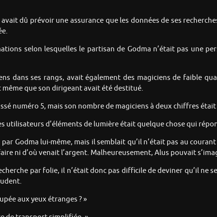
avait dû prévoir une assurance que les données de ses recherches 
ée.
rmations selon lesquelles le partisan de Godma n’était pas une p
ns dans ses rangs, avait également des magiciens de faible quali
et même que son dirigeant avait été destitué.
classé numéro 5, mais son nombre de magiciens à deux chiffres était
es utilisateurs d’éléments de lumière était quelque chose qui répo
ar Godma lui-même, mais il semblait qu’il n’était pas au courant d
affaire ni d’où venait l’argent. Malheureusement, Alus pouvait s’im
erche par folie, il n’était donc pas difficile de deviner qu’il ne 
rudent.
oupée aux yeux étranges ? »