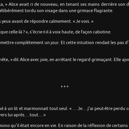
t ça, » Alice avait ri de nouveau, en tenant ses mains derrière son
t délibérément tordu son visage dans une grimace flagrante.
es yeux avant de répondre calmement. « Je vois. »
que celle-là ? », s’écrie-t-il à voix haute, de façon cabotine.
remettre complètement un jour. Et cette intuition rendait les pas d’A
, » dit Alice avec joie, en arrêtant le regard grimaçant. Elle ajou
* * *
aché à un lit et marmonnait tout seul. « … Je… j’ai peut-être perd
vers lui après… tout… »
mono qu’il était encore en vie. En raison de la réflexion de certai