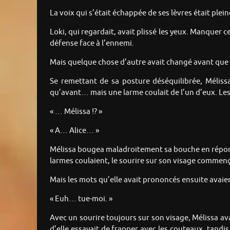
La voix qui s’était échappée de ses lèvres était plei
Loki, qui regardait, avait plissé les yeux. Manquer c
défense face à l’ennemi.
Mais quelque chose d’autre avait changé avant que L
Se remettant de sa posture déséquilibrée, Méliss
qu’avant… mais une larme coulait de l’un d’eux. L
« … Mélissa !? »
« A… Alice… »
Mélissa bougea maladroitement sa bouche en réponse
larmes coulaient, le sourire sur son visage commença
Mais les mots qu’elle avait prononcés ensuite avaient
« Euh… tue-moi. »
Avec un sourire toujours sur son visage, Mélissa avai
d’elle essayait de frapper avec les couteaux, tandis