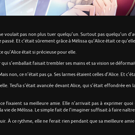
e voulait pas non plus tuer quelqu’un. Surtout pas quelqu’un d’au
 passé. Et c’était sûrement grâce à Mélissa qu’Alice était ce qu’ell
e qu’Alice était si précieuse pour elle.
qui s’emballait faisait trembler ses mains et sa vision se déformai
is non, ce n’était pas ça. Ses larmes étaient celles d’Alice. Et c’ét
le. Tesfia s’était avancée devant Alice, qui s’était effondrée en 
e fixaient sa meilleure amie. Elle n’arrivait pas à exprimer quoi
a vie de Mélissa. Le simple fait de l’imaginer suffisait à faire naît
ir. À ce rythme, elle ne ferait rien pendant que sa meilleure amie 