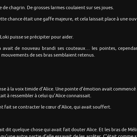
ne de chagrin. De grosses larmes coulaient sur ses joues.
ette chance était une gaffe majeure, et cela laissait place à une ouv
oki puisse se précipiter pour aider.
a avait de nouveau brandi ses couteaux… les pointes, cependant,
es mouvements de ses bras semblaient retenus.
 à la voix timide d’Alice. Une pointe d’émotion avait commencé à
it à ressembler à celui qu’Alice connaissait.
 fait se contracter le cœur d’Alice, qui avait souffert.
t dit quelque chose qui avait fait douter Alice. Et les bras de Mél
 qu’une autre partie d’elle essayait de les arrêter. C’était comme s