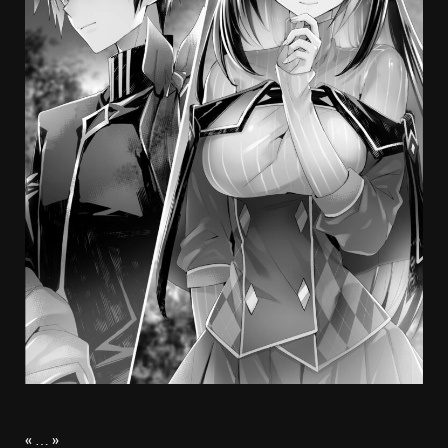
« … »