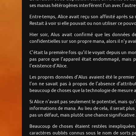
ses manas hétérogènes interfèrent l’un avec l’autr
Entre-temps, Alice avait reçu son affinité après sa 
Restait à voir si elle pouvait ou non utiliser ce pou
Hier soir, Alus avait confirmé que les données de
confidentielles sur son propre mana, alors il n’y avai
C’était la première fois qu’il le voyait depuis un m
pas parce que l’appareil était endommagé, mais par
l’existence d’Alice.
Les propres données d’Alus avaient été le premier é
l’on ne savait pas à propos de l’absence d’attributs
beaucoup de choses que la technologie de mesure ac
Si Alice n’avait pas seulement le potentiel, mais qu’
informations de mana. Au lieu de cela, il serait plus 
pas un défaut, mais plutôt une chance significative.
Beaucoup de choses étaient restées inexpliquées 
caractères oubliés connus sous le nom de sorts per