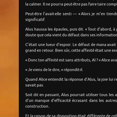
la calmer. Il ne pourra peut-être pas faire taire comp
Peut-être l’avait-elle senti — « Alors je m’en tie
significatif.
Alus haussa les épaules, puis dit. « Tout d’abord, à 
doute que cela vient du défaut dans ses informatio
C’était une lueur d’espoir. Le défaut de mana avait
grand en retour. Bien sûr, cette affinité était une exc
« Donc ton affinité est sans attributs, Al ? » Alice 
« Je viens de le dire, » répondit-il.
Quand Alice entendit la réponse d’Alus, la joie lui re
savait pas.
Soit dit en passant, Alus pourrait utiliser tous les a
d’un manque d’efficacité écrasant dans les autre
construction.
Et la raison de sa disposition était différente de ce