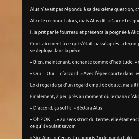
Alus n’avait pas répondu à sa deuxième question, choi
Alice le reconnut alors, mais Alus dit. « Garde tes qu
Il la prit par le fourreau et présenta la poignée à Al
Contrairement à ce qui s’était passé après la leçon 
se déploya dans la pièce.
« Bien, maintenant, enchante comme d’habitude, » d
« Oui… Oui… d’accord. » Avec l’épée courte dans les
Loki regarda ça d’un regard empli de doute, mais il 
Finalement, à peu près au moment où le mana d’Alic
« D’accord, ça suffit, » déclara Alus.
« Oh ? OK…, » au sens strict du terme, elle était en
ce qu’il voulait savoir.
« Sire Alus, qu’en as-tu compris ? » demanda Loki.