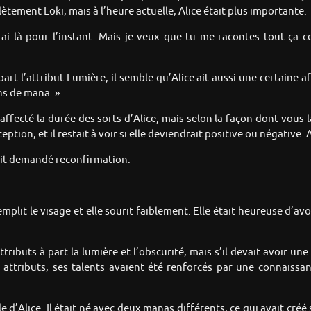
lètement Loki, mais à l’heure actuelle, Alice était plus importante.
ndrai là pour l’instant. Mais je veux que tu me racontes tout ça c
part l’attribut Lumière, il semble qu’Alice ait aussi une certaine af
ns de mana. »
 affecté la durée des sorts d’Alice, mais selon la façon dont vous 
eption, et il restait à voir si elle deviendrait positive ou négative.
avait demandé reconfirmation.
mplit le visage et elle sourit faiblement. Elle était heureuse d’avo
ttributs à part la lumière et l’obscurité, mais s’il devait avoir une a
s attributs, ses talents avaient été renforcés par une connaiss
lle d’Alice. Il était né avec deux manas différents, ce qui avait cré