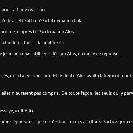
i montrait une réaction.
’elle a cette affinité ? » lui demanda Loki.
e formule, d’après toi ? » demanda Alus.
c la lumière, donc… la lumière ? »
e ne peux pas utiliser, » déclara Alus, en guise de réponse.
ncés, qui étaient spéciaux. Et le déni d’Alus avait clairement montré
t qu’elles n’auraient pas compris. De toute façon, les seuls qui y 
essayé, » dit Alice.
 bonne réponse est que ce n’est aucun des attributs. Sachez que ce 