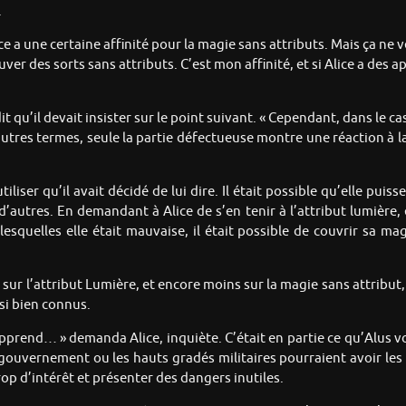
.
ice a une certaine affinité pour la magie sans attributs. Mais ça ne 
uver des sorts sans attributs. C’est mon affinité, et si Alice a des
t dit qu’il devait insister sur le point suivant. « Cependant, dans le 
res termes, seule la partie défectueuse montre une réaction à la m
’utiliser qu’il avait décidé de lui dire. Il était possible qu’elle pu
d’autres. En demandant à Alice de s’en tenir à l’attribut lumière, 
lesquelles elle était mauvaise, il était possible de couvrir sa m
sur l’attribut Lumière, et encore moins sur la magie sans attribut, 
 si bien connus.
apprend… » demanda Alice, inquiète. C’était en partie ce qu’Alus vou
gouvernement ou les hauts gradés militaires pourraient avoir les y
 trop d’intérêt et présenter des dangers inutiles.