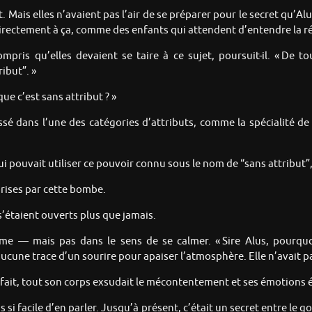
ais elles n’avaient pas l’air de se préparer pour le secret qu’Alus al
nt directement à ça, comme des enfants qui attendent d’entendre la 
compris qu’elles devaient se taire à ce sujet, poursuit-il. « De 
ibut”. »
 que c’est sans attribut ? »
sé dans l’une des catégories d’attributs, comme la spécialité de L
ui pouvait utiliser ce pouvoir connu sous le nom de “sans attribut”
urprises par cette bombe.
s’étaient ouverts plus que jamais.
e — mais pas dans le sens de se calmer. « Sire Alus, pourquoi n
 aucune trace d’un sourire pour apaiser l’atmosphère. Elle n’avait 
fait, tout son corps exsudait le mécontentement et ses émotions é
 si facile d’en parler. Jusqu’à présent, c’était un secret entre le 