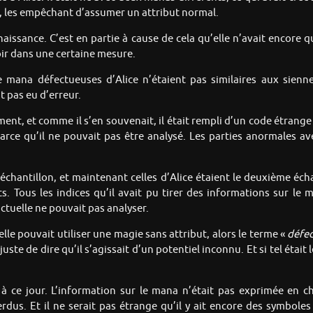
e, les empêchant d’assumer un attribut normal.
naissance. C’est en partie à cause de cela qu’elle n’avait encore qu
voir dans une certaine mesure.
 mana défectueuses d’Alice n’étaient pas similaires aux siennes
t pas eu d’erreur.
oment, et comme il s’en souvenait, il était rempli d’un code étran
ce qu’il ne pouvait pas être analysé. Les parties anormales ave
chantillon, et maintenant celles d’Alice étaient le deuxième écha
. Tous les indices qu’il avait pu tirer des informations sur le ma
tuelle ne pouvait pas analyser.
elle pouvait utiliser une magie sans attribut, alors le terme «
défec
juste de dire qu’il s’agissait d’un potentiel inconnu. Et si tel était 
à ce jour. L’information sur le mana n’était pas exprimée en ch
dus. Et il ne serait pas étrange qu’il y ait encore des symboles