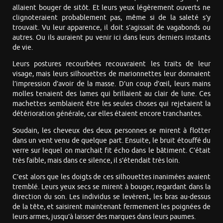
allaient bouger de sitôt. Et leurs yeux légèrement ouverts ne
clignoteraient probablement pas, même si de la saleté s’y
trouvait. Vu leur apparence, il doit s’agissait de vagabonds ou
autres. Ou ils auraient pu venir ici dans leurs derniers instants
de vie.
Leurs postures recourbées recouvraient les traits de leur
visage, mais leurs silhouettes de marionnettes leur donnaient
l’impression d’avoir de la masse. D’un coup d’œil, leurs mains
molles tenaient des lames qui brillaient au clair de lune. Ces
machettes semblaient être les seules choses qui rejetaient la
détérioration générale, car elles étaient encore tranchantes.
Soudain, les cheveux des deux personnes se mirent à flotter
dans un vent venu de quelque part. Ensuite, le bruit étouffé du
verre sur lequel on marchait fit écho dans le bâtiment. C’était
très faible, mais dans ce silence, il s’étendait très loin.
C’est alors que les doigts de ces silhouettes inanimées avaient
tremblé. Leurs yeux secs se mirent à bouger, regardant dans la
direction du son. Les individus se levèrent, les bras au-dessus
de la tête, et saisirent maintenant fermement les poignées de
leurs armes, jusqu’à laisser des marques dans leurs paumes.