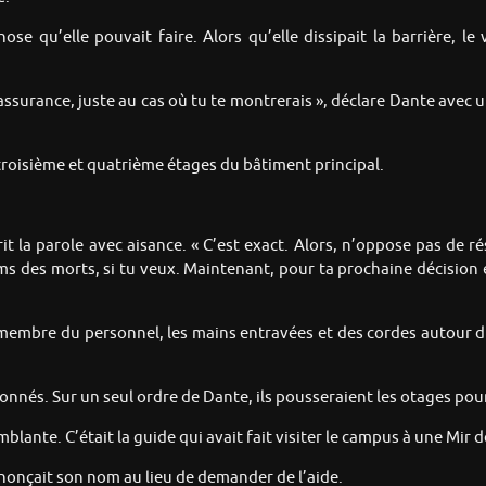
hose qu’elle pouvait faire. Alors qu’elle dissipait la barrière, l
assurance, juste au cas où tu te montrerais », déclare Dante avec u
roisième et quatrième étages du bâtiment principal.
it la parole avec aisance. « C’est exact. Alors, n’oppose pas de ré
oms des morts, si tu veux. Maintenant, pour ta prochaine décision 
 membre du personnel, les mains entravées et des cordes autour du
nnés. Sur un seul ordre de Dante, ils pousseraient les otages pour
emblante. C’était la guide qui avait fait visiter le campus à une Mir 
ononçait son nom au lieu de demander de l’aide.