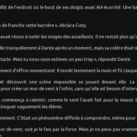
jaillit de l’endroit où le bout de ses doigts avait été écorché. Une
e franchir cette barrière », déclara Cisty.
it réussi à isoler les otages des assaillants. Il ne restait plus qu’à
lle tranquillement à Dante après un moment, mais sa colère était i
ectacle. Mais tu nous sous-estimes un peu trop », répondit Dante.
ment d’effroi momentané. Il tendit lentement la main et fit claque
 et découvrit une scène impossible se jouant devant elle. La 
ur créer un mur de vent à l’infini, sans qu’elle ait besoin d’interv
tas commença à ralentir, comme le vent l’avait fait pour la masse
istinguer vaguement les élèves.
lontairement. C’était un phénomène difficile à comprendre, même pou
ur de vent, soit je le fais par la force. Mais je ne peux pas vraime
e.