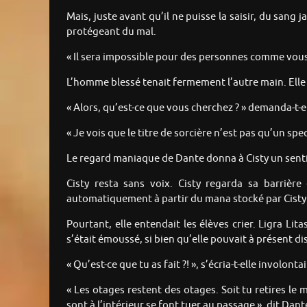
Mais, juste avant qu’il ne puisse la saisir, du sang 
protégeant du mal.
« Il sera impossible pour des personnes comme vous d
L’homme blessé tenait fermement l’autre main. Elle ava
« Alors, qu’est-ce que vous cherchez ? » demanda-t-e
« Je vois que le titre de sorcière n’est pas qu’un sp
Le regard maniaque de Dante donna à Cisty un senti
Cisty resta sans voix. Cisty regarda sa barrière
automatiquement à partir du mana stocké par Cisty po
Pourtant, elle entendait les élèves crier. Ligra Li
s’était émoussé, si bien qu’elle pouvait à présent d
« Qu’est-ce que tu as fait ?! », s’écria-t-elle invo
« Les otages restent des otages. Soit tu retires le m
sont à l’intérieur se font tuer au passage », dit Dant