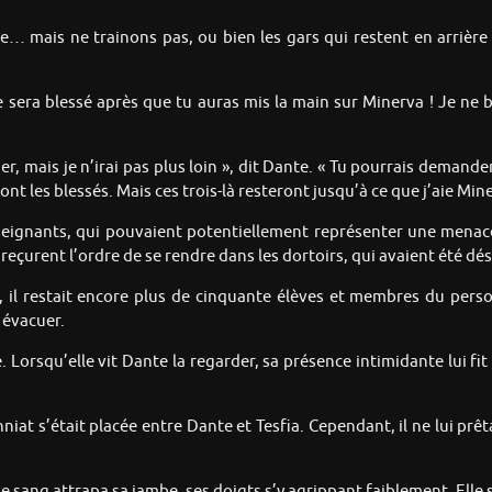
te… mais ne trainons pas, ou bien les gars qui restent en arrièr
sera blessé après que tu auras mis la main sur Minerva ! Je ne b
er, mais je n’irai pas plus loin », dit Dante. « Tu pourrais demand
t les blessés. Mais ces trois-là resteront jusqu’à ce que j’aie Mine
seignants, qui pouvaient potentiellement représenter une menace.
s reçurent l’ordre de se rendre dans les dortoirs, qui avaient été 
e, il restait encore plus de cinquante élèves et membres du perso
t évacuer.
. Lorsqu’elle vit Dante la regarder, sa présence intimidante lui fit 
iat s’était placée entre Dante et Tesfia. Cependant, il ne lui prêt
de sang attrapa sa jambe, ses doigts s’y agrippant faiblement. Elle