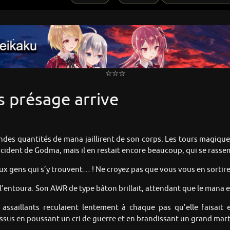
☆☆☆
s présage arrive
randes quantités de mana jaillirent de son corps. Les tours magique
’incident de Godma, mais il en restait encore beaucoup, qui se rass
x gens qui s’y trouvent… ! Ne croyez pas que vous vous en sortirez v
’entoura. Son AWR de type bâton brillait, attendant que le mana en 
assaillants reculaient lentement à chaque pas qu’elle faisait e
dessus en poussant un cri de guerre et en brandissant un grand mar