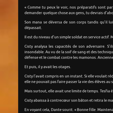
« Comme tu peux le voir, nos préparatifs sont parf
demander quelque chose aux gens, tu devrais d’abor
Son mana se déversa de son corps tandis qu’il lui 
dépassait.
Il est du niveau d’un simple soldat en service actif. M
Cisty analysa les capacités de son adversaire. S’i
insondable. Au vu de la soif de sang et des techniq
défense et le combat contre les mamonos. Ancienne S
Et puis, il y avait les otages.
Cisty l’avait compris en un instant. Si elle voulait 
elle ne pouvait pas faire passer la vie des élèves au
Mais surtout, elle avait une limite de temps. Tesfia 
Cisty abaissa à contrecœur son bâton et retira le man
En voyant cela, Dante sourit. « Bonne fille. Mainte