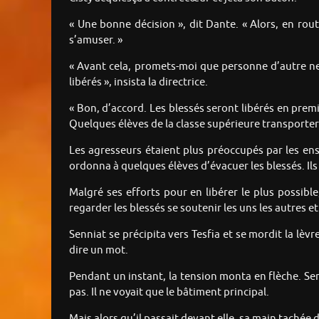
« Une bonne décision », dit Dante. « Alors, en rou
s’amuser. »
« Avant cela, promets-moi que personne d’autre ne 
libérés », insista la directrice.
« Bon, d’accord. Les blessés seront libérés en premi
Quelques élèves de la classe supérieure transporteron
Les agresseurs étaient plus préoccupés par les en
ordonna à quelques élèves d’évacuer les blessés. Il
Malgré ses efforts pour en libérer le plus possibl
regarder les blessés se soutenir les uns les autres e
Senniat se précipita vers Tesfia et se mordit la lèvre
dire un mot.
Pendant un instant, la tension monta en flèche. Senn
pas. Il ne voyait que le bâtiment principal.
Mais alors qu’il passait devant elle, sa main tachée 