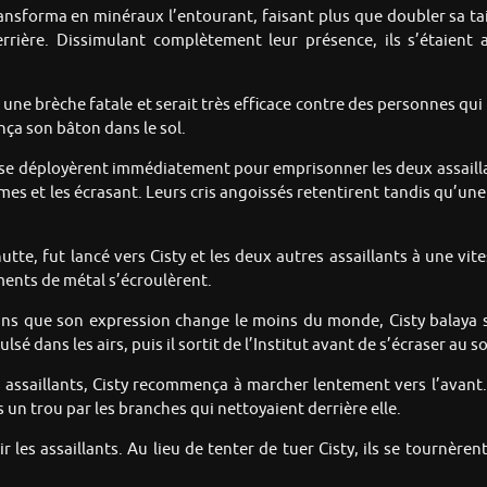
nsforma en minéraux l’entourant, faisant plus que doubler sa tail
derrière. Dissimulant complètement leur présence, ils s’étaient
it une brèche fatale et serait très efficace contre des personnes qu
nça son bâton dans le sol.
 se déployèrent immédiatement pour emprisonner les deux assailla
mes et les écrasant. Leurs cris angoissés retentirent tandis qu’u
hutte, fut lancé vers Cisty et les deux autres assaillants à une vit
ments de métal s’écroulèrent.
ns que son expression change le moins du monde, Cisty balaya son
é dans les airs, puis il sortit de l’Institut avant de s’écraser au 
 assaillants, Cisty recommença à marcher lentement vers l’avant.
un trou par les branches qui nettoyaient derrière elle.
r les assaillants. Au lieu de tenter de tuer Cisty, ils se tournèren