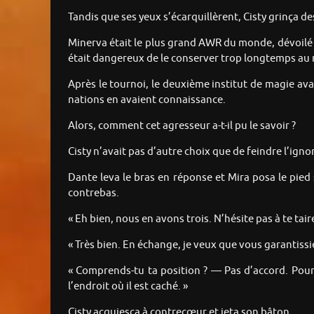
Tandis que ses yeux s’écarquillèrent, Cisty grinça de
Minerva était le plus grand AWR du monde, dévoilé a
était dangereux de le conserver trop longtemps au mê
Après le tournoi, le deuxième institut de magie avai
nations en avaient connaissance.
Alors, comment cet agresseur a-t-il pu le savoir ?
Cisty n’avait pas d’autre choix que de feindre l’igno
Dante leva le bras en réponse et Mira posa le pied
contrebas.
« Eh bien, nous en avons trois. N’hésite pas à te ta
« Très bien. En échange, je veux que vous garantissie
« Comprends-tu ta position ? — Pas d’accord. Pour 
l’endroit où il est caché. »
Cisty acquiesça à contrecœur et jeta son bâton.