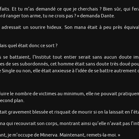
aits. Et tu m’as demandé ce que je cherchais ? Bien sûr, qui fera
d ranger ton arme, tu ne crois pas ? » demanda Dante.
adressait un sourire hideux. Son mana était à peu près équivale
ais quel était donc ce sort ?
ls se battaient, l’Institut tout entier serait sans aucun doute i
ues de ses subordonnés, cet homme était sans doute très doué pour
ingle ou non, elle était anxieuse à l’idée de se battre autrement
réduire le nombre de victimes au minimum, elle ne pouvait pratiquemen
 second plan.
était gravement blessée et risquait de mourir si on la laissait en l
a qui recouvrait son corps, montrant ainsi qu’elle n’avait pas l’in
nant, je m’occupe de Minerva. Maintenant, remets-la-moi. »