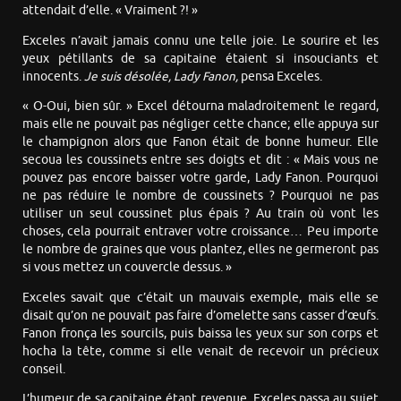
attendait d’elle. « Vraiment ?! »
Exceles n’avait jamais connu une telle joie. Le sourire et les
yeux pétillants de sa capitaine étaient si insouciants et
innocents.
Je suis désolée, Lady Fanon,
pensa Exceles.
« O-Oui, bien sûr. » Excel détourna maladroitement le regard,
mais elle ne pouvait pas négliger cette chance; elle appuya sur
le champignon alors que Fanon était de bonne humeur. Elle
secoua les coussinets entre ses doigts et dit : « Mais vous ne
pouvez pas encore baisser votre garde, Lady Fanon. Pourquoi
ne pas réduire le nombre de coussinets ? Pourquoi ne pas
utiliser un seul coussinet plus épais ? Au train où vont les
choses, cela pourrait entraver votre croissance… Peu importe
le nombre de graines que vous plantez, elles ne germeront pas
si vous mettez un couvercle dessus. »
Exceles savait que c’était un mauvais exemple, mais elle se
disait qu’on ne pouvait pas faire d’omelette sans casser d’œufs.
Fanon fronça les sourcils, puis baissa les yeux sur son corps et
hocha la tête, comme si elle venait de recevoir un précieux
conseil.
L’humeur de sa capitaine étant revenue, Exceles passa au sujet