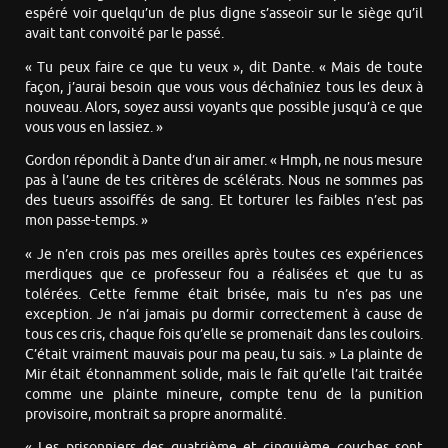
espéré voir quelqu’un de plus digne s’asseoir sur le siège qu’il
avait tant convoité par le passé.
« Tu peux faire ce que tu veux », dit Dante. « Mais de toute
façon, j’aurai besoin que vous vous déchaîniez tous les deux à
nouveau. Alors, soyez aussi voyants que possible jusqu’à ce que
vous vous en lassiez. »
Gordon répondit à Dante d’un air amer. « Hmph, ne nous mesure
pas à l’aune de tes critères de scélérats. Nous ne sommes pas
des tueurs assoiffés de sang. Et torturer les faibles n’est pas
mon passe-temps. »
« Je n’en crois pas mes oreilles après toutes ces expériences
merdiques que ce professeur fou a réalisées et que tu as
tolérées. Cette femme était brisée, mais tu n’es pas une
exception. Je n’ai jamais pu dormir correctement à cause de
tous ces cris, chaque fois qu’elle se promenait dans les couloirs.
C’était vraiment mauvais pour ma peau, tu sais. » La plainte de
Mir était étonnamment solide, mais le fait qu’elle l’ait traitée
comme une plainte mineure, compte tenu de la punition
provisoire, montrait sa propre anormalité.
« Les prisonniers des quatrième et cinquième couches sont