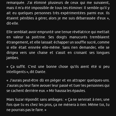
remarquée. J’ai éliminé plusieurs de ceux qui me suivaient,
mais il m’a été impossible de tous les éliminer. Il semble qu’il y
ait eu quelques personnes très expérimentées parmi eux. Ils
étaient pénibles à gérer, alors je me suis débarrassée d’eux »,
dit-elle.
Elle semblait avoir emprunté une tenue révélatrice qui mettait
en valeur sa poitrine. Ses doigts manucurés tremblaient
étrangement, et elle laissait échapper un souffle sucré, comme
si elle était enivrée elle-même. Sans rien demander, elle se
dirigea vers une chaise et s’assit en croisant ses longues
jambes.
« Ça suffit. C’est une bonne chose qu’ils aient été si peu
intelligents », dit Dante.
« J’aurais peut-être dû en piéger et en attraper quelques-uns.
J’aurais pu leur faire avouer leur passé et tuer les personnes qui
se cachent derrière eux. » Mir haussa les épaules.
Mais Suzar répondit sans ambages : « Ça ne servirait à rien; une
fois que tu es chez les pros, ça ne mènera à rien. Même toi, tu
ne pourrais pas le faire. »