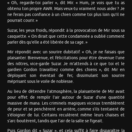
« Oh, regarde-toi parler », dit Mir. « Hum, je vois que tu as
obtenu ton propre AWR. Mais veux-tu vraiment nous aider ? Je
ne ferais pas confiance à un chien comme toi plus loin qu’il ne
pourrait courir. »
Suzar, les yeux froids, répondit à la provocation de Mir sous sa
casquette. « On dirait que cette condamnée a oublié comment
parler dès qu’elle a été libérée de sa cage. »
Mir répondit avec un sourire dubitatif. « Oh, je ne faisais que
plaisanter. Bienvenue, et félicitations pour être devenue l’une
des nôtres, vice-garde Suzar. Je m’attends à ce que toi et le
gardien Gordon travailliez comme des chiens », dit Mir en
déployant son éventail de fer, dissimulant son sourire
méprisant sous le voile de noblesse.
Au lieu de détendre l’atmosphère, la plaisanterie de Mir avait
pour effet de remplir l’air autour de Suzar d’une quantité
massive de mana. Les criminels magiques vicieux tremblèrent
de peur et se penchèrent en arrière, comme s’ils tentaient de
s’éloigner de lui. Certains reculèrent même leurs chaises et
s’arc-boutèrent, tandis que l’air de la salle se figeait.
Puis Gordon dit « Suzar », et cela suffit à faire disparaître la