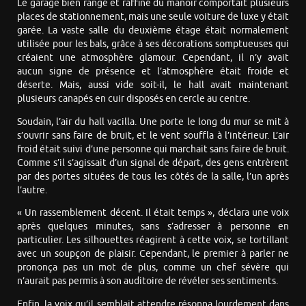
Le garage bien rangé et raffiné du manoir comportait plusieurs
places de stationnement, mais une seule voiture de luxe y était
garée. La vaste salle du deuxième étage était normalement
utilisée pour les bals, grâce à ses décorations somptueuses qui
créaient une atmosphère glamour. Cependant, il n’y avait
aucun signe de présence et l’atmosphère était froide et
déserte. Mais, aussi vide soit-il, le hall avait maintenant
plusieurs canapés en cuir disposés en cercle au centre.
Soudain, l’air du hall vacilla. Une porte le long du mur se mit à
s’ouvrir sans faire de bruit, et le vent souffla à l’intérieur. L’air
froid était suivi d’une personne qui marchait sans faire de bruit.
Comme s’il s’agissait d’un signal de départ, des gens entrèrent
par des portes situées de tous les côtés de la salle, l’un après
l’autre.
« Un rassemblement décent. Il était temps », déclara une voix
après quelques minutes, sans s’adresser à personne en
particulier. Les silhouettes réagirent à cette voix, se tortillant
avec un soupçon de plaisir. Cependant, le premier à parler ne
prononça pas un mot de plus, comme un chef sévère qui
n’aurait pas permis à son auditoire de révéler ses sentiments.
Enfin, la voix qu’il semblait attendre résonna lourdement dans