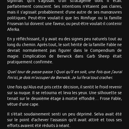
signifiait qu’il s’agissait d’un stratagème dont il était
parfaitement conscient. Ses intentions n’étaient pas claires,
mais il s’agissait probablement d’une autre de ses manœuvres
politiques. Peut-être voulait-il que les Rimfuge ou la famille
Frusevan lui doivent une faveur, ou peut-être voulait-il contenir
Aferka.
En y réfléchissant, il y avait eu des signes peu naturels tout au
long du chemin. Après tout, le sort hérité de la famille Fable ne
devrait normalement pas figurer dans le Compendium de
magie. L’implication de Berwick dans Garb Sheep était
pratiquement confirmée.
Quel tour de passe-passe ! Quoi qu’il en soit, une fois que j’aurai
fini ici, je dois m’occuper de Berwick. Je lui ferai tout cracher.
Une fois qu’Alus eut pris cette décision, il sentit le froid revenir
sur sa nuque. Il se retourna et leva les yeux. Une silhouette se
tenait sur le deuxième étage à moitié effondré… Frose Fable,
vêtue d’une cape.
Il s’était soudainement senti un peu déprimé. Selva avait été
sur le point d’achever l’assassin qu’il avait attiré et tous ses
efforts avaient été réduits à néant.