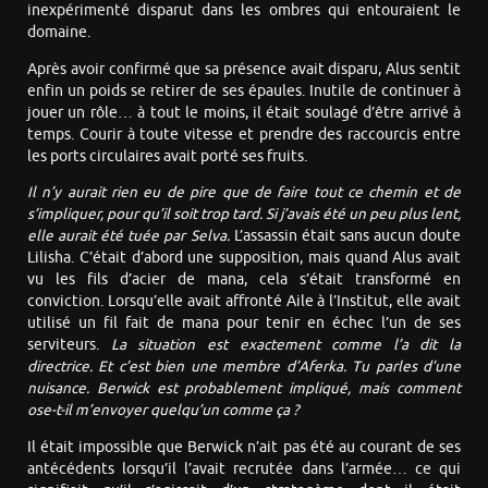
inexpérimenté disparut dans les ombres qui entouraient le
domaine.
Après avoir confirmé que sa présence avait disparu, Alus sentit
enfin un poids se retirer de ses épaules. Inutile de continuer à
jouer un rôle… à tout le moins, il était soulagé d’être arrivé à
temps. Courir à toute vitesse et prendre des raccourcis entre
les ports circulaires avait porté ses fruits.
Il n’y aurait rien eu de pire que de faire tout ce chemin et de
s’impliquer, pour qu’il soit trop tard. Si j’avais été un peu plus lent,
elle aurait été tuée par Selva.
L’assassin était sans aucun doute
Lilisha. C’était d’abord une supposition, mais quand Alus avait
vu les fils d’acier de mana, cela s’était transformé en
conviction. Lorsqu’elle avait affronté Aile à l’Institut, elle avait
utilisé un fil fait de mana pour tenir en échec l’un de ses
serviteurs.
La situation est exactement comme l’a dit la
directrice. Et c’est bien une membre d’Aferka. Tu parles d’une
nuisance. Berwick est probablement impliqué, mais comment
ose-t-il m’envoyer quelqu’un comme ça ?
Il était impossible que Berwick n’ait pas été au courant de ses
antécédents lorsqu’il l’avait recrutée dans l’armée… ce qui