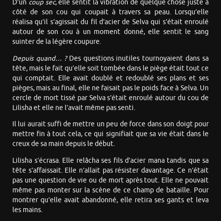
D’un
coup sec
, elle sentit la vibration de quelque chose juste à
côté de son cou qui coupait à travers sa peau. Lorsqu’elle
réalisa qu’il s’agissait du fil d’acier de Selva qui s’était enroulé
autour de son cou à un moment donné, elle sentit le sang
suinter de la légère coupure.
Depuis quand… ?
Des questions inutiles tournoyaient dans sa
tête, mais le fait qu’elle soit tombée dans le piège était tout ce
qui comptait. Elle avait doublé et redoublé ses plans et ses
pièges, mais au final, elle ne faisait pas le poids face à Selva. Un
cercle de mort tissé par Selva s’était enroulé autour du cou de
Lilisha et elle ne l’avait même pas senti.
Il lui aurait suffi de mettre un peu de force dans son doigt pour
mettre fin à tout cela, ce qui signifiait que sa vie était dans le
creux de sa main depuis le début.
Lilisha s’écrasa. Elle relâcha ses fils d’acier mana tandis que sa
tête s’affaissait. Elle n’allait pas résister davantage. Ce n’était
pas une question de vie ou de mort après tout. Elle ne pouvait
même pas monter sur la scène de ce champ de bataille. Pour
montrer qu’elle avait abandonné, elle retira ses gants et leva
les mains.