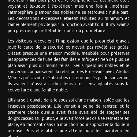
intérieur, mais plus près de la périphérie. Le bâtiment était
voyant et luxueux à l’extérieur, mais une fois à l’intérieur,
l’atmosphère glamour des nobles ne se retrouvait nulle part.
Les décorations excessives étaient réduites au minimum et
l’ameublement privilégiait la fonction avant tout. Il n’y avait à
peu près rien qui reflétait les goûts du propriétaire.
Les visiteurs recevaient l’impression que le propriétaire avait
joué la carte de la sécurité et n’avait pas révélé ses goûts.
C’était presque une maison modèle, meublée pour préserver
les apparences de l’une des familles Rimfuge et rien de plus. Le
plan avait plus ou moins réussi. Seuls quelques nobles et le
souverain connaissaient la relation des Frusevans avec Aferka.
Même après avoir été absorbés et réorganisés par le souverain,
ils avaient réussi à cacher leurs crocs ensanglantés sous la
couverture d’une famille noble.
Lilisha se trouvait dans le sous-sol d’une maison isolée que les
Frusevan possédaient. Elle venait à peine de rentrer, et la
première chose qu’elle avait faite avait été de soigner ses
doigts cassés. Ou plutôt, elle avait forcé les os à se remettre en
place, en mordant dans un mouchoir pour supporter la douleur
intense. Puis elle utilisa une attelle pour les maintenir en
place.