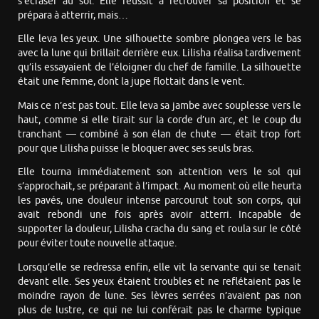
s’écraser au sol. Elle réussit à retrouver sa position et se
prépara à atterrir, mais…
Elle leva les yeux. Une silhouette sombre plongea vers le bas
avec la lune qui brillait derrière eux. Lilisha réalisa tardivement
qu’ils essayaient de l’éloigner du chef de famille. La silhouette
était une femme, dont la jupe flottait dans le vent.
Mais ce n’est pas tout. Elle leva sa jambe avec souplesse vers le
haut, comme si elle tirait sur la corde d’un arc, et le coup du
tranchant — combiné à son élan de chute — était trop fort
pour que Lilisha puisse le bloquer avec ses seuls bras.
Elle tourna immédiatement son attention vers le sol qui
s’approchait, se préparant à l’impact. Au moment où elle heurta
les pavés, une douleur intense parcourut tout son corps, qui
avait rebondi une fois après avoir atterri. Incapable de
supporter la douleur, Lilisha cracha du sang et roula sur le côté
pour éviter toute nouvelle attaque.
Lorsqu’elle se redressa enfin, elle vit la servante qui se tenait
devant elle. Ses yeux étaient troubles et ne reflétaient pas le
moindre rayon de lune. Ses lèvres serrées n’avaient pas non
plus de lustre, ce qui ne lui conférait pas le charme typique