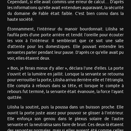
Cependant, si elle avait commis une erreur de calcul… D’après
les informations qu’elle avait entendues auparavant, la sécurité
du domaine de Fable était faible. C’est bien connu dans la
haute société.
Étonnamment, l’intérieur du manoir bourdonnait. Lilisha se
faufila près d’une porte arrière et tendit l’oreille pour écouter
les voix à l’intérieur. Il semblerait que ce soit une salle
d’attente pour les domestiques. Elle pouvait entendre les
servantes parler pendant leur pause. D’après ce qu’elle avait pu
voir, elles étaient deux.
« Bon, je ferais mieux d’y aller », déclara l’une d’elles. La porte
s’ouvrit et la lumière en jaillit. Lorsque la servante se retourna
pour verrouiller la porte, Lilisha arriva derrière elle et l’étrangla.
Elle compta à rebours dans sa tête, et lorsque le compte à
rebours fut terminé, la servante était évanouie, la force l’ayant
quittée.
Lilisha la soutint, puis la poussa dans un buisson proche. Elle
ouvrit la porte juste assez pour pouvoir se glisser à l’intérieur.
Elle enfonça son genou dans le plexus solaire de l’autre
servante et la neutralisa sans faire de bruit. Ces deux-là étaient
des servantes normales, mais si elles avaient été comme celles