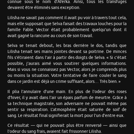
connue sous le nom d’Aferka. Ainsi, tous les transfuges
devaient être éliminés sans exception.
Lilisha ne savait pas comment il avait pu voir à travers tout cela,
mais elle supposait que Selva faisait des travaux louches pour la
famille Fable. Vector était probablement quelqu’un dont il
avait gagné la rancune au cours de son travail.
Selva se tenait debout, les bras derrière le dos, tandis que
Lilisha tenait ses mains jointes devant sa poitrine. De minces
fils s’étiraient dans l’air à partir des doigts de Selva. « Si c’était
possible, j’aurais aimé vous soutirer quelques informations.
Mais si vous ne connaissez pas Vector, alors je comprends plus
ou moins la situation. Votre tentative de faire couler le sang
dans ce jardin est déjà un crime suffisant, alors… Très bien. »
Il plia l’annulaire d’une main. En plus de l’odeur des roses
d’hiver, il y avait dans l’air un épais parfum de meurtre. Grâce à
sa technique magistrale, son adversaire ne pouvait même pas
sentir sa respiration. L’atmosphère était saturée de soif de
sang. Le résultat final signifierait la mort pour l’un d’entre eux.
Ce résultat — qui ne pouvait plus être renversé — ainsi que
l’odeur du sang frais, avaient fait frissonner Lilisha.