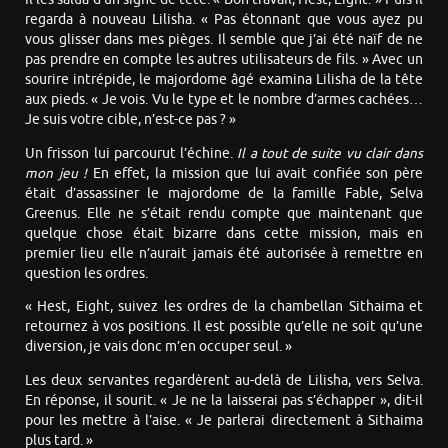
regarda à nouveau Lilisha. « Pas étonnant que vous ayez pu
vous glisser dans mes pièges. Il semble que j’ai été naïf de ne
pas prendre en compte les autres utilisateurs de fils. » Avec un
sourire intrépide, le majordome âgé examina Lilisha de la tête
aux pieds. « Je vois. Vu le type et le nombre d’armes cachées…
Je suis votre cible, n’est-ce pas ? »
Un frisson lui parcourut l’échine.
Il a tout de suite vu clair dans
mon jeu !
En effet, la mission que lui avait confiée son père
était d’assassiner le majordome de la famille Fable, Selva
Greenus. Elle ne s’était rendu compte que maintenant que
quelque chose était bizarre dans cette mission, mais en
premier lieu elle n’aurait jamais été autorisée à remettre en
question les ordres.
« Hest, Eight, suivez les ordres de la chambellan Sithaima et
retournez à vos positions. Il est possible qu’elle ne soit qu’une
diversion, je vais donc m’en occuper seul. »
Les deux servantes regardèrent au-delà de Lilisha, vers Selva.
En réponse, il sourit. « Je ne la laisserai pas s’échapper », dit-il
pour les mettre à l’aise. « Je parlerai directement à Sithaima
plus tard. »