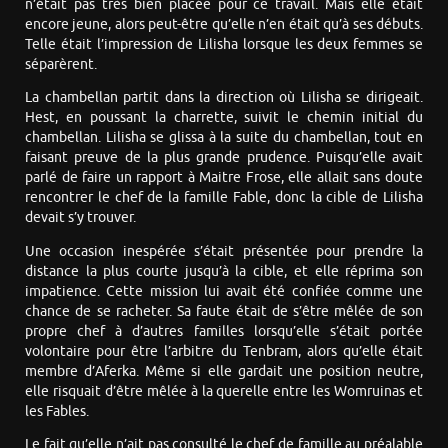
n’était pas très bien placée pour ce travail. Mais elle était
encore jeune, alors peut-être qu’elle n’en était qu’à ses débuts.
Telle était l’impression de Lilisha lorsque les deux femmes se
séparèrent.
La chambellan partit dans la direction où Lilisha se dirigeait.
Hest, en poussant la charrette, suivit le chemin initial du
chambellan. Lilisha se glissa à la suite du chambellan, tout en
faisant preuve de la plus grande prudence. Puisqu’elle avait
parlé de faire un rapport à Maitre Frose, elle allait sans doute
rencontrer le chef de la famille Fable, donc la cible de Lilisha
devait s’y trouver.
Une occasion inespérée s’était présentée pour prendre la
distance la plus courte jusqu’à la cible, et elle réprima son
impatience. Cette mission lui avait été confiée comme une
chance de se racheter. Sa faute était de s’être mêlée de son
propre chef à d’autres familles lorsqu’elle s’était portée
volontaire pour être l’arbitre du Tenbram, alors qu’elle était
membre d’Aferka. Même si elle gardait une position neutre,
elle risquait d’être mêlée à la querelle entre les Womruinas et
les Fables.
Le fait qu’elle n’ait pas consulté le chef de famille au préalable