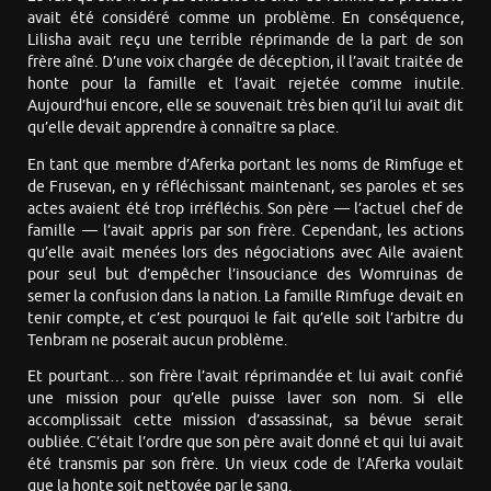
avait été considéré comme un problème. En conséquence,
Lilisha avait reçu une terrible réprimande de la part de son
frère aîné. D’une voix chargée de déception, il l’avait traitée de
honte pour la famille et l’avait rejetée comme inutile.
Aujourd’hui encore, elle se souvenait très bien qu’il lui avait dit
qu’elle devait apprendre à connaître sa place.
En tant que membre d’Aferka portant les noms de Rimfuge et
de Frusevan, en y réfléchissant maintenant, ses paroles et ses
actes avaient été trop irréfléchis. Son père — l’actuel chef de
famille — l’avait appris par son frère. Cependant, les actions
qu’elle avait menées lors des négociations avec Aile avaient
pour seul but d’empêcher l’insouciance des Womruinas de
semer la confusion dans la nation. La famille Rimfuge devait en
tenir compte, et c’est pourquoi le fait qu’elle soit l’arbitre du
Tenbram ne poserait aucun problème.
Et pourtant… son frère l’avait réprimandée et lui avait confié
une mission pour qu’elle puisse laver son nom. Si elle
accomplissait cette mission d’assassinat, sa bévue serait
oubliée. C’était l’ordre que son père avait donné et qui lui avait
été transmis par son frère. Un vieux code de l’Aferka voulait
que la honte soit nettoyée par le sang.