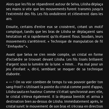
Alors que les fils se répandirent autour de Selva, Lilisha déplaça
ses mains si vite que les mouvements furent transmis jusqu’à
l’extrémité des fils. Les fils ondulèrent et s’élevèrent dans les
airs.
Ensuite, certains d’entre eux se croisèrent, créant un motif
compliqué, tandis que les bras de Lilisha se déplaçaient sans
hésitation et si rapidement qu’ils étaient flous. Soudain, leurs
mouvements s’arrêtèrent. « Technique de manipulation de fil
“
Emhaydos” »
,
Avant que Selva ne s’en rende compte, un cristal en forme
d’octaèdre se trouvait devant Lilisha. Les fils tissés brillaient
d’argent sous la lumière de la lune. « Hmm… Pas mal pour un
jeu d’enfant », dit-il, semblant se moquer de sa technique
élaborée.
« — ! On va voir combien de temps tu vas pouvoir garder ton
sang-froid ! » Utilisant la pointe du cristal comme point d’appui,
Lilisha sauta en hauteur. Comme s’il était synchronisé avec elle,
le cristal s’éleva également. Il la dépassa bientôt et arriva à
destination bien au-dessus de Lilisha. Immédiatement après, le
cristal suivit le mouvement de son bras et s’écrasa en direction