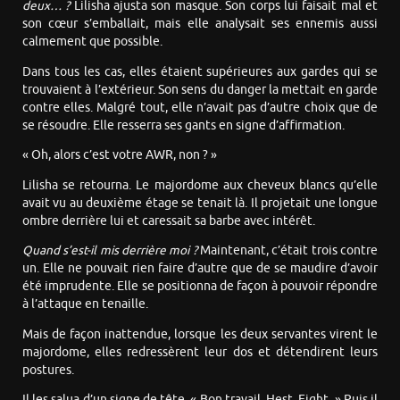
deux… ?
Lilisha ajusta son masque. Son corps lui faisait mal et
son cœur s’emballait, mais elle analysait ses ennemis aussi
calmement que possible.
Dans tous les cas, elles étaient supérieures aux gardes qui se
trouvaient à l’extérieur. Son sens du danger la mettait en garde
contre elles. Malgré tout, elle n’avait pas d’autre choix que de
se résoudre. Elle resserra ses gants en signe d’affirmation.
« Oh, alors c’est votre AWR, non ? »
Lilisha se retourna. Le majordome aux cheveux blancs qu’elle
avait vu au deuxième étage se tenait là. Il projetait une longue
ombre derrière lui et caressait sa barbe avec intérêt.
Quand s’est-il mis derrière moi ?
Maintenant, c’était trois contre
un. Elle ne pouvait rien faire d’autre que de se maudire d’avoir
été imprudente. Elle se positionna de façon à pouvoir répondre
à l’attaque en tenaille.
Mais de façon inattendue, lorsque les deux servantes virent le
majordome, elles redressèrent leur dos et détendirent leurs
postures.
Il les salua d’un signe de tête. « Bon travail, Hest, Eight. » Puis il