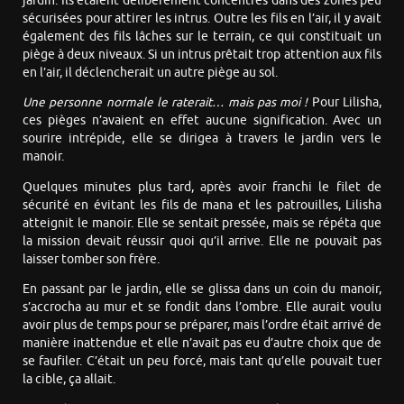
jardin. Ils étaient délibérément concentrés dans des zones peu
sécurisées pour attirer les intrus. Outre les fils en l’air, il y avait
également des fils lâches sur le terrain, ce qui constituait un
piège à deux niveaux. Si un intrus prêtait trop attention aux fils
en l’air, il déclencherait un autre piège au sol.
Une personne normale le raterait… mais pas moi !
Pour Lilisha,
ces pièges n’avaient en effet aucune signification. Avec un
sourire intrépide, elle se dirigea à travers le jardin vers le
manoir.
Quelques minutes plus tard, après avoir franchi le filet de
sécurité en évitant les fils de mana et les patrouilles, Lilisha
atteignit le manoir. Elle se sentait pressée, mais se répéta que
la mission devait réussir quoi qu’il arrive. Elle ne pouvait pas
laisser tomber son frère.
En passant par le jardin, elle se glissa dans un coin du manoir,
s’accrocha au mur et se fondit dans l’ombre. Elle aurait voulu
avoir plus de temps pour se préparer, mais l’ordre était arrivé de
manière inattendue et elle n’avait pas eu d’autre choix que de
se faufiler. C’était un peu forcé, mais tant qu’elle pouvait tuer
la cible, ça allait.