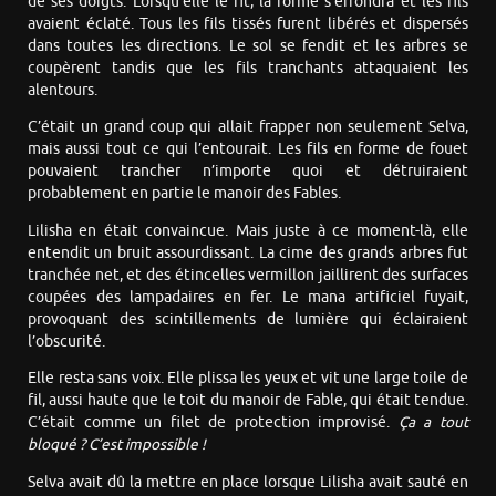
de ses doigts. Lorsqu’elle le fit, la forme s’effondra et les fils
avaient éclaté. Tous les fils tissés furent libérés et dispersés
dans toutes les directions. Le sol se fendit et les arbres se
coupèrent tandis que les fils tranchants attaquaient les
alentours.
C’était un grand coup qui allait frapper non seulement Selva,
mais aussi tout ce qui l’entourait. Les fils en forme de fouet
pouvaient trancher n’importe quoi et détruiraient
probablement en partie le manoir des Fables.
Lilisha en était convaincue. Mais juste à ce moment-là, elle
entendit un bruit assourdissant. La cime des grands arbres fut
tranchée net, et des étincelles vermillon jaillirent des surfaces
coupées des lampadaires en fer. Le mana artificiel fuyait,
provoquant des scintillements de lumière qui éclairaient
l’obscurité.
Elle resta sans voix. Elle plissa les yeux et vit une large toile de
fil, aussi haute que le toit du manoir de Fable, qui était tendue.
C’était comme un filet de protection improvisé.
Ça a tout
bloqué ? C’est impossible !
Selva avait dû la mettre en place lorsque Lilisha avait sauté en