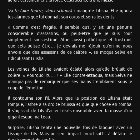
aurait certainement la force destructrice d’une masse.
Va te faire foutre, vieux schnock !
maugrée Lilisha. Elle ignora
les alarmes que lui donnait son corps et serra les dents.
« Comme c’est fragile. Il semble qu’il y ait une pénurie
considérable d’assassins, ou peut-être que je suis tout
simplement sous-estimé. Alors aussi pathétique et frustrant
que cela puisse être… je devrais me réjouir qu’on ne nous
envoie que des assassins de ce calibre », se moqua Selva en
ridiculisant Lilisha.
Les veines de Lilisha avaient éclaté alors qu’elle brûlait de
colère. « Pourquoi tu… ! » Elle contre-attaqua, mais Selva ne
manqua pas de remarquer que ses mains tremblaient sous le
coup de l’émotion.
Il contourna son fil. Alors que la position de Lilisha était
rompue, l’arbre à sa droite bruissa et quelque chose en tomba.
Il s’agissait de fils d’acier tissés ensemble avec la masse d’un
gigantesque marteau.
Surprise, Lilisha tenta une nouvelle fois de bloquer avec un
tissage de fils. Mais un seul impact lourd suffit à défaire le