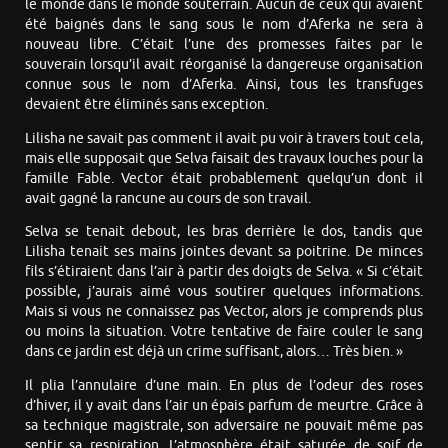
le monde dans le monde souterrain. Aucun de ceux qui avaient
été baignés dans le sang sous le nom d’Aferka ne sera à
nouveau libre. C’était l’une des promesses faites par le
souverain lorsqu’il avait réorganisé la dangereuse organisation
connue sous le nom d’Aferka. Ainsi, tous les transfuges
devaient être éliminés sans exception.
Lilisha ne savait pas comment il avait pu voir à travers tout cela,
mais elle supposait que Selva faisait des travaux louches pour la
famille Fable. Vector était probablement quelqu’un dont il
avait gagné la rancune au cours de son travail.
Selva se tenait debout, les bras derrière le dos, tandis que
Lilisha tenait ses mains jointes devant sa poitrine. De minces
fils s’étiraient dans l’air à partir des doigts de Selva. « Si c’était
possible, j’aurais aimé vous soutirer quelques informations.
Mais si vous ne connaissez pas Vector, alors je comprends plus
ou moins la situation. Votre tentative de faire couler le sang
dans ce jardin est déjà un crime suffisant, alors… Très bien. »
Il plia l’annulaire d’une main. En plus de l’odeur des roses
d’hiver, il y avait dans l’air un épais parfum de meurtre. Grâce à
sa technique magistrale, son adversaire ne pouvait même pas
sentir sa respiration. L’atmosphère était saturée de soif de