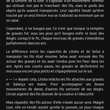
de la lumière de la lune. Il s’agissait d’un mouvement offensif
qui utilisait non pas le tranchant des fils, mais le poids des
objets qu’ils avaient transpercés. Leur rapidité faisait qu’être
touché par un seul d’entre eux se traduirait au minimum par un
os cassé.
Cependant, il ne bougea pas. Ce n’est que lorsque la tempête
de gravats fut sous ses yeux qu’il bougea enfin le bout des
doigts. Lorsqu’il le fit, chaque morceau de gravats s’immobilisa
parfaitement dans les airs.
La différence entre les capacités de Lilisha et de Selva à
manipuler les fils était énorme. Selva avait enroulé des fils
autour des gravats et les avait tendus pour les fixer dans les
airs. Après une courte pause, les gravats se déchirèrent en
morceaux encore plus petits et s’éparpillèrent sur le sol.
« — ! » Voyant cela, Lilisha relâcha les fils attachés aux gravats
et balança ses mains. Pour accompagner ses beaux
mouvements de danse, d’autres fils sortirent de ses doigts.
L’éclat argenté des fils donnait de la couleur à l’obscurité.
Mais répandre des fils autour d’elle n’avait aucun sens. Malgré
tout, elle en tendit autant qu’elle le pouvait, un pour chaque