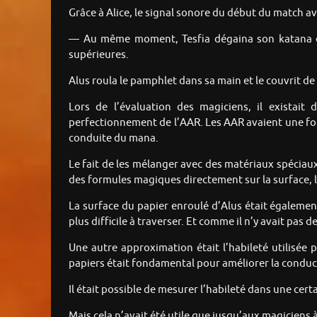
Grâce à Alice, le signal sonore du début du match av
— Au même moment, Tesfia dégaina son katana et f
supérieures.
Alus roula le pamphlet dans sa main et le couvrit d
Lors de l’évaluation des magiciens, il existait
perfectionnement de l’AAR. Les AAR avaient une fort
conduite du mana.
Le fait de les mélanger avec des matériaux spéciaux
des formules magiques directement sur la surface, 
La surface du papier enroulé d’Alus était égalemen
plus difficile à traverser. Et comme il n’y avait pas 
Une autre approximation était l’habileté utilisé
papiers était fondamental pour améliorer la conduct
Il était possible de mesurer l’habileté dans une cer
Mais cela n’avait été utile que jusqu’aux magiciens à