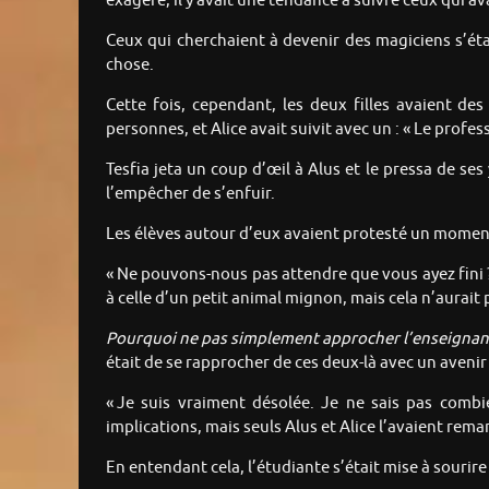
exagéré, il y avait une tendance à suivre ceux qui av
Ceux qui cherchaient à devenir des magiciens s’éta
chose.
Cette fois, cependant, les deux filles avaient des
personnes, et Alice avait suivit avec un : « Le profe
Tesfia jeta un coup d’œil à Alus et le pressa de se
l’empêcher de s’enfuir.
Les élèves autour d’eux avaient protesté un moment,
« Ne pouvons-nous pas attendre que vous ayez fini ?
à celle d’un petit animal mignon, mais cela n’aurait
Pourquoi ne pas simplement approcher l’enseignan
était de se rapprocher de ces deux-là avec un avenir 
« Je suis vraiment désolée. Je ne sais pas combie
implications, mais seuls Alus et Alice l’avaient rema
En entendant cela, l’étudiante s’était mise à sourire 