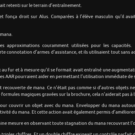
ait retenti sur le terrain d’entraînement.
onça droit sur Alus. Comparées à l’élève masculin qu’il avait 
e mana.
 des approximations couramment utilisées pour les capacités. 
e connotation d’armes d’assistance, et ils utilisaient tout sans ac
 au fur et à mesure qu’il se formait avait entraîné une augmentat
les AAR pourraient aider en permettant l’utilisation immédiate de
t recouverte de mana. Ce n’était pas comme si d’autres objets n
de formules magiques gravées sur la brochure, cela n’aiderait pas à l
e pour couvrir un objet avec du mana. Envelopper du mana autour
ivité du mana. Et cette action avait également permis d’améliorer
taine mesure en observant toute stagnation du mana recouvrant l’obje
 triples chiffres. Et un double chiffre exigeait un contrôle parfait