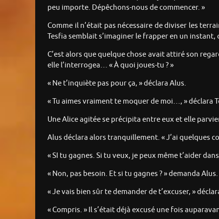
peu importe. Dépêchons-nous de commencer. »
Comme il n’était pas nécessaire de diviser les terra
Tesfia semblait s’imaginer le frapper en un instant, 
C’est alors que quelque chose avait attiré son regard,
elle l’interrogea… « À quoi joues-tu ? »
« Ne t’inquiète pas pour ça, » déclara Alus.
« Tu aimes vraiment te moquer de moi…, » déclara T
Une Alice agitée se précipita entre eux et elle parvi
Alus déclara alors tranquillement. « J’ai quelques c
« SI tu gagnes. Si tu veux, je peux même t’aider dans 
« Non, pas besoin. Et si tu gagnes ? » demanda Alus.
« Je vais bien sûr te demander de t’excuser, » déclara
« Compris. » Il s’était déjà excusé une fois auparavant