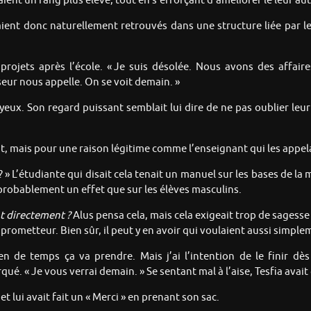
aient un rang plus élevé, tout en s’efforçant d’améliorer le leur au
ient donc naturellement retrouvés dans une structure liée par l
 projets après l’école. « Je suis désolée. Nous avons des affaires
sseur nous appelle. On se voit demain. »
s yeux. Son regard puissant semblait lui dire de ne pas oublier leu
 mais pour une raison légitime comme l’enseignant qui les appelai
 » L’étudiante qui disait cela tenait un manuel sur les bases de la
 probablement un effet que sur les élèves masculins.
t directement ?
Alus pensa cela, mais cela exigeait trop de sagess
prometteur. Bien sûr, il peut y en avoir qui voulaient aussi simplem
n de temps ça va prendre. Mais j’ai l’intention de le finir dès
rqué. « Je vous verrai demain. » Se sentant mal à l’aise, Tesfia ava
et lui avait fait un « Merci » en prenant son sac.