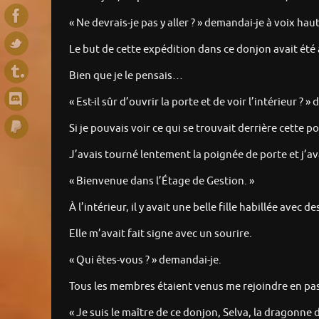
« Ne devrais-je pas y aller ? » demandai-je à voix hau
Le but de cette expédition dans ce donjon avait été a
Bien que je le pensais…
« Est-il sûr d’ouvrir la porte et de voir l’intérieur ? »
Si je pouvais voir ce qui se trouvait derrière cette
J’avais tourné lentement la poignée de porte et j’av
« Bienvenue dans l’Étage de Gestion. »
À l’intérieur, il y avait une belle fille habillée avec
Elle m’avait fait signe avec un sourire.
« Qui êtes-vous ? » demandai-je.
Tous les membres étaient venus me rejoindre en pas
« Je suis le maître de ce donjon, Selva, la dragonne de