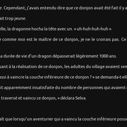
ée. Cependant, j’avais entendu dire que ce donjon avait été fait il y a
ait trop jeune.
lle, la dragonne hocha la tête avec un. « uh-huh-huh-huh ».
 comme moi est le maître de ce donjon, je ne le croirais pas. Ce d
e, la durée de vie d’un dragon dépasserait légèrement 1000 ans.
uant à la réalisation de ce donjon, les adultes du village avaient 
ussi à vaincre la couche inférieure de ce donjon ? » se demanda-t-ell
lait apparemment insatisfaite du nombre de personnes qui avaient 
z traversé et vaincu ce donjon, » déclara Selva.
aît que lorsqu’un aventurier qui a vaincu la couche inférieure poss