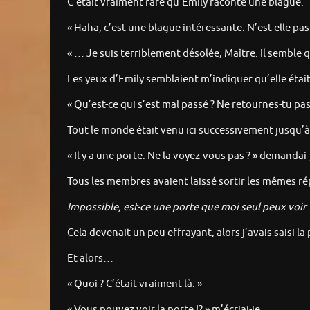
C’était vraiment rare qu’Emily raconte une blague.
« Haha, c’est une blague intéressante. N’est-elle pas
« … Je suis terriblement désolée, Maître. Il semble qu
Les yeux d’Emily semblaient m’indiquer qu’elle était tr
« Qu’est-ce qui s’est mal passé ? Ne retournes-tu pa
Tout le monde était venu ici successivement jusqu’à
« Il y a une porte. Ne la voyez-vous pas ? » demandai-
Tous les membres avaient laissé sortir les mêmes rép
Impossible, est-ce une porte que moi seul peux voir 
Cela devenait un peu effrayant, alors j’avais saisi la
Et alors…
« Quoi ? C’était vraiment là. »
« Vous pouvez voir la porte !? » m’écriai-je.