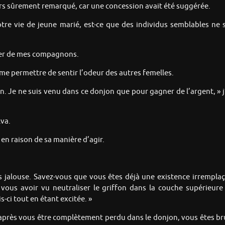
 alors sûrement remarqué, car une concession avait été suggérée.
 notre vie de jeune marié, est-ce que des individus semblables ne
sser de mes compagnons.
me permettre de sentir l’odeur des autres femelles.
n. Je ne suis venu dans ce donjon que pour gagner de l’argent, » j’
va.
n raison de sa manière d’agir.
étais jalouse. Savez-vous que vous êtes déjà une existence irremp
s vous avoir vu neutraliser le griffon dans la couche supérieur
-ci tout en étant excitée. »
, après vous être complètement perdu dans le donjon, vous êtes br