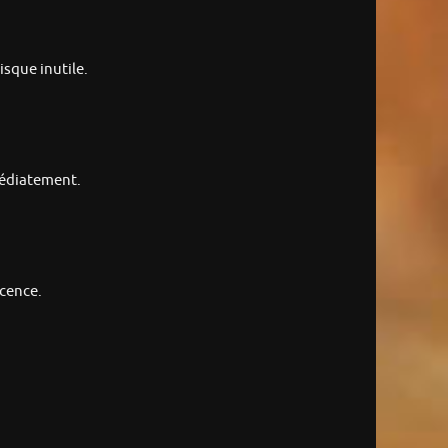
isque inutile.
mmédiatement.
scence.