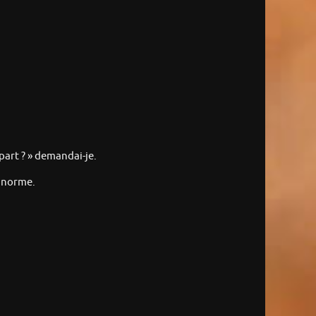
part ? » demandai-je.
s norme.