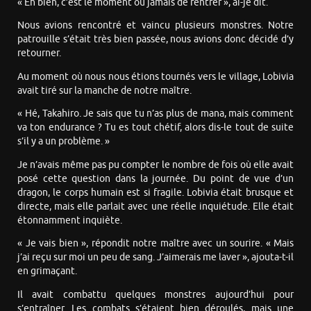
« Eh bien, c’est le moment ou jamais de rentrer », ai-je dit.
Nous avions rencontré et vaincu plusieurs monstres. Notre
patrouille s’était très bien passée, nous avions donc décidé d’y
retourner.
Au moment où nous nous étions tournés vers le village, Lobivia
avait tiré sur la manche de notre maître.
« Hé, Takahiro. Je sais que tu n’as plus de mana, mais comment
va ton endurance ? Tu es tout chétif, alors dis-le tout de suite
s’il y a un problème. »
Je n’avais même pas pu compter le nombre de fois où elle avait
posé cette question dans la journée. Du point de vue d’un
dragon, le corps humain est si fragile. Lobivia était brusque et
directe, mais elle parlait avec une réelle inquiétude. Elle était
étonnamment inquiète.
« Je vais bien », répondit notre maître avec un sourire. « Mais
j’ai reçu sur moi un peu de sang. J’aimerais me laver », ajouta-t-il
en grimaçant.
Il avait combattu quelques monstres aujourd’hui pour
s’entraîner. Les combats s’étaient bien déroulés, mais une