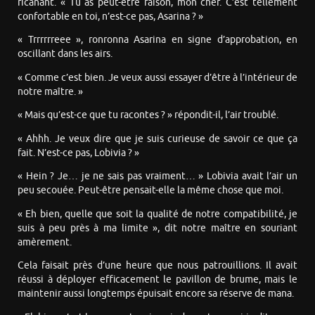
ricanant. « Tu as peut-être raison, mon cher. C’est tellement
confortable en toi, n’est-ce pas, Asarina ? »
« Trrrrrreee », ronronna Asarina en signe d’approbation, en
oscillant dans les airs.
« Comme c’est bien. Je veux aussi essayer d’être à l’intérieur de
notre maître. »
« Mais qu’est-ce que tu racontes ? » répondit-il, l’air troublé.
« Ahhh. Je veux dire que je suis curieuse de savoir ce que ça
fait. N’est-ce pas, Lobivia ? »
« Hein ? Je… je ne sais pas vraiment… » Lobivia avait l’air un
peu secouée. Peut-être pensait-elle la même chose que moi.
« Eh bien, quelle que soit la qualité de notre compatibilité, je
suis à peu près à ma limite », dit notre maître en souriant
amèrement.
Cela faisait près d’une heure que nous patrouillions. Il avait
réussi à déployer efficacement le pavillon de brume, mais le
maintenir aussi longtemps épuisait encore sa réserve de mana.