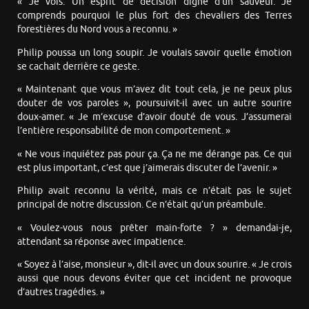
« Je vois. Un esprit de décision digne d’un sauveur. Je
comprends pourquoi le plus fort des chevaliers des Terres
forestières du Nord vous a reconnu. »
Philip poussa un long soupir. Je voulais savoir quelle émotion
se cachait derrière ce geste.
« Maintenant que vous m’avez dit tout cela, je ne peux plus
douter de vos paroles », poursuivit-il avec un autre sourire
doux-amer. « Je m’excuse d’avoir douté de vous. J’assumerai
l’entière responsabilité de mon comportement. »
« Ne vous inquiétez pas pour ça. Ça ne me dérange pas. Ce qui
est plus important, c’est que j’aimerais discuter de l’avenir. »
Philip avait reconnu la vérité, mais ce n’était pas le sujet
principal de notre discussion. Ce n’était qu’un préambule.
« Voulez-vous nous prêter main-forte ? » demandai-je,
attendant sa réponse avec impatience.
« Soyez à l’aise, monsieur », dit-il avec un doux sourire. « Je crois
aussi que nous devons éviter que cet incident ne provoque
d’autres tragédies. »