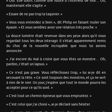
« Oui. Elle sourit comme une idiote à l’intérieur de moi… Oh,
maintenant elle s’agite. »
« Essaie de ne pas trop la taquiner. »
« Vous vous entendez si bien », dit Philip en faisant rouler son
épaule. « Et vous semblez avoir une relation très proche. »
La douce lumière était revenue dans ses yeux alors qu’il nous
regardait tous les deux interagir. Il s’était apparemment remis
du choc de la nouvelle incroyable que nous lui avions
annoncée.
« J’ai encore du mal à croire que vous êtes un monstre… Oh,
pardon, c’était un lapsus. »
« Ce n’est pas grave. Vous réfléchissez trop, » lui ai-je dit en
secouant la tête. « Ce sont toujours des monstres, et ça ne sert
à rien de le nier. Un jour, j’espère que tout le monde pourra les
accepter pour ce qu’ils sont. »
« C’est tout un chemin épineux que vous empruntez. »
« C’est celui que j’ai choisi », ai-je déclaré sans hésiter.