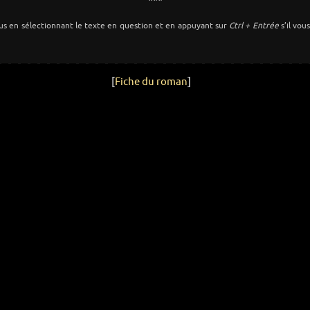
***
us en sélectionnant le texte en question et en appuyant sur
Ctrl + Entrée
s’il vou
[
Fiche du roman
]