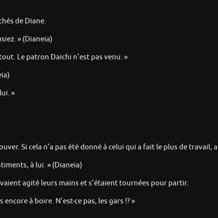
chés de Diane.
siez. » (Dianeia)
ut. Le patron Daichi n’est pas venu. »
eia)
ui. »
uver. Si cela n’a pas été donné à celui qui a fait le plus de travail, 
timents, à lui. » (Dianeia)
vaient agité leurs mains et s’étaient tournées pour partir.
encore à boire. N’est-ce pas, les gars !? »