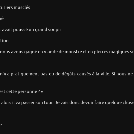
turiers musclés.
mé.
et avait poussé un grand soupir.
tion.
 nous avons gagné en viande de monstre et en pierres magiques se
Il n’y a pratiquement pas eu de dégâts causés à la ville. Si nous n
st cette personne ? »
, alors il va passer son tour. Je vais donc devoir faire quelque chose 
que…