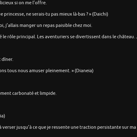
cieux si on me l’offre.
ue princesse, ne serais-tu pas mieux là-bas ? » (Daichi)
i, j’allais manger un repas paisible chez moi.
é le rôle principal. Les aventuriers se divertissent dans le château.
 dîner.
rions tous nous amuser pleinement. » (Dianeia)
rement carbonaté et limpide.
ia)
é à verser jusqu’à ce que je ressente une traction persistante sur m