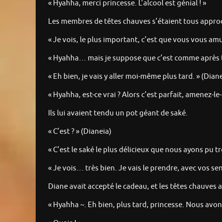
« Hyahha, merci princesse. L’alcool est génial ! »
Les membres de têtes chauves s’étaient tous appro
« Je vois, le plus important, c’est que vous vous amu
« Hyahha… mais je suppose que c’est comme après to
« Eh bien, je vais y aller moi-même plus tard. » (Dian
« Hyahha, est-ce vrai ? Alors c’est parfait, amenez-le-l
Ils lui avaient tendu un pot géant de saké.
« C’est ? » (Dianeia)
« C’est le saké le plus délicieux que nous ayons pu tro
« Je vois… très bien. Je vais le prendre, avec vos sen
Diane avait accepté le cadeau, et les têtes chauves a
« Hyahha ~. Eh bien, plus tard, princesse. Nous avons 