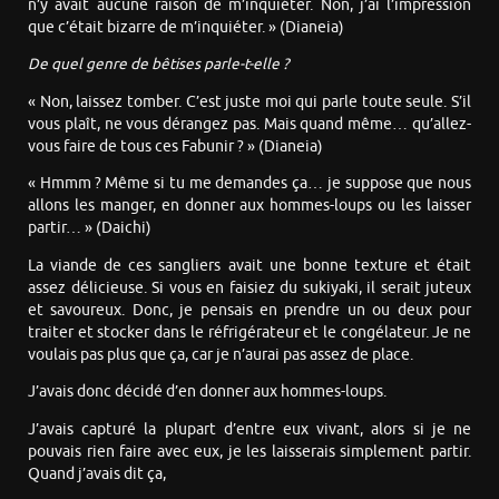
n’y avait aucune raison de m’inquiéter. Non, j’ai l’impression
que c’était bizarre de m’inquiéter. » (Dianeia)
De quel genre de bêtises parle-t-elle ?
« Non, laissez tomber. C’est juste moi qui parle toute seule. S’il
vous plaît, ne vous dérangez pas. Mais quand même… qu’allez-
vous faire de tous ces Fabunir ? » (Dianeia)
« Hmmm ? Même si tu me demandes ça… je suppose que nous
allons les manger, en donner aux hommes-loups ou les laisser
partir… » (Daichi)
La viande de ces sangliers avait une bonne texture et était
assez délicieuse. Si vous en faisiez du sukiyaki, il serait juteux
et savoureux. Donc, je pensais en prendre un ou deux pour
traiter et stocker dans le réfrigérateur et le congélateur. Je ne
voulais pas plus que ça, car je n’aurai pas assez de place.
J’avais donc décidé d’en donner aux hommes-loups.
J’avais capturé la plupart d’entre eux vivant, alors si je ne
pouvais rien faire avec eux, je les laisserais simplement partir.
Quand j’avais dit ça,