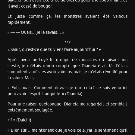
balle en bois avait été tirée du bras du golem, le coup final… et
il avait cessé de bouger.
Et juste comme ça, les monstres avaient été vaincus
rapidement.
« — — Ouais… je le savais… »
***
« Salut, qu’est-ce que tu viens faire aujourd’hui ? »
Après avoir nettoyé le groupe de monstres en faisant ma
sieste, je m’étais rendu compte que Dianeia était là. J’étais
somnolent après les avoir vaincus, mais je m’étais réveillé pour
la saluer. Mais,
« Euh, ouais. Comment devrais-je dire cela ? Je suis venu ici
pour avoir l’esprit tranquille. » (Dianeia)
Pour une raison quelconque, Dianeia me regardait et semblait
extrêmement soulagée.
« ? » (Daichi)
« Bien sûr… maintenant que je vois cela, j’ai le sentiment qu’il