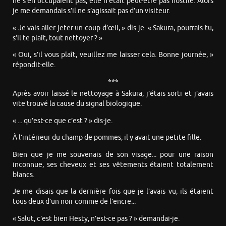
ne s’en occupaient pas, elle n’était peut-être pas hostile. Alors
je me demandais s’il ne s’agissait pas d’un visiteur.
« Je vais aller jeter un coup d’œil, » dis-je. « Sakura, pourrais-tu,
s’il te plaît, tout nettoyer ? »
« Oui, s’il vous plaît, veuillez me laisser cela. Bonne journée, »
répondit-elle.
***
Après avoir laissé le nettoyage à Sakura, j’étais sorti et j’avais
vite trouvé la cause du signal biologique.
« ... qu’est-ce que c’est ? » dis-je.
À l’intérieur du champ de pommes, il y avait une petite fille.
Bien que je me souvenais de son visage... pour une raison
inconnue, ses cheveux et ses vêtements étaient totalement
blancs.
Je me disais que la dernière fois que je l’avais vu, ils étaient
tous deux d’un noir comme de l’encre...
« Salut, c’est bien Hesty, n’est-ce pas ? » demandai-je.