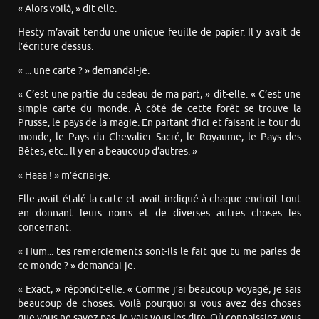
« Alors voilà, » dit-elle.
Hesty m’avait tendu une unique feuille de papier. Il y avait de
l’écriture dessus.
« ... une carte ? » demandai-je.
« C’est une partie du cadeau de ma part, » dit-elle. « C’est une
simple carte du monde. À côté de cette forêt se trouve la
Prusse, le pays de la magie. En partant d’ici et faisant le tour du
monde, le Pays du Chevalier Sacré, le Royaume, le Pays des
Bêtes, etc.. Il y en a beaucoup d’autres. »
« Haaa ! » m’écriai-je.
Elle avait étalé la carte et avait indiqué à chaque endroit tout
en donnant leurs noms et de diverses autres choses les
concernant.
« Hum... tes remerciements sont-ils le fait que tu me parles de
ce monde ? » demandai-je.
« Exact, » répondit-elle. « Comme j’ai beaucoup voyagé, je sais
beaucoup de choses. Voilà pourquoi si vous avez des choses
que vous ne savez pas, je vais vous les dire. Où connaissiez-vous