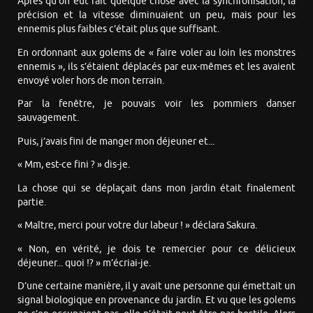
Après qu’on eut fait quelque chose avec la synchronisation, la
précision et la vitesse diminuaient un peu, mais pour les
ennemis plus faibles c’était plus que suffisant.
En ordonnant aux golems de « faire voler au loin les monstres
ennemis », ils s’étaient déplacés par eux-mêmes et les avaient
envoyé voler hors de mon terrain.
Par la fenêtre, je pouvais voir les pommiers danser
sauvagement.
Puis, j’avais fini de manger mon déjeuner et...
« Mm, est-ce fini ? » dis-je.
La chose qui se déplaçait dans mon jardin était finalement
partie.
« Maître, merci pour votre dur labeur ! » déclara Sakura.
« Non, en vérité, je dois te remercier pour ce délicieux
déjeuner... quoi !? » m’écriai-je.
D’une certaine manière, il y avait une personne qui émettait un
signal biologique en provenance du jardin. Et vu que les golems