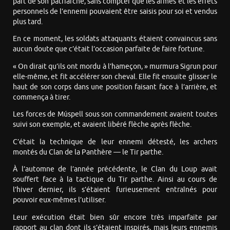
part de son patriarche, sans compter que les armes et les effets
personnels de l’ennemi pouvaient être saisis pour soi et vendus
plus tard.
En ce moment, les soldats attaquants étaient convaincus sans
aucun doute que c’était l’occasion parfaite de faire fortune.
« On dirait qu’ils ont mordu à l’hameçon, » murmura Sigrun pour
elle-même, et fit accélérer son cheval. Elle fit ensuite glisser le
haut de son corps dans une position faisant face à l’arrière, et
commença à tirer.
Les forces de Múspell sous son commandement avaient toutes
suivi son exemple, et avaient libéré flèche après flèche.
C’était la technique de leur ennemi détesté, les archers
montés du Clan de la Panthère — le Tir parthe.
À l’automne de l’année précédente, le Clan du Loup avait
souffert face à la tactique du Tir parthe. Ainsi au cours de
l’hiver dernier, ils s’étaient furieusement entraînés pour
pouvoir eux-mêmes l’utiliser.
Leur exécution était bien sûr encore très imparfaite par
rapport au clan dont ils s’étaient inspirés, mais leurs ennemis