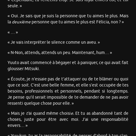
seule. »
« Oui. Je sais que je suis la personne que tu aimes le plus. Mais
la
deuxième
personne que tu aimes le plus est Félicia, non ? »
« … »
« Je vais interpréter le silence comme un aveu. »
« N-Non, attends, attends un peu. Maintenant, hum… »
Yuuto avait commencé à bégayer et à paniquer, ce qui avait fait
glousser Mitsuki.
« Écoute, je n’essaie pas de t’attaquer ou de te blâmer ou quoi
que ce soit. C’est une belle femme, et elle s’est occupée de tes
besoins, professionnels et personnels, pendant si longtemps.
Je pense qu’il serait impossible de te demander de ne pas avoir
ressenti quelque chose pour elle. »
« Mais je
t’
ai quand même choisi
e.
Et tu as abandonné tant de
choses, juste pour être avec moi. J’ai une responsabilité
envers… »
« Yuu-kun, tu as la responsabilité de penser d’abord à ton clan,