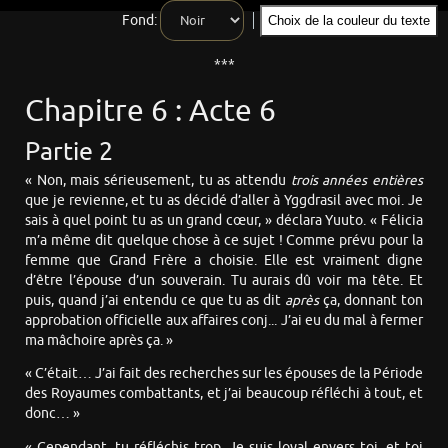
Fond:
Choix de la couleur du texte
***
Chapitre 6 : Acte 6
Partie 2
« Non, mais sérieusement, tu as attendu
trois années entières
que je revienne, et tu as décidé d’aller à Yggdrasil avec moi. Je
sais à quel point tu as un grand cœur, » déclara Yuuto. « Félicia
m’a même dit quelque chose à ce sujet ! Comme prévu pour la
femme que Grand Frère a choisie. Elle est vraiment digne
d’être l’épouse d’un souverain. Tu aurais dû voir ma tête. Et
puis, quand j’ai entendu ce que tu as dit
après
ça, donnant ton
approbation officielle aux affaires conj... J’ai eu du mal à fermer
ma mâchoire après ça. »
« C’était… J’ai fait des recherches sur les épouses de la Période
des Royaumes combattants, et j’ai beaucoup réfléchi à tout, et
donc… »
« Cependant, tu réfléchis trop. Je suis loyal envers toi, et toi