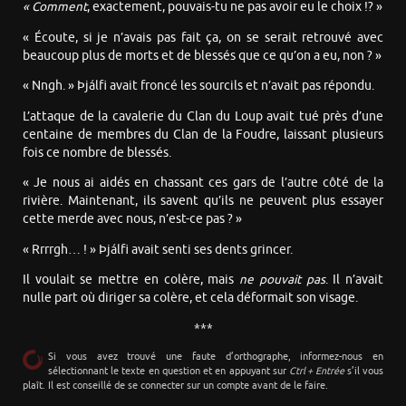
« Comment
, exactement, pouvais-tu ne pas avoir eu le choix !? »
« Écoute, si je n’avais pas fait ça, on se serait retrouvé avec
beaucoup plus de morts et de blessés que ce qu’on a eu, non ? »
« Nngh. » Þjálfi avait froncé les sourcils et n’avait pas répondu.
L’attaque de la cavalerie du Clan du Loup avait tué près d’une
centaine de membres du Clan de la Foudre, laissant plusieurs
fois ce nombre de blessés.
« Je nous ai aidés en chassant ces gars de l’autre côté de la
rivière. Maintenant, ils savent qu’ils ne peuvent plus essayer
cette merde avec nous, n’est-ce pas ? »
« Rrrrgh… ! » Þjálfi avait senti ses dents grincer.
Il voulait se mettre en colère, mais
ne pouvait pas
. Il n’avait
nulle part où diriger sa colère, et cela déformait son visage.
***
Si vous avez trouvé une faute d’orthographe, informez-nous en
sélectionnant le texte en question et en appuyant sur
Ctrl + Entrée
s’il vous
plaît. Il est conseillé de se connecter sur un compte avant de le faire.