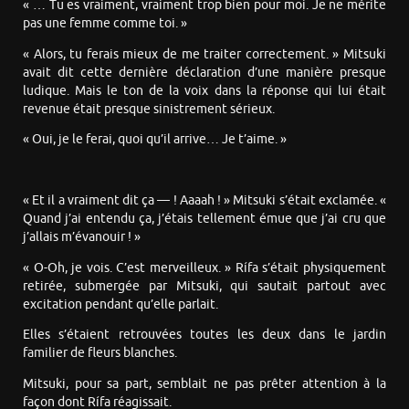
« … Tu es vraiment, vraiment trop bien pour moi. Je ne mérite
pas une femme comme toi. »
« Alors, tu ferais mieux de me traiter correctement. » Mitsuki
avait dit cette dernière déclaration d’une manière presque
ludique. Mais le ton de la voix dans la réponse qui lui était
revenue était presque sinistrement sérieux.
« Oui, je le ferai, quoi qu’il arrive… Je t’aime. »
« Et il a vraiment dit ça — ! Aaaah ! » Mitsuki s’était exclamée. «
Quand j’ai entendu ça, j’étais tellement émue que j’ai cru que
j’allais m’évanouir ! »
« O-Oh, je vois. C’est merveilleux. » Rífa s’était physiquement
retirée, submergée par Mitsuki, qui sautait partout avec
excitation pendant qu’elle parlait.
Elles s’étaient retrouvées toutes les deux dans le jardin
familier de fleurs blanches.
Mitsuki, pour sa part, semblait ne pas prêter attention à la
façon dont Rífa réagissait.