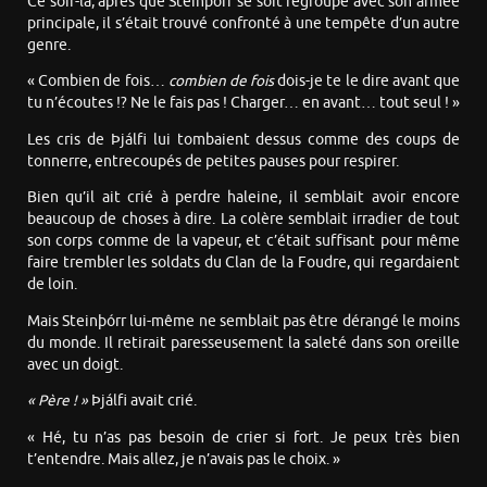
Ce soir-là, après que Steinþórr se soit regroupé avec son armée
principale, il s’était trouvé confronté à une tempête d’un autre
genre.
« Combien de fois…
combien de fois
dois-je te le dire avant que
tu n’écoutes !? Ne le fais pas ! Charger… en avant… tout seul ! »
Les cris de Þjálfi lui tombaient dessus comme des coups de
tonnerre, entrecoupés de petites pauses pour respirer.
Bien qu’il ait crié à perdre haleine, il semblait avoir encore
beaucoup de choses à dire. La colère semblait irradier de tout
son corps comme de la vapeur, et c’était suffisant pour même
faire trembler les soldats du Clan de la Foudre, qui regardaient
de loin.
Mais Steinþórr lui-même ne semblait pas être dérangé le moins
du monde. Il retirait paresseusement la saleté dans son oreille
avec un doigt.
« Père ! »
Þjálfi avait crié.
« Hé, tu n’as pas besoin de crier si fort. Je peux très bien
t’entendre. Mais allez, je n’avais pas le choix. »