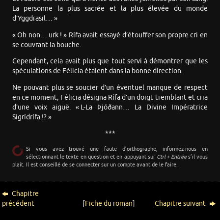
La personne la plus sacrée et la plus élevée du monde
d’Yggdrasil… »
« Oh non… urk ! » Rífa avait essayé d’étouffer son propre cri en
se couvrant la bouche.
Cependant, cela avait plus que tout servi à démontrer que les
spéculations de Félicia étaient dans la bonne direction.
Ne pouvant plus se soucier d’un éventuel manque de respect
en ce moment, Félicia désigna Rífa d’un doigt tremblant et cria
d’une voix aiguë. « L-La Þjóðann… La Divine Impératrice
Sigrídrífa !? »
***
Si vous avez trouvé une faute d’orthographe, informez-nous en
sélectionnant le texte en question et en appuyant sur
Ctrl + Entrée
s’il vous
plaît. Il est conseillé de se connecter sur un compte avant de le faire.
Chapitre
précédent
[
Fiche du roman
]
Chapitre suivant