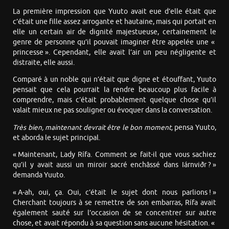
La première impression que Yuuto avait eue d’elle était que
c’était une fille assez arrogante et hautaine, mais qui portait en
elle un certain air de dignité majestueuse, certainement le
genre de personne qu’il pouvait imaginer être appelée une «
princesse ». Cependant, elle avait l’air un peu négligente et
distraite, elle aussi.
Comparé à un noble qui n’était que digne et étouffant, Yuuto
pensait que cela pourrait la rendre beaucoup plus facile à
comprendre, mais c’était probablement quelque chose qu’il
valait mieux ne pas souligner ou évoquer dans la conversation.
Très bien, maintenant devrait être le bon moment,
pensa Yuuto,
et aborda le sujet principal.
« Maintenant, Lady Rífa. Comment se fait-il que vous sachiez
qu’il y avait aussi un miroir sacré enchâssé dans Iárnviðr ? »
demanda Yuuto.
« A-ah, oui, ça. Oui, c’était le sujet dont nous parlions ! »
Cherchant toujours à se remettre de son embarras, Rífa avait
également sauté sur l’occasion de se concentrer sur autre
chose, et avait répondu à sa question sans aucune hésitation. «