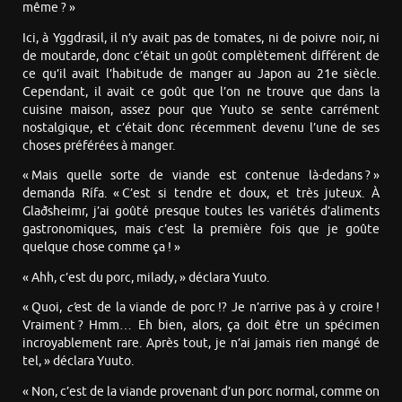
même ? »
Ici, à Yggdrasil, il n’y avait pas de tomates, ni de poivre noir, ni
de moutarde, donc c’était un goût complètement différent de
ce qu’il avait l’habitude de manger au Japon au 21e siècle.
Cependant, il avait ce goût que l’on ne trouve que dans la
cuisine maison, assez pour que Yuuto se sente carrément
nostalgique, et c’était donc récemment devenu l’une de ses
choses préférées à manger.
« Mais quelle sorte de viande est contenue là-dedans ? »
demanda Rífa. « C’est si tendre et doux, et très juteux. À
Glaðsheimr, j’ai goûté presque toutes les variétés d’aliments
gastronomiques, mais c’est la première fois que je goûte
quelque chose comme ça ! »
« Ahh, c’est du porc, milady, » déclara Yuuto.
« Quoi,
c’
est de la viande de porc !? Je n’arrive pas à y croire !
Vraiment ? Hmm… Eh bien, alors, ça doit être un spécimen
incroyablement rare. Après tout, je n’ai jamais rien mangé de
tel, » déclara Yuuto.
« Non, c’est de la viande provenant d’un porc normal, comme on