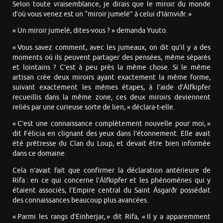
Selon toute vraisemblance, je dirais que le miroir du monde
d’où vous venez est un “miroir jumelé” à celui d’Iárnviðr. »
« Un miroir jumelé, dites-vous ? » demanda Yuuto.
« Vous savez comment, avec les jumeaux, on dit qu’il y a des
moments où ils peuvent partager des pensées, même séparés
et lointains ? C’est à peu près la même chose. Si le même
artisan crée deux miroirs ayant exactement la même forme,
suivant exactement les mêmes étapes, à l’aide d’Álfkipfer
recueillis dans la même zone, ces deux miroirs deviennent
reliés par une curieuse sorte de lien, » déclara-t-elle.
« C’est une connaissance complètement nouvelle pour moi, »
dit Félicia en clignant des yeux dans l’étonnement. Elle avait
été prêtresse du Clan du Loup, et devait être bien informée
dans ce domaine.
Cela n’avait fait que confirmer la déclaration antérieure de
Rífa : en ce qui concerne l’Álfkipfer et les phénomènes qui y
étaient associés, l’Empire central du Saint Ásgarðr possédait
des connaissances beaucoup plus avancées.
« Parmi les rangs d’Einherjar, » dit Rífa, « Il y a apparemment