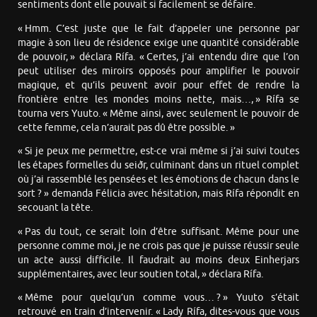
sentiments dont elle pouvait si facilement se défaire.
« Hmm. C’est juste que le fait d’appeler une personne par
magie à son lieu de résidence exige une quantité considérable
de pouvoir, » déclara Rífa. « Certes, j’ai entendu dire que l’on
peut utiliser des miroirs opposés pour amplifier le pouvoir
magique, et qu’ils peuvent avoir pour effet de rendre la
frontière entre les mondes moins nette, mais…, » Rífa se
tourna vers Yuuto. « Même ainsi, avec seulement le pouvoir de
cette femme, cela n’aurait pas dû être possible. »
« Si je peux me permettre, est-ce vrai même si j’ai suivi toutes
les étapes formelles du seiðr, culminant dans un rituel complet
où j’ai rassemblé les pensées et les émotions de chacun dans le
sort ? » demanda Félicia avec hésitation, mais Rífa répondit en
secouant la tête.
« Pas du tout, ce serait loin d’être suffisant. Même pour une
personne comme moi, je ne crois pas que je puisse réussir seule
un acte aussi difficile. Il faudrait au moins deux Einherjars
supplémentaires, avec leur soutien total, » déclara Rífa.
« Même pour quelqu’un comme vous… ? » Yuuto s’était
retrouvé en train d’intervenir. « Lady Rífa, dites-vous que vous