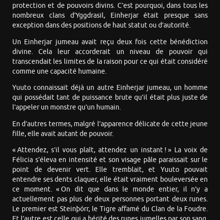
protection et de pouvoirs divins. C’est pourquoi, dans tous les
nombreux clans d’Yggdrasil, Einherjar était presque sans
exception dans des positions de haut statut ou d’autorité.
Un Einherjar jumeau avait reçu deux fois cette bénédiction
divine. Cela leur accorderait un niveau de pouvoir qui
transcendait les limites de la raison pour ce qui était considéré
comme une capacité humaine.
Yuuto connaissait déjà un autre Einherjar jumeau, un homme
qui possédait tant de puissance brute qu’il était plus juste de
l’appeler un monstre qu’un humain.
En d’autres termes, malgré l’apparence délicate de cette jeune
fille, elle avait autant de pouvoir.
« Attendez, s’il vous plaît, attendez un instant ! » La voix de
Félicia s’éleva en intensité et son visage pâle paraissait sur le
point de devenir vert. Elle tremblait, et Yuuto pouvait
entendre ses dents claquer, elle était vraiment bouleversée en
ce moment. « On dit que dans le monde entier, il n’y a
actuellement pas plus de deux personnes portant deux runes.
Le premier est Steinþórr, le Tigre affamé du Clan de la Foudre.
Et l’autre est celle qui a hérité des runes jumelles par son sang.