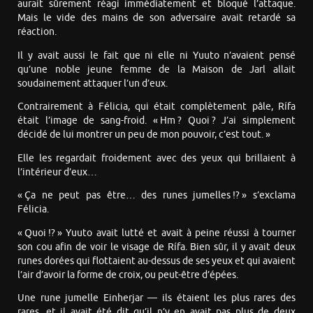
aurait sûrement réagi immédiatement et bloqué l’attaque.
Mais le vide des mains de son adversaire avait retardé sa
réaction.
Il y avait aussi le fait que ni elle ni Yuuto n’avaient pensé
qu’une noble jeune femme de la Maison de Jarl allait
soudainement attaquer l’un d’eux.
Contrairement à Félicia, qui était complètement pâle, Rífa
était l’image de sang-froid. « Hm ? Quoi ? J’ai simplement
décidé de lui montrer un peu de mon pouvoir, c’est tout. »
Elle les regardait froidement avec des yeux qui brillaient à
l’intérieur d’eux…
« Ça ne peut pas être… des runes jumelles !? » s’exclama
Félicia.
« Quoi !? » Yuuto avait lutté et avait à peine réussi à tourner
son cou afin de voir le visage de Rífa. Bien sûr, il y avait deux
runes dorées qui flottaient au-dessus de ses yeux et qui avaient
l’air d’avoir la forme de croix, ou peut-être d’épées.
Une rune jumelle Einherjar — ils étaient les plus rares des
rares, et il avait été dit qu’il n’y en avait pas plus de deux