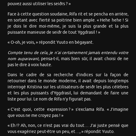
pouvez aussi utiliser les seiðrs ? »
Face à cette question soudaine, Rífa rit et se pencha en arrière,
en sortant avec fierté sa poitrine bien ample. « Hehe hehe ! Si
je dois le dire moi-même, je suis la plus grande et la plus
puissante manieuse de seiðr de tout Yggdrasil ! »
« O-oh, je vois, » répondit Yuuto en bégayant.
Compte tenu de cela, je n’ai certainement jamais entendu votre
nom auparavant,
pensa-t-il, mais bien sûr, il avait choisi de ne
pas le dire à voix haute.
Dans le cadre de sa recherche d’indices sur la façon de
retourner dans le monde moderne, il avait depuis longtemps
interrogé Kristina sur les utilisateurs de seiðr les plus célèbres
et les plus puissants d’Yggdrasil, lui demandant de faire une
liste pour lui. Le nom de Rífa n’y figurait pas.
« C’est quoi, cette expression ? » s’exclama Rífa. « J’imagine
que vous ne me croyez pas ! »
« Eh !? Ah, non, ce n’est pas vrai du tout… J’ai juste pensé que
vous exagériez peut-être un peu, et…, » répondit Yuuto.