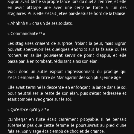
Sigrun avait lâché sa propre lance lors du duel à l’entrée, et elle
en avait attrapé une avec une certaine force à l’un des
stagiaires. Puis elle s’était jetée par-dessus le bord de la falaise.
« Ahhhhh !! » cria un de ses soldats.
« Commandante !? »
Les stagiaires criaient de surprise, frôlant la peur, mais Sigrun
pouvait apercevoir les quelques endroits sur la falaise où les
rochers en saillie pouvaient servir de point d’appui, et elle
passa par là en tombant, réduisant ainsi son élan.
Voici donc un autre exploit impressionnant du prodige qui
s’était emparé du titre de Mánagarmr dès son plus jeune âge.
Elle avait terminé la descente en enfonçant la lance dans le sol
pour neutraliser le reste de son élan, puis s’était redressée et
était tombée avec grâce sur le sol.
« Qu’est-ce qu’il y a ? »
L’Einherjar en fuite était carrément pitoyable. Il ne pensait
sûrement pas que cette femme le poursuivrait au pied d’une
falaise. Son visage était empli de choc et de crainte.