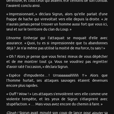
défensive, et tous ceux qui avaient été témoins de son combat
l’avaient conclu ainsi.
« Impressionnant, » déclara Sigrun, alors qu’elle parlait d’une
frappe de hache qui virevoltait vers elle depuis la droite. « Je
n’aurais jamais pensé trouver un homme aussi fort que vous ici,
seul et sur le territoire du clan du Loup. »
L’énorme Einherjar qui l’attaquait se moquait d’elle avec
assurance. « Quoi, tu es si impressionnée que tu abandonnes
déjà ? Je n’ai même pas utilisé la moitié de ma force, tu sais ! »
« Oh ? Alors je pense que vous feriez mieux de vous dépêcher
et de me montrer tout ça. Vous ne voudriez pas regretter
d’avoir raté l’occasion, » déclara Sigrun.
« Espèce d’impudente… ! Urraaaaaaahhhh !! » Alors que
l’homme hurlait, ses attaques sauvages étaient devenues
encore plus rapides.
« Ouff ! Wow ! » Les attaques s’envolèrent vers elle comme une
violente tempête, et les yeux de Sigrun s’élargirent avec
stupéfaction. « … Mais vous avez encore du chemin à faire. »
Clingh !
Sigrun avait minuté son coup de lance pour
ajouter
sa