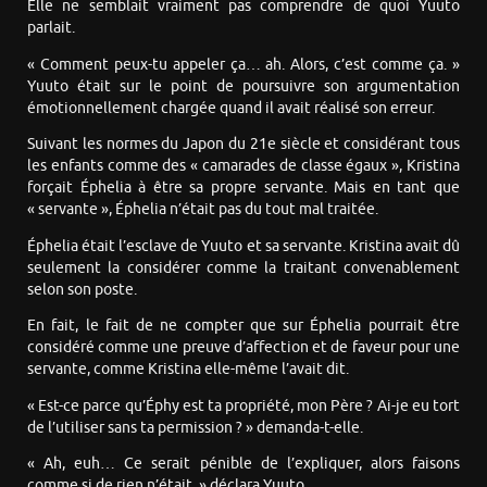
Elle ne semblait vraiment pas comprendre de quoi Yuuto
parlait.
« Comment peux-tu appeler ça… ah. Alors, c’est comme ça. »
Yuuto était sur le point de poursuivre son argumentation
émotionnellement chargée quand il avait réalisé son erreur.
Suivant les normes du Japon du 21e siècle et considérant tous
les enfants comme des « camarades de classe égaux », Kristina
forçait Éphelia à être sa propre servante. Mais en tant que
« servante », Éphelia n’était pas du tout mal traitée.
Éphelia était l’esclave de Yuuto et sa servante. Kristina avait dû
seulement la considérer comme la traitant convenablement
selon son poste.
En fait, le fait de ne compter que sur Éphelia pourrait être
considéré comme une preuve d’affection et de faveur pour une
servante, comme Kristina elle-même l’avait dit.
« Est-ce parce qu’Éphy est ta propriété, mon Père ? Ai-je eu tort
de l’utiliser sans ta permission ? » demanda-t-elle.
« Ah, euh… Ce serait pénible de l’expliquer, alors faisons
comme si de rien n’était, » déclara Yuuto.