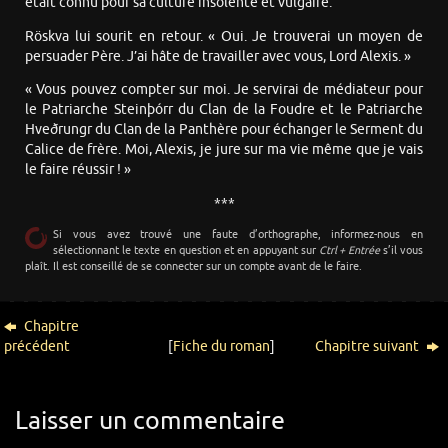
était connu pour sa culture insolente et vulgaire.
Röskva lui sourit en retour. « Oui. Je trouverai un moyen de
persuader Père. J’ai hâte de travailler avec vous, Lord Alexis. »
« Vous pouvez compter sur moi. Je servirai de médiateur pour
le Patriarche Steinþórr du Clan de la Foudre et le Patriarche
Hveðrungr du Clan de la Panthère pour échanger le Serment du
Calice de frère. Moi, Alexis, je jure sur ma vie même que je vais
le faire réussir ! »
***
Si vous avez trouvé une faute d’orthographe, informez-nous en
sélectionnant le texte en question et en appuyant sur
Ctrl + Entrée
s’il vous
plaît. Il est conseillé de se connecter sur un compte avant de le faire.
Chapitre
précédent
[
Fiche du roman
]
Chapitre suivant
Laisser un commentaire