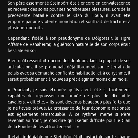
Son père assermenté Steinþórr était encore en convalescence
et recevait des soins pour ses nombreuses blessures. Lors de la
précédente bataille contre le Clan du Loup, il avait été
emporté par une violente inondation et souffrait de fractures à
plusieurs endroits.
Cependant, fidèle à son pseudonyme de Dólgþrasir, le Tigre
Affamé de Vanaheimr, la guérison naturelle de son corps était
bestiale en soi.
Bien qu’il ressentait encore des douleurs dans la plupart de ses
articulations, il se promenait déjà librement sur le terrain du
palais avec sa démarche confiante habituelle, et à ce rythme, il
serait probablement à nouveau prêt à agir en moins d’un mois.
« Pourtant, je suis étonnée qu’ils aient été si facilement
capables de repousser une armée de plus de dix mille
cavaliers, » dit-elle. « Ils sont devenus beaucoup plus forts que
je ne l’avais prévue. La croissance de leur économie nationale
est également remarquable. À ce rythme, même si Père
revenait au front, je dois dire qu’il serait difficile pour le Clan
de la Foudre de les affronter seul… »
Il était indéniable que Steinþórr était invincible sur le champ