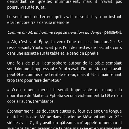
demandait ce qu’elles murmuraient, mais il n’avait pas
poursuivi sur le sujet.
Le sentiment de terreur qu’il avait ressenti il y a un instant
était encore frais dans sa mémoire.
Comme on dit, un homme sage se tient loin du danger,
pensa-t-il.
« Ah, c’est vrai. Éphy, tu veux l’une de ses douceurs ? » Se
ressaisissant, Yuuto avait pris l’un des restes de biscuits cuits
dans une assiette sur la table et le tendit à Éphelia.
Une fois de plus, l’atmosphère autour de la table semblait
soudainement oppressante. Yuuto avait l’impression qu’il avait
peut-être commis une terrible erreur, mais il était maintenant
trop tard pour faire demi-tour.
« O-oh, n-non, merci ! Il serait impensable de manger la
nourriture du Maître, » Éphelia secoua violemment la tête d’un
côté à l’autre, tremblante.
Étonnamment, les douceurs cuites au four avaient une longue
et riche histoire. Même dans l’ancienne Mésopotamie au 22e
siècle av. J.-C., il y avait un gâteau sucré appelé « mersu ». Il
avait été fait en prenant de la pâte malaxée et en mélangeant