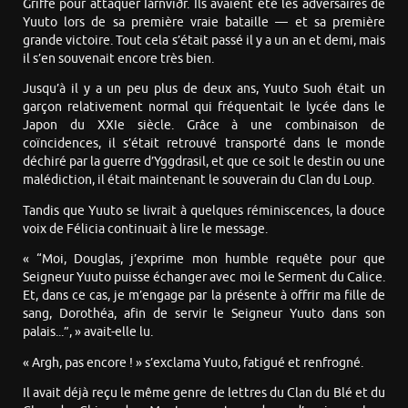
Griffe pour attaquer Iárnviðr. Ils avaient été les adversaires de
Yuuto lors de sa première vraie bataille — et sa première
grande victoire. Tout cela s’était passé il y a un an et demi, mais
il s’en souvenait encore très bien.
Jusqu’à il y a un peu plus de deux ans, Yuuto Suoh était un
garçon relativement normal qui fréquentait le lycée dans le
Japon du XXIe siècle. Grâce à une combinaison de
coïncidences, il s’était retrouvé transporté dans le monde
déchiré par la guerre d’Yggdrasil, et que ce soit le destin ou une
malédiction, il était maintenant le souverain du Clan du Loup.
Tandis que Yuuto se livrait à quelques réminiscences, la douce
voix de Félicia continuait à lire le message.
« “Moi, Douglas, j’exprime mon humble requête pour que
Seigneur Yuuto puisse échanger avec moi le Serment du Calice.
Et, dans ce cas, je m’engage par la présente à offrir ma fille de
sang, Dorothéa, afin de servir le Seigneur Yuuto dans son
palais...”, » avait-elle lu.
« Argh, pas encore ! » s’exclama Yuuto, fatigué et renfrogné.
Il avait déjà reçu le même genre de lettres du Clan du Blé et du