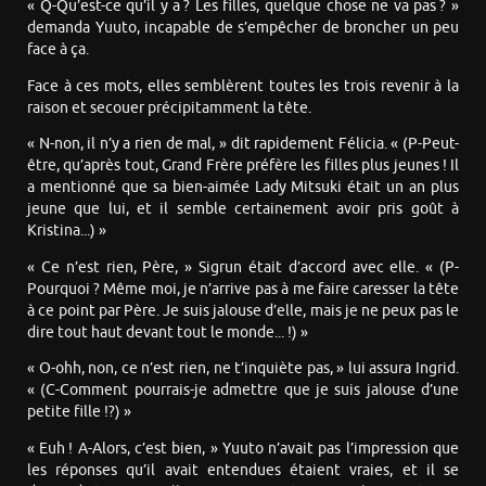
« Q-Qu’est-ce qu’il y a ? Les filles, quelque chose ne va pas ? »
demanda Yuuto, incapable de s’empêcher de broncher un peu
face à ça.
Face à ces mots, elles semblèrent toutes les trois revenir à la
raison et secouer précipitamment la tête.
« N-non, il n’y a rien de mal, » dit rapidement Félicia. « (P-Peut-
être, qu’après tout, Grand Frère préfère les filles plus jeunes ! Il
a mentionné que sa bien-aimée Lady Mitsuki était un an plus
jeune que lui, et il semble certainement avoir pris goût à
Kristina...) »
« Ce n’est rien, Père, » Sigrun était d’accord avec elle. « (P-
Pourquoi ? Même moi, je n’arrive pas à me faire caresser la tête
à ce point par Père. Je suis jalouse d’elle, mais je ne peux pas le
dire tout haut devant tout le monde... !) »
« O-ohh, non, ce n’est rien, ne t’inquiète pas, » lui assura Ingrid.
« (C-Comment pourrais-je admettre que je suis jalouse d’une
petite fille !?) »
« Euh ! A-Alors, c’est bien, » Yuuto n’avait pas l’impression que
les réponses qu’il avait entendues étaient vraies, et il se