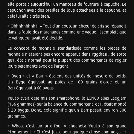
elle portait aujourd’hui un manteau de fourrure à capuche. Le
capuchon avait des oreilles de loup attachées à la capuche, et
cela lui allait très bien.
« Ohhhhhhhhh !! » Tout d’un coup, un chœur de cris se répandit
dans la foule des marchands comme une vague. Il semblait que
le vainqueur avait été décidé.
Le concept de monnaie standardisée comme les pièces de
monnaie n’étaient pas encore apparut dans Yggdrasil, de sorte
qu’il était normal pour la plupart des commerçants de régler
leurs paiements avec de l’argent.
« Bygg » et « Barr » étaient des unités de mesure de poids.
Un Bygg équivaut au poids de 180 grains d’orge et un
Barr équivaut à 60 byggs.
Yuuto avait déjà mis son smartphone, le LGN09 alias Laegjarn
(166 grammes) sur la balance du commerçant, et il était monté
à 20 byggs. Donc, cela signifie qu’un Barr pesait environ 500
grammes.
« Whoa, c’est un prix fou, » chuchota Yuuto à son grand
étonnement. « Et c’est juste pour quelque chose comme ça... »