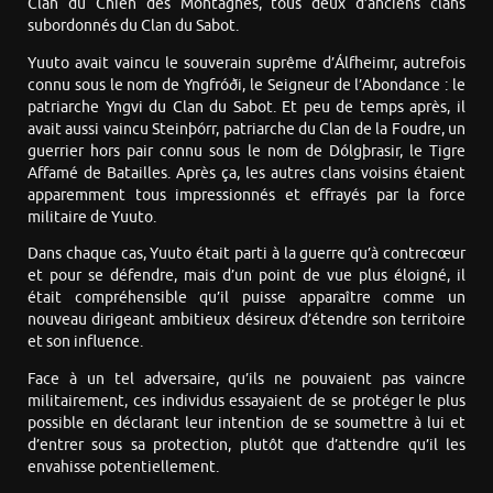
Clan du Chien des Montagnes, tous deux d’anciens clans
subordonnés du Clan du Sabot.
Yuuto avait vaincu le souverain suprême d’Álfheimr, autrefois
connu sous le nom de Yngfróði, le Seigneur de l’Abondance : le
patriarche Yngvi du Clan du Sabot. Et peu de temps après, il
avait aussi vaincu Steinþórr, patriarche du Clan de la Foudre, un
guerrier hors pair connu sous le nom de Dólgþrasir, le Tigre
Affamé de Batailles. Après ça, les autres clans voisins étaient
apparemment tous impressionnés et effrayés par la force
militaire de Yuuto.
Dans chaque cas, Yuuto était parti à la guerre qu’à contrecœur
et pour se défendre, mais d’un point de vue plus éloigné, il
était compréhensible qu’il puisse apparaître comme un
nouveau dirigeant ambitieux désireux d’étendre son territoire
et son influence.
Face à un tel adversaire, qu’ils ne pouvaient pas vaincre
militairement, ces individus essayaient de se protéger le plus
possible en déclarant leur intention de se soumettre à lui et
d’entrer sous sa protection, plutôt que d’attendre qu’il les
envahisse potentiellement.