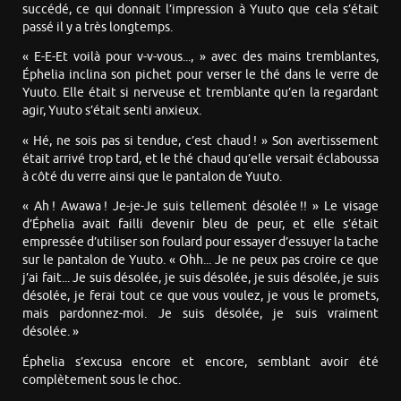
succédé, ce qui donnait l’impression à Yuuto que cela s’était
passé il y a très longtemps.
« E-E-Et voilà pour v-v-vous..., » avec des mains tremblantes,
Éphelia inclina son pichet pour verser le thé dans le verre de
Yuuto. Elle était si nerveuse et tremblante qu’en la regardant
agir, Yuuto s’était senti anxieux.
« Hé, ne sois pas si tendue, c’est chaud ! » Son avertissement
était arrivé trop tard, et le thé chaud qu’elle versait éclaboussa
à côté du verre ainsi que le pantalon de Yuuto.
« Ah ! Awawa ! Je-je-Je suis tellement désolée !! » Le visage
d’Éphelia avait failli devenir bleu de peur, et elle s’était
empressée d’utiliser son foulard pour essayer d’essuyer la tache
sur le pantalon de Yuuto. « Ohh... Je ne peux pas croire ce que
j’ai fait... Je suis désolée, je suis désolée, je suis désolée, je suis
désolée, je ferai tout ce que vous voulez, je vous le promets,
mais pardonnez-moi. Je suis désolée, je suis vraiment
désolée. »
Éphelia s’excusa encore et encore, semblant avoir été
complètement sous le choc.