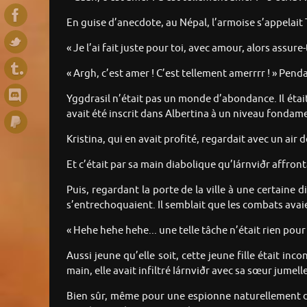
En guise d’anecdote, au Népal, l’armoise s’appelait T
« Je l’ai fait juste pour toi, avec amour, alors assur
« Argh, c’est amer ! C’est tellement amerrrr ! » Pend
Yggdrasil n’était pas un monde d’abondance. Il était d
avait été inscrit dans Albertina à un niveau fondam
Kristina, qui en avait profité, regardait avec un air
Et c’était par sa main diabolique qu’Iárnviðr affron
Puis, regardant la porte de la ville à une certaine d
s’entrechoquaient. Il semblait que les combats av
« Hehe hehe hehe... une telle tâche n’était rien pour 
Aussi jeune qu’elle soit, cette jeune fille était in
main, elle avait infiltré Iárnviðr avec sa sœur jumelle
Bien sûr, même pour une espionne naturellement dou