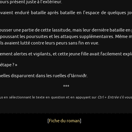
urs présent juste à l’extérieur.
vaient enduré bataille après bataille en l’espace de quelques jour
usser une partie de cette lassitude, mais leur dernière bataille en
en repoussant les poursuites et les attaques supplémentaires. Même 
s avaient lutté contre leurs peurs sans fin en vue.
ement alertes et vigilants, et cette jeune fille avait facilement exp
étape ? »
lles disparurent dans les ruelles d’Iárnviðr.
***
us en sélectionnant le texte en question et en appuyant sur
Ctrl + Entrée
s’il vou
[
Fiche du roman
]