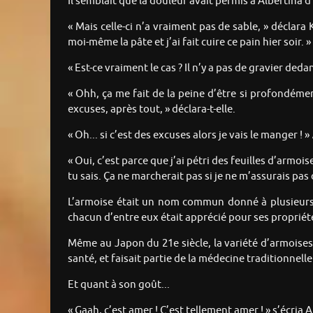
Il semblait que la douleur avait permis à Albertina 
« Mais celle-ci n’a vraiment pas de sable, » déclara
moi-même la pâte et j’ai fait cuire ce pain hier soir. »
« Est-ce vraiment le cas ? Il n’y a pas de gravier ded
« Ohh, ça me fait de la peine d’être si profondéme
excuses, après tout, » déclara-t-elle.
« Oh... si c’est des excuses alors je vais le manger ! »
« Oui, c’est parce que j’ai pétri des feuilles d’armoi
tu sais. Ça ne marcherait pas si je ne m’assurais pa
L’armoise était un nom commun donné à plusieurs e
chacun d’entre eux était apprécié pour ses propriétés
Même au Japon du 21e siècle, la variété d’armois
santé, et faisait partie de la médecine traditionnelle
Et quant à son goût...
« Gaah, c’est amer ! C’est tellement amer ! » s’écria A