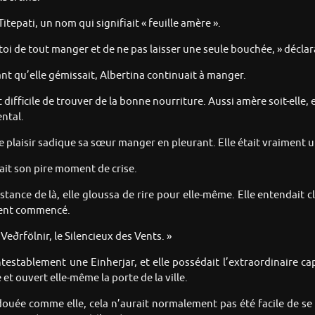
itepati, un nom qui signifiait « feuille amère ».
e-toi de tout manger et de ne pas laisser une seule bouchée, » déclar
ant qu’elle gémissait, Albertina continuait à manger.
ifficile de trouver de la bonne nourriture. Aussi amère soit-elle, el
ental.
 de plaisir sadique sa sœur manger en pleurant. Elle était vraiment 
tait son pire moment de crise.
istance de là, elle gloussa de rire pour elle-même. Elle entendait c
aient commencé.
Veðrfölnir, le Silencieux des Vents. »
contestablement une Einherjar, et elle possédait l’extraordinaire c
 et ouvert elle-même la porte de la ville.
ée comme elle, cela n’aurait normalement pas été facile de se fa