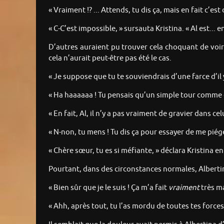
« Vraiment !? ... Attends, tu dis ça, mais en fait c’es
« C-C’est impossible, » sursauta Kristina. « Al est...
D’autres auraient pu trouver cela choquant de voir 
cela n’aurait peut-être pas été le cas.
« Je suppose que tu te souviendrais d’une farce d’il 
« Ha haaaaaa ! Tu pensais qu’un simple tour comme ça
« En fait, Al, il n’y a pas vraiment de gravier dans celu
« N-non, tu mens ! Tu dis ça pour essayer de me piég
« Chère sœur, tu es si méfiante, » déclara Kristina 
Pourtant, dans des circonstances normales, Albertin
« Bien sûr que je le suis ! Ça m’a fait
vraiment
très ma
« Ahh, après tout, tu l’as mordu de toutes tes forces,