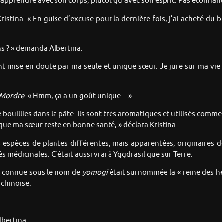
d’apprendre avec son corps, plutôt qu’avec son esprit. Pas étonnant 
 Kristina. « En guise d’excuse pour la dernière fois, j’ai acheté du
ans ? » demanda Albertina.
nt mise en doute par ma seule et unique sœur. Je jure sur ma vie q
Mordre
. « Hmm, ça a un goût unique... »
se bouillies dans la pâte. Ils sont très aromatiques et utilisés comm
s que ma sœur reste en bonne santé, » déclara Kristina.
spèces de plantes différentes, mais apparentées, originaires de
 médicinales. C’était aussi vrai à Yggdrasil que sur Terre.
es connue sous le nom de
yomogi
était surnommée la « reine des h
 chinoise.
lbertina.