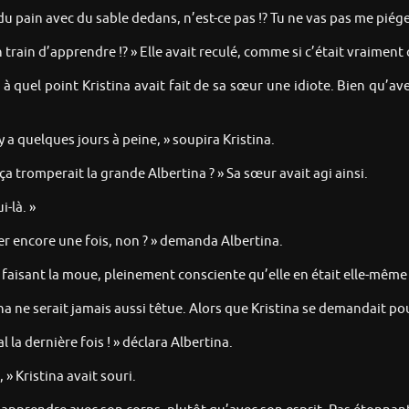
t du pain avec du sable dedans, n’est-ce pas !? Tu ne vas pas me piége
 en train d’apprendre !? » Elle avait reculé, comme si c’était vraimen
à quel point Kristina avait fait de sa sœur une idiote. Bien qu’a
y a quelques jours à peine, » soupira Kristina.
 tromperait la grande Albertina ? » Sa sœur avait agi ainsi.
i-là. »
er encore une fois, non ? » demanda Albertina.
en faisant la moue, pleinement consciente qu’elle en était elle-même
a ne serait jamais aussi têtue. Alors que Kristina se demandait pou
l la dernière fois ! » déclara Albertina.
 » Kristina avait souri.