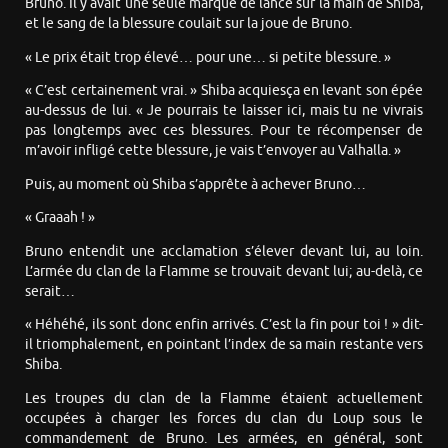
Bruno. Il y avait une seule marque de lance sur la main de Shiba,
et le sang de la blessure coulait sur la joue de Bruno.
« Le prix était trop élevé… pour une… si petite blessure. »
« C’est certainement vrai. » Shiba acquiesça en levant son épée
au-dessus de lui. « Je pourrais te laisser ici, mais tu ne vivrais
pas longtemps avec ces blessures. Pour te récompenser de
m’avoir infligé cette blessure, je vais t’envoyer au Valhalla. »
Puis, au moment où Shiba s’apprête à achever Bruno…
« Graaah ! »
Bruno entendit une acclamation s’élever devant lui, au loin.
L’armée du clan de la Flamme se trouvait devant lui; au-delà, ce
serait…
« Héhéhé, ils sont donc enfin arrivés. C’est la fin pour toi ! » dit-
il triomphalement, en pointant l’index de sa main restante vers
Shiba.
Les troupes du clan de la Flamme étaient actuellement
occupées à charger les forces du clan du Loup sous le
commandement de Bruno. Les armées, en général, sont