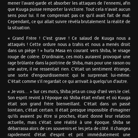
mener l’avant-garde et absorber les attaques de l’ennemi, afin
que Kuuga puisse remporter la victoire. Tout cela n’avait aucun
sens pour lui. Il ne comprenait pas ce qu’il avait fait de mal.
Cependant, ce qui allait suivre révéla brutalement la réalité de
la situation.
« Grand Frère ! C’est grave ! Ce salaud de Kuuga nous a
attaqués ! Cette ordure nous a trahis et nous a menés droit
dans un piège ! » hurla Masa en courant vers Shiba, le visage
rouge de colère. D’ordinaire, ces mots auraient provoqué une
rage brûlante dans la poitrine de Shiba, mais pour une raison ou
une autre, il ne ressentait rien. C’était un sentiment étrange,
une sorte d’engourdissement qui le surprenait lui-même.
C’était comme s’il regardait ce qui arrivait à quelqu’un d’autre.
« Je vois… » Sur ces mots, Shiba jeta un coup d’œil vers le ciel.
Son esprit revint à l’époque où Shiba était enfant et où Kuuga
était son grand frère bienveillant. C’était dans un passé
lointain, c’était certain. Il était presque impossible d’imaginer
qu’ils avaient pu être si proches, étant donné leur relation
actuelle, mais c’était une réalité à une époque. Shiba se
débarrassa alors de ces souvenirs et les jeta de côté. Il changea
rapidement d’état d’esprit et prit immédiatement une