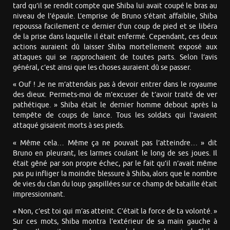
tard qu’il se rendit compte que Shiba lui avait coupé le bras au
niveau de l’épaule. L’emprise de Bruno s’étant affaiblie, Shiba
repoussa facilement ce dernier d’un coup de pied et se libéra
de la prise dans laquelle il était enfermé. Cependant, ces deux
actions auraient dû laisser Shiba mortellement exposé aux
attaques qui se rapprochaient de toutes parts. Selon l’avis
général, c’est ainsi que les choses auraient dû se passer.
« Ouf ! Je ne m’attendais pas à devoir entrer dans le royaume
des dieux. Permets-moi de m’excuser de t’avoir traité de ver
pathétique. » Shiba était le dernier homme debout après la
tempête de coups de lance. Tous les soldats qui l’avaient
attaqué gisaient morts à ses pieds.
« Même cela… Même ça ne pouvait pas l’atteindre… » dit
Bruno en pleurant, les larmes coulant le long de ses joues. Il
était gêné par son propre échec, par le fait qu’il n’avait même
pas pu infliger la moindre blessure à Shiba, alors que le nombre
de vies du clan du loup gaspillées sur ce champ de bataille était
impressionnant.
« Non, c’est toi qui m’as atteint. C’était la force de ta volonté. »
Sur ces mots, Shiba montra l’extérieur de sa main gauche à