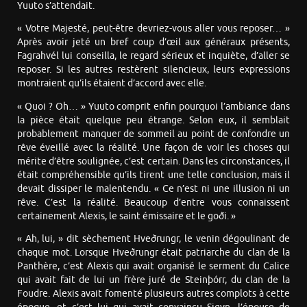
Yuuto s’attendait.
« Votre Majesté, peut-être devriez-vous aller vous reposer… »
Après avoir jeté un bref coup d’œil aux généraux présents,
Fagrahvél lui conseilla, le regard sérieux et inquiète, d’aller se
reposer. Si les autres restèrent silencieux, leurs expressions
montraient qu’ils étaient d’accord avec elle.
« Quoi ? Oh… » Yuuto comprit enfin pourquoi l’ambiance dans
la pièce était quelque peu étrange. Selon eux, il semblait
probablement manquer de sommeil au point de confondre un
rêve éveillé avec la réalité. Une façon de voir les choses qui
mérite d’être soulignée, c’est certain. Dans les circonstances, il
était compréhensible qu’ils tirent une telle conclusion, mais il
devait dissiper le malentendu. « Ce n’est ni une illusion ni un
rêve. C’est la réalité. Beaucoup d’entre vous connaissent
certainement Alexis, le saint émissaire et le goði. »
« Ah, lui, » dit sèchement Hveðrungr, le venin dégoulinant de
chaque mot. Lorsque Hveðrungr était patriarche du clan de la
Panthère, c’est Alexis qui avait organisé le serment du Calice
qui avait fait de lui un frère juré de Steinþórr, du clan de la
Foudre. Alexis avait fomenté plusieurs autres complots à cette