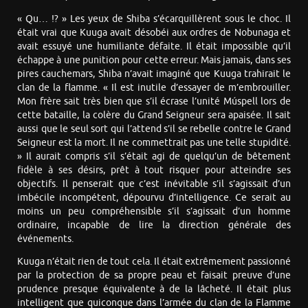
« Qu… !? » Les yeux de Shiba s’écarquillèrent sous le choc. Il
était vrai que Kuuga avait désobéi aux ordres de Nobunaga et
avait essuyé une humiliante défaite. Il était impossible qu’il
échappe à une punition pour cette erreur. Mais jamais, dans ses
pires cauchemars, Shiba n’avait imaginé que Kuuga trahirait le
clan de la flamme. « Il est inutile d’essayer de m’embrouiller.
Mon frère sait très bien que s’il écrase l’unité Múspell lors de
cette bataille, la colère du Grand Seigneur sera apaisée. Il sait
aussi que le seul sort qui l’attend s’il se rebelle contre le Grand
Seigneur est la mort. Il ne commettrait pas une telle stupidité.
» Il aurait compris s’il s’était agi de quelqu’un de bêtement
fidèle à ses désirs, prêt à tout risquer pour atteindre ses
objectifs. Il penserait que c’est inévitable s’il s’agissait d’un
imbécile incompétent, dépourvu d’intelligence. Ce serait au
moins un peu compréhensible s’il s’agissait d’un homme
ordinaire, incapable de lire la direction générale des
événements.
Kuuga n’était rien de tout cela. Il était extrêmement passionné
par la protection de sa propre peau et faisait preuve d’une
prudence presque équivalente à de la lâcheté. Il était plus
intelligent que quiconque dans l’armée du clan de la Flamme