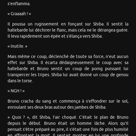
s’enflamma.
« Graaaah ! »
Il poussa un rugissement en fonçant sur Shiba. Il sentit la
hallebarde lui déchirer le flanc, mais cela ne le dérangea guère.
Il leva rapidement son épée et s’élança vers Shiba.
« Inutile. »
Mais même ce coup, déclenché de toute sa force, n’eut aucun
effet sur Shiba. Il écarta dédaigneusement le coup avec sa
hallebarde et Bruno sentit un coup de poing puissant lui
transpercer les tripes. Shiba lui avait donné un coup de genou
dans le torse.
« NGH ! »
Bruno cracha du sang et commença à s’effondrer sur le sol,
enroulant ses deux bras autour des jambes de Shiba.
« Quoi ? », dit Shiba, l’air choqué. C’était le plan de Bruno
depuis le début. Bruno était un homme lâche. Alors qu’il
pensait s’être préparé au pire, il s’était une fois de plus humilié
en affrontant la mort. Il sentait monter en lui une profonde