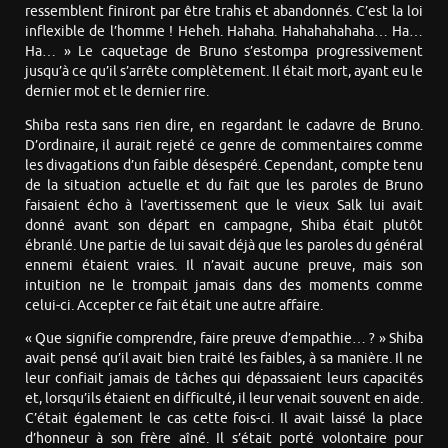
ressemblent finiront par être trahis et abandonnés. C’est la loi
inflexible de l’homme ! Heheh. Hahaha. Hahahahahaha… Ha…
Ha… » Le caquetage de Bruno s’estompa progressivement
jusqu’à ce qu’il s’arrête complètement. Il était mort, ayant eu le
dernier mot et le dernier rire.
Shiba resta sans rien dire, en regardant le cadavre de Bruno.
D’ordinaire, il aurait rejeté ce genre de commentaires comme
les divagations d’un faible désespéré. Cependant, compte tenu
de la situation actuelle et du fait que les paroles de Bruno
faisaient écho à l’avertissement que le vieux Salk lui avait
donné avant son départ en campagne, Shiba était plutôt
ébranlé. Une partie de lui savait déjà que les paroles du général
ennemi étaient vraies. Il n’avait aucune preuve, mais son
intuition ne le trompait jamais dans des moments comme
celui-ci. Accepter ce fait était une autre affaire.
« Que signifie comprendre, faire preuve d’empathie… ? » Shiba
avait pensé qu’il avait bien traité les faibles, à sa manière. Il ne
leur confiait jamais de tâches qui dépassaient leurs capacités
et, lorsqu’ils étaient en difficulté, il leur venait souvent en aide.
C’était également le cas cette fois-ci. Il avait laissé la place
d’honneur à son frère aîné. Il s’était porté volontaire pour