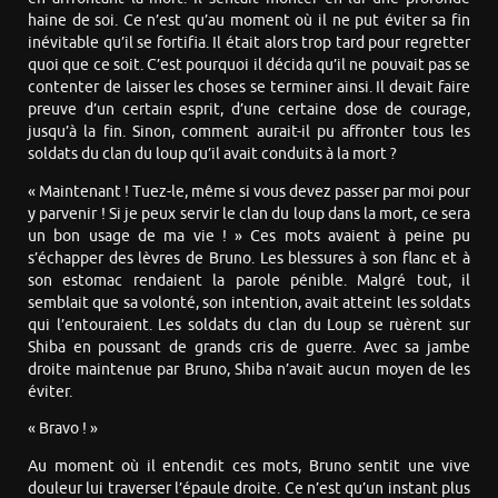
haine de soi. Ce n’est qu’au moment où il ne put éviter sa fin
inévitable qu’il se fortifia. Il était alors trop tard pour regretter
quoi que ce soit. C’est pourquoi il décida qu’il ne pouvait pas se
contenter de laisser les choses se terminer ainsi. Il devait faire
preuve d’un certain esprit, d’une certaine dose de courage,
jusqu’à la fin. Sinon, comment aurait-il pu affronter tous les
soldats du clan du loup qu’il avait conduits à la mort ?
« Maintenant ! Tuez-le, même si vous devez passer par moi pour
y parvenir ! Si je peux servir le clan du loup dans la mort, ce sera
un bon usage de ma vie ! » Ces mots avaient à peine pu
s’échapper des lèvres de Bruno. Les blessures à son flanc et à
son estomac rendaient la parole pénible. Malgré tout, il
semblait que sa volonté, son intention, avait atteint les soldats
qui l’entouraient. Les soldats du clan du Loup se ruèrent sur
Shiba en poussant de grands cris de guerre. Avec sa jambe
droite maintenue par Bruno, Shiba n’avait aucun moyen de les
éviter.
« Bravo ! »
Au moment où il entendit ces mots, Bruno sentit une vive
douleur lui traverser l’épaule droite. Ce n’est qu’un instant plus