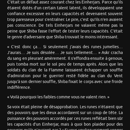
C’était un défaut assez courant chez les Einherjars. Parce qu’ils
étaient dotés d’un certain talent latent, ils développaient une
confiance excessive en leurs capacités et devenaient souvent
trop paresseux pour s’entraîner. Le pire, c’est qu’ils n’en avaient
pas conscience. De tels Einherjars ne valaient même pas la
peine que Shiba fasse l’effort de tester leurs capacités. C’était
le genre d’adversaire que Shiba trouvait le moins intéressant.
« C’est donc ça… Si seulement j’avais des runes jumelles…
J’aurais… Je suis désolée… Je suis tellement… » Askr cracha
du sang en pleurant amèrement. Il s’effondra ensuite à genoux,
puis tomba mort sur le sol peu de temps après. Alors que les
soldats du clan de la Flamme laissaient échapper un souffle
d’admiration pour le guerrier resté fidèle au clan du Vent
jusqu’à son dernier souffle, Shiba fixait le corps avec une froide
indifférence.
« Voilà pourquoi les faibles comme vous ne valent rien. »
Sa voix était pleine de désapprobation. Les runes n’étaient que
des pouvoirs que les dieux accordaient sur un coup de tête. La
puissance des pouvoirs accordés par ces runes reflétait bien sûr
les capacités d’un Einherjar, mais à quoi bon plaider pour des