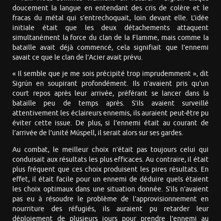
doucement la langue en entendant des cris de colère et le
fracas du métal qui s’entrechoquait, loin devant elle. L’idée
initiale était que les deux détachements attaquent
simultanément la force du clan de la Flamme, mais comme la
bataille avait déjà commencé, cela signifiait que l’ennemi
savait ce que le clan de l’Acier avait prévu.
« Il semble que je me sois précipité trop imprudemment », dit
Sigrún en soupirant profondément. Ils n’avaient pris qu’un
court repos après leur arrivée, préférant se lancer dans la
bataille peu de temps après. S’ils avaient surveillé
attentivement les éclaireurs ennemis, ils auraient peut-être pu
éviter cette issue. De plus, si l’ennemi était au courant de
l’arrivée de l’unité Múspell, il serait alors sur ses gardes.
Au combat, le meilleur choix n’était pas toujours celui qui
conduisait aux résultats les plus efficaces. Au contraire, il était
plus fréquent que ces choix produisent les pires résultats. En
effet, il était facile pour un ennemi de déduire quels étaient
les choix optimaux dans une situation donnée. S’ils n’avaient
pas eu à résoudre le problème de l’approvisionnement en
nourriture des réfugiés, ils auraient pu retarder leur
déploiement de plusieurs jours pour prendre l’ennemi au