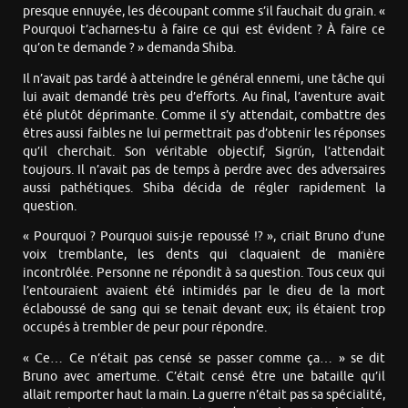
presque ennuyée, les découpant comme s’il fauchait du grain. «
Pourquoi t’acharnes-tu à faire ce qui est évident ? À faire ce
qu’on te demande ? » demanda Shiba.
Il n’avait pas tardé à atteindre le général ennemi, une tâche qui
lui avait demandé très peu d’efforts. Au final, l’aventure avait
été plutôt déprimante. Comme il s’y attendait, combattre des
êtres aussi faibles ne lui permettrait pas d’obtenir les réponses
qu’il cherchait. Son véritable objectif, Sigrún, l’attendait
toujours. Il n’avait pas de temps à perdre avec des adversaires
aussi pathétiques. Shiba décida de régler rapidement la
question.
« Pourquoi ? Pourquoi suis-je repoussé !? », criait Bruno d’une
voix tremblante, les dents qui claquaient de manière
incontrôlée. Personne ne répondit à sa question. Tous ceux qui
l’entouraient avaient été intimidés par le dieu de la mort
éclaboussé de sang qui se tenait devant eux; ils étaient trop
occupés à trembler de peur pour répondre.
« Ce… Ce n’était pas censé se passer comme ça… » se dit
Bruno avec amertume. C’était censé être une bataille qu’il
allait remporter haut la main. La guerre n’était pas sa spécialité,