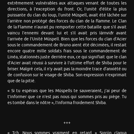
extrêmement vulnérables aux attaques venant de toutes les
directions, à l’exception du front. Or, l’unité d’élite la plus
puissante du clan du loup, l’unité Múspell, avait été lâchée sur
l’arrière non protégé des forces du clan de la flamme. Le Clan
de la Flamme n’aurait pu remporter cette bataille que s’il avait
vaincu l’ennemi devant lui et s’il avait pris Iárnviðr avant
l’arrivée de l’Unité Múspell. Bien que les forces du clan d’Acier
sous le commandement de Bruno aient été décimées, il restait
encore quatre mille soldats frais sous le commandement de
Linéa, stationnés juste derrière eux, ce qui signifiait que le clan
d’Acier avait réussi à survivre à l’ultime effort de Shiba pour le
briser. Malgré cela, il n’y avait pas la moindre trace d’anxiété ou
de confusion sur le visage de Shiba. Son expression n’exprimait
que de la pitié.
« Si tu espérais que les Múspells te sauveraient, j’ai peur de
t’informer que ce n’est pas nous qui sommes pris au piège. Tu
es tombé dans le nôtre », l’informa froidement Shiba.
+++
« Tch. Nous sommes vraiment en retard. » Sigrún claqua