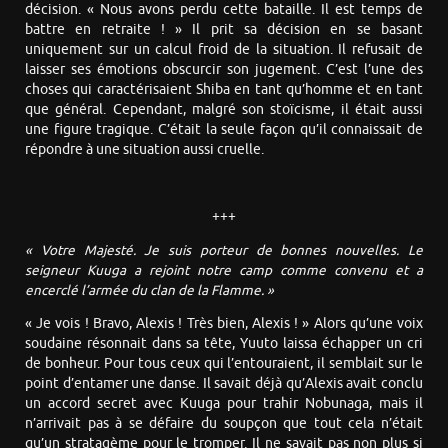
décision. « Nous avons perdu cette bataille. Il est temps de
battre en retraite ! » Il prit sa décision en se basant
uniquement sur un calcul froid de la situation. Il refusait de
laisser ses émotions obscurcir son jugement. C’est l’une des
choses qui caractérisaient Shiba en tant qu’homme et en tant
que général. Cependant, malgré son stoïcisme, il était aussi
une figure tragique. C’était la seule façon qu’il connaissait de
répondre à une situation aussi cruelle.
+++
« Votre Majesté. Je suis porteur de bonnes nouvelles. Le
seigneur Kuuga a rejoint notre camp comme convenu et a
encerclé l’armée du clan de la Flamme. »
« Je vois ! Bravo, Alexis ! Très bien, Alexis ! » Alors qu’une voix
soudaine résonnait dans sa tête, Yuuto laissa échapper un cri
de bonheur. Pour tous ceux qui l’entouraient, il semblait sur le
point d’entamer une danse. Il savait déjà qu’Alexis avait conclu
un accord secret avec Kuuga pour trahir Nobunaga, mais il
n’arrivait pas à se défaire du soupçon que tout cela n’était
qu’un stratagème pour le tromper. Il ne savait pas non plus si