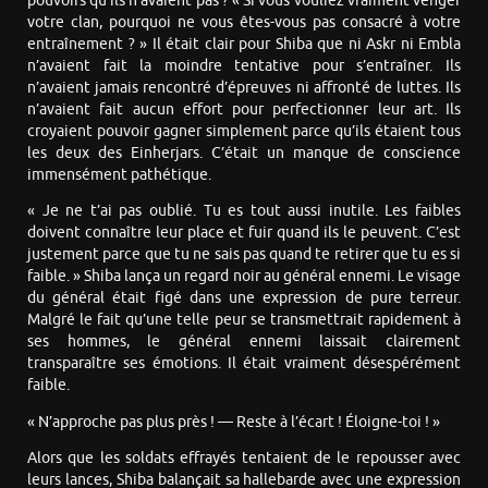
pouvoirs qu’ils n’avaient pas ? « Si vous vouliez vraiment venger
votre clan, pourquoi ne vous êtes-vous pas consacré à votre
entraînement ? » Il était clair pour Shiba que ni Askr ni Embla
n’avaient fait la moindre tentative pour s’entraîner. Ils
n’avaient jamais rencontré d’épreuves ni affronté de luttes. Ils
n’avaient fait aucun effort pour perfectionner leur art. Ils
croyaient pouvoir gagner simplement parce qu’ils étaient tous
les deux des Einherjars. C’était un manque de conscience
immensément pathétique.
« Je ne t’ai pas oublié. Tu es tout aussi inutile. Les faibles
doivent connaître leur place et fuir quand ils le peuvent. C’est
justement parce que tu ne sais pas quand te retirer que tu es si
faible. » Shiba lança un regard noir au général ennemi. Le visage
du général était figé dans une expression de pure terreur.
Malgré le fait qu’une telle peur se transmettrait rapidement à
ses hommes, le général ennemi laissait clairement
transparaître ses émotions. Il était vraiment désespérément
faible.
« N’approche pas plus près ! — Reste à l’écart ! Éloigne-toi ! »
Alors que les soldats effrayés tentaient de le repousser avec
leurs lances, Shiba balançait sa hallebarde avec une expression