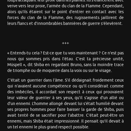
loups attaquant leur proie dans les plaines. Ils s’élancèrent avec
verve vers leur proie, l’armée du clan de la Flamme. Cependant,
alors qu’ils étaient sur le point d’entrer en contact avec les
forces du clan de la Flamme, des rugissements jaillirent de
leurs flancs et d’innombrables bannières de guerre s’élevèrent.
+++
« Entends-tu cela ? Est-ce que tu vois maintenant ? Ce n’est pas
nous qui sommes pris dans l’étau. C’est ta précieuse unité,
Múspell », dit Shiba en regardant Bruno, sans la moindre trace
de triomphe ou de moquerie dans la voix ou sur le visage.
C’était un guerrier dans l’âme. S’il dédaignait froidement ceux
qui n’avaient aucune compétence ou qu’il considérait comme
des imbéciles, il accordait son respect à ceux qui prouvaient
leur valeur de guerrier à ses yeux, qu’il s’agisse d’un allié ou
d’un ennemi. L’homme allongé devant lui s’était humilié devant
ses propres hommes pour faire baisser la garde de Shiba, puis
avait tenté de se sacrifier pour l’abattre. C’était peut-être un
ennemi, mais Shiba était impressionné. Il pensait qu’il devait à
un tel ennemi le plus grand respect possible.