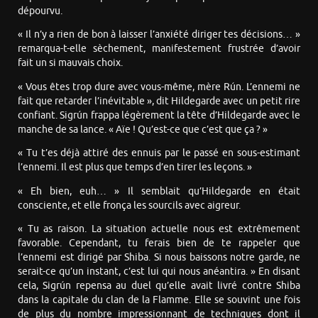
dépourvu.
« Il n’y a rien de bon à laisser l’anxiété diriger tes décisions… »
remarqua-t-elle sèchement, manifestement frustrée d’avoir
fait un si mauvais choix.
« Vous êtes trop dure avec vous-même, mère Rún. L’ennemi ne
fait que retarder l’inévitable », dit Hildegarde avec un petit rire
confiant. Sigrún frappa légèrement la tête d’Hildegarde avec le
manche de sa lance. « Aïe ! Qu’est-ce que c’est que ça ? »
« Tu t’es déjà attiré des ennuis par le passé en sous-estimant
l’ennemi. Il est plus que temps d’en tirer les leçons. »
« Eh bien, euh… » Il semblait qu’Hildegarde en était
consciente, et elle fronça les sourcils avec aigreur.
« Tu as raison. La situation actuelle nous est extrêmement
favorable. Cependant, tu ferais bien de te rappeler que
l’ennemi est dirigé par Shiba. Si nous baissons notre garde, ne
serait-ce qu’un instant, c’est lui qui nous anéantira. » En disant
cela, Sigrún repensa au duel qu’elle avait livré contre Shiba
dans la capitale du clan de la Flamme. Elle se souvint une fois
de plus du nombre impressionnant de techniques dont il