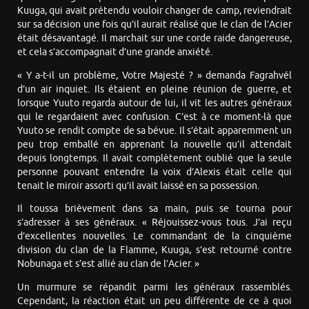
Kuuga, qui avait prétendu vouloir changer de camp, reviendrait
sur sa décision une fois qu’il aurait réalisé que le clan de l’Acier
était désavantagé. Il marchait sur une corde raide dangereuse,
et cela s’accompagnait d’une grande anxiété.
« Y a-t-il un problème, Votre Majesté ? » demanda Fagrahvél
d’un air inquiet. Ils étaient en pleine réunion de guerre, et
lorsque Yuuto regarda autour de lui, il vit les autres généraux
qui le regardaient avec confusion. C’est à ce moment-là que
Yuuto se rendit compte de sa bévue. Il s’était apparemment un
peu trop emballé en apprenant la nouvelle qu’il attendait
depuis longtemps. Il avait complètement oublié que la seule
personne pouvant entendre la voix d’Alexis était celle qui
tenait le miroir assorti qu’il avait laissé en sa possession.
Il toussa brièvement dans sa main, puis se tourna pour
s’adresser à ses généraux. « Réjouissez-vous tous. J’ai reçu
d’excellentes nouvelles. Le commandant de la cinquième
division du clan de la Flamme, Kuuga, s’est retourné contre
Nobunaga et s’est allié au clan de l’Acier. »
Un murmure se répandit parmi les généraux rassemblés.
Cependant, la réaction était un peu différente de ce à quoi