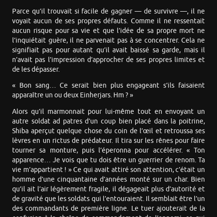
Parce qu’il trouvait si facile de gagner — de survivre —, il ne
voyait aucun de ses propres défauts. Comme il ne ressentait
aucun risque pour sa vie et que l’idée de sa propre mort ne
l’inquiétait guère, il ne parvenait pas à se concentrer. Cela ne
signifiait pas pour autant qu’il avait baissé sa garde, mais il
n’avait pas l’impression d’approcher de ses propres limites et
de les dépasser.
« Bon sang… Ce serait bien plus engageant s’ils faisaient
apparaître un ou deux Einherjars. Hm ? »
Alors qu’il marmonnait pour lui-même tout en envoyant un
autre soldat ad patres d’un coup bien placé dans la poitrine,
Shiba aperçut quelque chose du coin de l’œil et retroussa ses
lèvres en un rictus de prédateur. Il tira sur les rênes pour faire
tourner sa monture, puis l’éperonna pour accélérer. « Ton
apparence… Je vois que tu dois être un guerrier de renom. Ta
vie m’appartient ! » Ce qui avait attiré son attention, c’était un
homme d’une cinquantaine d’années monté sur un char. Bien
qu’il ait l’air légèrement fragile, il dégageait plus d’autorité et
de gravité que les soldats qui l’entouraient. Il semblait être l’un
des commandants de première ligne. Le tuer ajouterait de la