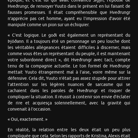
époque, et c’est lui qui avait convaincu Sigyn, l’épouse de
Hveðrungr, de renvoyer Yuuto dans le présent en lui faisant de
fausses promesses. Il était compréhensible que Hveðrungr
n’apprécie pas cet homme, ayant eu l’impression d’avoir été
manipulé comme un pion sur un échiquier.
« C’est logique. Le goði est également un représentant du
Þjóðann. Il a toujours été un personnage un peu louche dont
les véritables allégeances étaient difficiles à discerner, mais
comme vous êtes un représentant du peuple, il est maintenant
votre subordonné direct », dit Hveðrungr avec tact, compte
tenu de la compagnie actuelle. Le ton formel de Hveðrungr
mettait Yuuto étrangement mal à l’aise, voire même sur la
défensive. Cela dit, Yuuto n’était pas assez stupide pour attirer
l’attention sur les légères nuances de sarcasme qui se
cachaient dans les paroles de Hveðrungr et risquer de
compliquer la situation. Il réussit à contenir son envie d’éclater
de rire et acquiesça solennellement, avec la gravité qui
convenait à l’occasion.
« Oui, exactement. »
En réalité, la relation entre les deux était un peu plus
compliquée que cela. Selon les rapports de Kristina, Alexis était