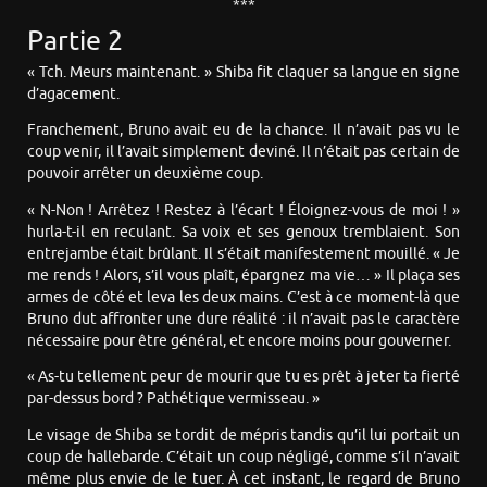
***
Partie 2
« Tch. Meurs maintenant. » Shiba fit claquer sa langue en signe
d’agacement.
Franchement, Bruno avait eu de la chance. Il n’avait pas vu le
coup venir, il l’avait simplement deviné. Il n’était pas certain de
pouvoir arrêter un deuxième coup.
« N-Non ! Arrêtez ! Restez à l’écart ! Éloignez-vous de moi ! »
hurla-t-il en reculant. Sa voix et ses genoux tremblaient. Son
entrejambe était brûlant. Il s’était manifestement mouillé. « Je
me rends ! Alors, s’il vous plaît, épargnez ma vie… » Il plaça ses
armes de côté et leva les deux mains. C’est à ce moment-là que
Bruno dut affronter une dure réalité : il n’avait pas le caractère
nécessaire pour être général, et encore moins pour gouverner.
« As-tu tellement peur de mourir que tu es prêt à jeter ta fierté
par-dessus bord ? Pathétique vermisseau. »
Le visage de Shiba se tordit de mépris tandis qu’il lui portait un
coup de hallebarde. C’était un coup négligé, comme s’il n’avait
même plus envie de le tuer. À cet instant, le regard de Bruno